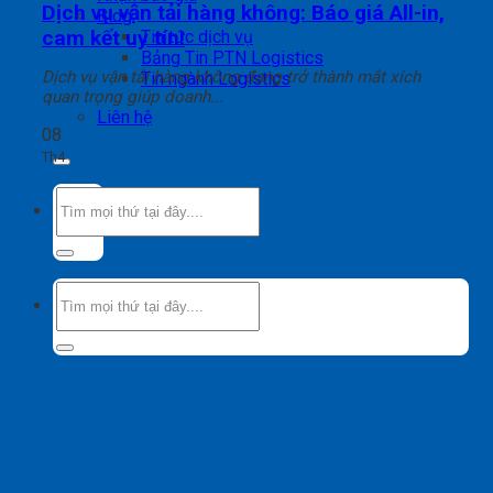
Dịch vụ vận tải hàng không: Báo giá All-in,
Blog
cam kết uy tín!
Tin tức dịch vụ
Bảng Tin PTN Logistics
Dịch vụ vận tải hàng không đang trở thành mắt xích
Tin ngành Logistics
quan trọng giúp doanh...
Liên hệ
08
Th4