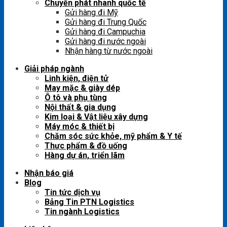
Chuyển phát nhanh quốc tế
Gửi hàng đi Mỹ
Gửi hàng đi Trung Quốc
Gửi hàng đi Campuchia
Gửi hàng đi nước ngoài
Nhận hàng từ nước ngoài
Giải pháp ngành
Linh kiện, điện tử
May mặc & giày dép
Ô tô và phụ tùng
Nội thất & gia dụng
Kim loại & Vật liệu xây dựng
Máy móc & thiết bị
Chăm sóc sức khỏe, mỹ phẩm & Y tế
Thực phẩm & đồ uống
Hàng dự án, triển lãm
Nhận báo giá
Blog
Tin tức dịch vụ
Bảng Tin PTN Logistics
Tin ngành Logistics