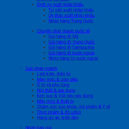
Dịch vụ xuất nhập khẩu
Tư vấn xuất nhập khẩu
Ủy thác xuất nhập khẩu
Nhập hàng Trung Quốc
Chuyển phát nhanh quốc tế
Gửi hàng đi Mỹ
Gửi hàng đi Trung Quốc
Gửi hàng đi Campuchia
Gửi hàng đi nước ngoài
Nhận hàng từ nước ngoài
Giải pháp ngành
Linh kiện, điện tử
May mặc & giày dép
Ô tô và phụ tùng
Nội thất & gia dụng
Kim loại & Vật liệu xây dựng
Máy móc & thiết bị
Chăm sóc sức khỏe, mỹ phẩm & Y tế
Thực phẩm & đồ uống
Hàng dự án, triển lãm
Nhận báo giá