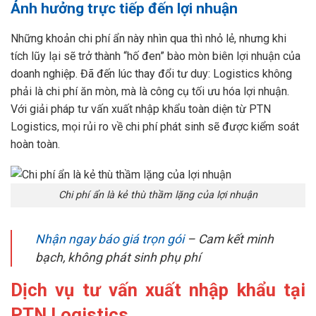
Ảnh hưởng trực tiếp đến lợi nhuận
Những khoản chi phí ẩn này nhìn qua thì nhỏ lẻ, nhưng khi
tích lũy lại sẽ trở thành “hố đen” bào mòn biên lợi nhuận của
doanh nghiệp. Đã đến lúc thay đổi tư duy: Logistics không
phải là chi phí ăn mòn, mà là công cụ tối ưu hóa lợi nhuận.
Với giải pháp tư vấn xuất nhập khẩu toàn diện từ PTN
Logistics, mọi rủi ro về chi phí phát sinh sẽ được kiểm soát
hoàn toàn.
Chi phí ẩn là kẻ thù thầm lặng của lợi nhuận
Nhận ngay báo giá trọn gói
– Cam kết minh
bạch, không phát sinh phụ phí
Dịch vụ tư vấn xuất nhập khẩu tại
PTN Logistics