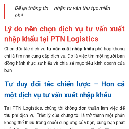
Để lại thông tin – nhận tư vấn thủ tục miễn
phí!
Lý do nên chọn dịch vụ tư vấn xuất
nhập khẩu tại PTN Logistics
Chọn đối tác dịch vụ
tư vấn xuất nhập khẩu
phù hợp không
chỉ là tìm nhà cung cấp dịch vụ. Đó là việc tìm một người bạn
đồng hành thực sự hiểu và chia sẻ mục tiêu kinh doanh của
bạn.
Tư duy đối tác chiến lược – Hơn cả
một dịch vụ tư vấn xuất nhập khẩu
Tại PTN Logistics, chúng tôi không đơn thuần làm việc để
thu phí dịch vụ. Triết lý của chúng tôi là trở thành một phần
không thể thiếu trong chuỗi cung ứng của bạn, cùng bạn phát