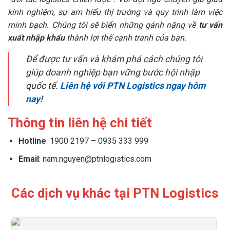
kinh nghiệm, sự am hiểu thị trường và quy trình làm việc
minh bạch. Chúng tôi sẽ biến những gánh nặng về
tư vấn
xuất nhập khẩu
thành lợi thế cạnh tranh của bạn.
Để được tư vấn và khám phá cách chúng tôi
giúp doanh nghiệp bạn vững bước hội nhập
quốc tế.
Liên hệ với PTN Logistics ngay hôm
nay!
Thông tin liên hệ chi tiết
Hotline
: 1900 2197 – 0935 333 999
Email
: nam.nguyen@ptnlogistics.com
Các dịch vụ khác tại PTN Logistics