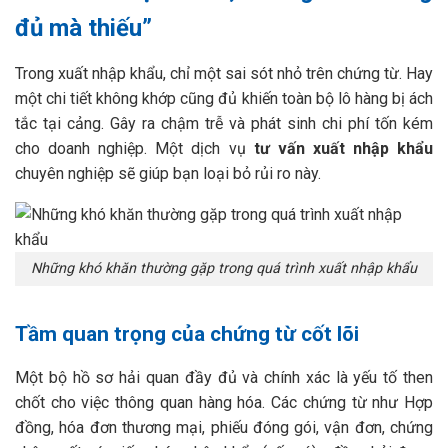
đủ mà thiếu”
Trong xuất nhập khẩu, chỉ một sai sót nhỏ trên chứng từ. Hay
một chi tiết không khớp cũng đủ khiến toàn bộ lô hàng bị ách
tắc tại cảng. Gây ra chậm trễ và phát sinh chi phí tốn kém
cho doanh nghiệp. Một dịch vụ
tư vấn xuất nhập khẩu
chuyên nghiệp sẽ giúp bạn loại bỏ rủi ro này.
Những khó khăn thường gặp trong quá trình xuất nhập khẩu
Tầm quan trọng của chứng từ cốt lõi
Một bộ hồ sơ hải quan đầy đủ và chính xác là yếu tố then
chốt cho việc thông quan hàng hóa. Các chứng từ như Hợp
đồng, hóa đơn thương mại, phiếu đóng gói, vận đơn, chứng