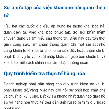
Sự phức tạp của việc khai báo hải quan điện
tử
Hầu hết các quốc gia đều áp dụng hệ thống khai báo hải
quan điện tử. Việc khai báo phức tạp, đòi hỏi phần mềm
chuyên dụng và am hiểu sâu thông tin. Điều này gây tốn thời
gian, công sức, làm chậm thông quan. Chỉ một sai sót nhỏ
cũng khiến tờ khai bị từ chối, phải sửa đổi, hoặc thậm chí bị
phạt. Dịch vụ tư vấn xuất nhập khẩu sẽ giúp bạn chuẩn bị và
khai báo một cách chính xác, làm chậm thông quan.
Quy trình kiểm tra thực tế hàng hóa
Doanh nghiệp phải sẵn sàng cho quy trình kiểm tra khi bị
phân luồng đỏ/vàng. Việc này đòi hỏi sự phối hợp chặt chẽ
và chuẩn bị kỹ lưỡng. Bất kỳ sự không nhất quán nào giữa hồ
sơ và hàng hóa thực tế đều dẫn đến rủi ro bị tạm giữ hoặc
phạt nặng.