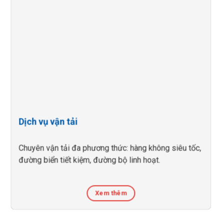
Dịch vụ vận tải
Chuyên vận tải đa phương thức: hàng không siêu tốc,
đường biển tiết kiệm, đường bộ linh hoạt.
Xem thêm