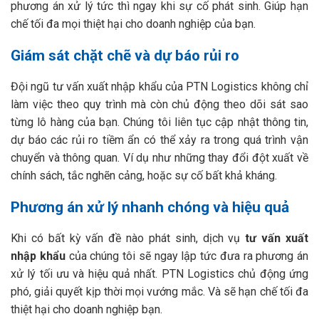
phương án xử lý tức thì ngay khi sự cố phát sinh. Giúp hạn
chế tối đa mọi thiệt hại cho doanh nghiệp của bạn.
Giám sát chặt chẽ và dự báo rủi ro
Đội ngũ tư vấn xuất nhập khẩu của PTN Logistics không chỉ
làm việc theo quy trình mà còn chủ động theo dõi sát sao
từng lô hàng của bạn. Chúng tôi liên tục cập nhật thông tin,
dự báo các rủi ro tiềm ẩn có thể xảy ra trong quá trình vận
chuyển và thông quan. Ví dụ như những thay đổi đột xuất về
chính sách, tắc nghẽn cảng, hoặc sự cố bất khả kháng.
Phương án xử lý nhanh chóng và hiệu quả
Khi có bất kỳ vấn đề nào phát sinh, dịch vụ
tư vấn xuất
nhập khẩu
của chúng tôi sẽ ngay lập tức đưa ra phương án
xử lý tối ưu và hiệu quả nhất. PTN Logistics chủ động ứng
phó, giải quyết kịp thời mọi vướng mắc. Và sẽ hạn chế tối đa
thiệt hại cho doanh nghiệp bạn.