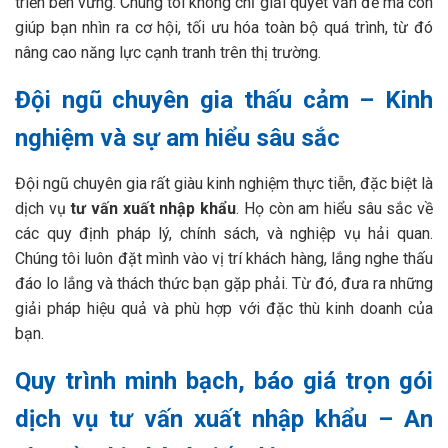
triển bền vững. Chúng tôi không chỉ giải quyết vấn đề mà còn
giúp bạn nhìn ra cơ hội, tối ưu hóa toàn bộ quá trình, từ đó
nâng cao năng lực cạnh tranh trên thị trường.
Đội ngũ chuyên gia thấu cảm – Kinh
nghiệm và sự am hiểu sâu sắc
Đội ngũ chuyên gia rất giàu kinh nghiệm thực tiễn, đặc biệt là
dịch vụ
tư vấn xuất nhập khẩu
. Họ còn am hiểu sâu sắc về
các quy định pháp lý, chính sách, và nghiệp vụ hải quan.
Chúng tôi luôn đặt mình vào vị trí khách hàng, lắng nghe thấu
đáo lo lắng và thách thức bạn gặp phải. Từ đó, đưa ra những
giải pháp hiệu quả và phù hợp với đặc thù kinh doanh của
bạn.
Quy trình minh bạch, báo giá trọn gói
dịch vụ tư vấn xuất nhập khẩu – An