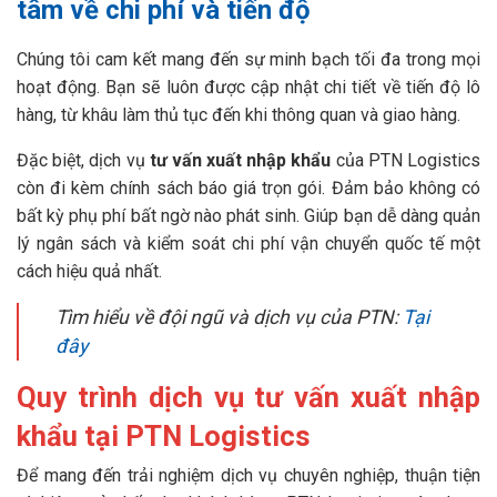
tâm về chi phí và tiến độ
Chúng tôi cam kết mang đến sự minh bạch tối đa trong mọi
hoạt động. Bạn sẽ luôn được cập nhật chi tiết về tiến độ lô
hàng, từ khâu làm thủ tục đến khi thông quan và giao hàng.
Đặc biệt, dịch vụ
tư vấn xuất nhập khẩu
của PTN Logistics
còn đi kèm chính sách báo giá trọn gói. Đảm bảo không có
bất kỳ phụ phí bất ngờ nào phát sinh. Giúp bạn dễ dàng quản
lý ngân sách và kiểm soát chi phí vận chuyển quốc tế một
cách hiệu quả nhất.
Tìm hiểu về đội ngũ và dịch vụ của PTN:
Tại
đây
Quy trình dịch vụ tư vấn xuất nhập
khẩu tại PTN Logistics
Để mang đến trải nghiệm dịch vụ chuyên nghiệp, thuận tiện