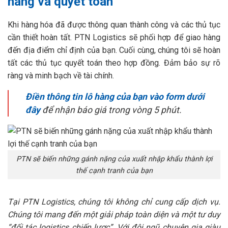
hàng và quyết toán
Khi hàng hóa đã được thông quan thành công và các thủ tục
cần thiết hoàn tất. PTN Logistics sẽ phối hợp để giao hàng
đến địa điểm chỉ định của bạn. Cuối cùng, chúng tôi sẽ hoàn
tất các thủ tục quyết toán theo hợp đồng. Đảm bảo sự rõ
ràng và minh bạch về tài chính.
Điền thông tin lô hàng của bạn vào form dưới
đây
để nhận báo giá trong vòng 5 phút.
PTN sẽ biến những gánh nặng của xuất nhập khẩu thành lợi
thế cạnh tranh của bạn
Tại PTN Logistics, chúng tôi không chỉ cung cấp dịch vụ.
Chúng tôi mang đến một giải pháp toàn diện và một tư duy
“đối tác logistics chiến lược”. Với đội ngũ chuyên gia giàu