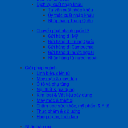
Dịch vụ xuất nhập khẩu
Tư vấn xuất nhập khẩu
Ủy thác xuất nhập khẩu
Nhập hàng Trung Quốc
Chuyển phát nhanh quốc tế
Gửi hàng đi Mỹ
Gửi hàng đi Trung Quốc
Gửi hàng đi Campuchia
Gửi hàng đi nước ngoài
Nhận hàng từ nước ngoài
Giải pháp ngành
Linh kiện, điện tử
May mặc & giày dép
Ô tô và phụ tùng
Nội thất & gia dụng
Kim loại & Vật liệu xây dựng
Máy móc & thiết bị
Chăm sóc sức khỏe, mỹ phẩm & Y tế
Thực phẩm & đồ uống
Hàng dự án, triển lãm
Nhận báo giá