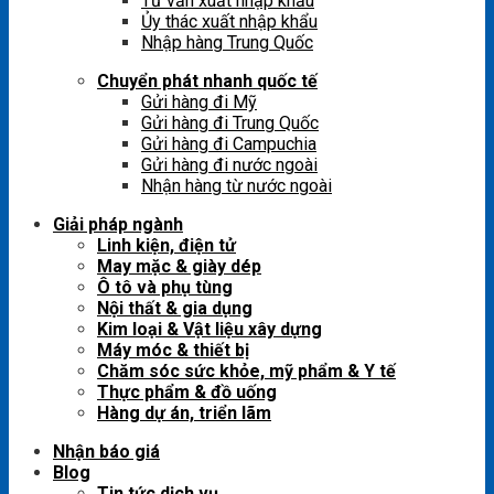
Tư vấn xuất nhập khẩu
Ủy thác xuất nhập khẩu
Nhập hàng Trung Quốc
Chuyển phát nhanh quốc tế
Gửi hàng đi Mỹ
Gửi hàng đi Trung Quốc
Gửi hàng đi Campuchia
Gửi hàng đi nước ngoài
Nhận hàng từ nước ngoài
Giải pháp ngành
Linh kiện, điện tử
May mặc & giày dép
Ô tô và phụ tùng
Nội thất & gia dụng
Kim loại & Vật liệu xây dựng
Máy móc & thiết bị
Chăm sóc sức khỏe, mỹ phẩm & Y tế
Thực phẩm & đồ uống
Hàng dự án, triển lãm
Nhận báo giá
Blog
Tin tức dịch vụ