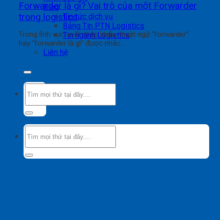
Forwarder là gì? Vai trò của một Forwarder
Blog
trong logistics
Tin tức dịch vụ
Bảng Tin PTN Logistics
Trong lĩnh vực xuất nhập khẩu, thuật ngữ “forwarder”
Tin ngành Logistics
hay “forwarder là gì” được nhắc...
Liên hệ