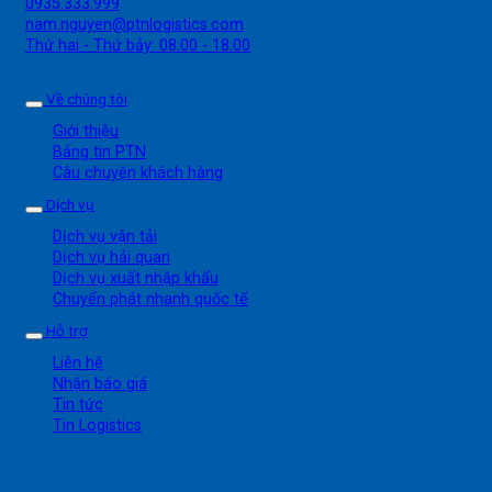
0935.333.999
nam.nguyen@ptnlogistics.com
Thứ hai - Thứ bảy: 08.00 - 18.00
Về chúng tôi
Giới thiệu
Bảng tin PTN
Câu chuyện khách hàng
Dịch vụ
Dịch vụ vận tải
Dịch vụ hải quan
Dịch vụ xuất nhập khẩu
Chuyển phát nhanh quốc tế
Hỗ trợ
Liên hệ
Nhận báo giá
Tin tức
Tin Logistics