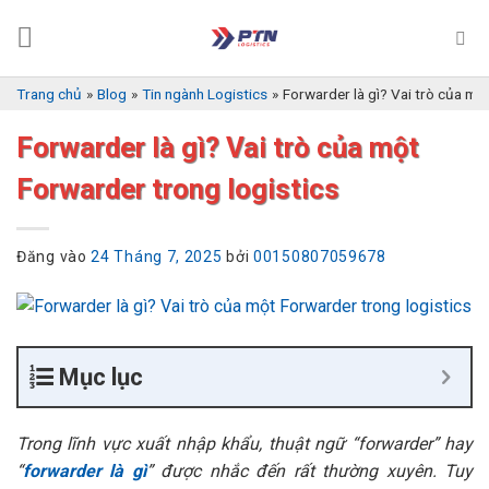
Bỏ
qua
nội
dung
Trang chủ
»
Blog
»
Tin ngành Logistics
»
Forwarder là gì? Vai trò của mộ
Forwarder là gì? Vai trò của một
Forwarder trong logistics
Đăng vào
24 Tháng 7, 2025
bởi
00150807059678
Mục lục
Trong lĩnh vực xuất nhập khẩu, thuật ngữ “forwarder” hay
“
forwarder là gì
” được nhắc đến rất thường xuyên. Tuy