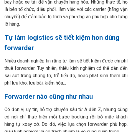
bay hoặc xe tải để vận chuyển hàng hóa. Những thực tế, họ
là bên tổ chức, điều phối, làm việc với các carrier (hãng vận
chuyển) để đảm bảo lộ trình và phương án phù hợp cho từng
lô hàng.
Tự làm logistics sẽ tiết kiệm hơn dùng
forwarder
Nhiều doanh nghiệp tin rằng tự làm sẽ tiết kiệm được chi phí
thuê forwarder. Tuy nhiên, thiếu kinh nghiệm có thể dẫn đến
sai sót trong chứng từ, trễ tiến độ, hoặc phát sinh thêm chi
phí lưu kho, lưu bãi, kiểm hóa…
Forwarder nào cũng như nhau
Có đơn vị uy tín, hỗ trợ chuyên sâu từ A đến Z, nhưng cũng
có nơi chỉ thực hiện mỗi bước booking rồi bỏ mặc khách
hàng tự xoay xở. Do đó, việc lựa chọn forwarder phù hợp,
giàu kinh nghiệm và có trách nhiệm là vô cùng quan trọng.