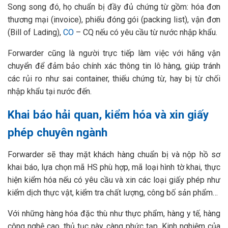
Song song đó, họ chuẩn bị đầy đủ chứng từ gồm: hóa đơn
thương mại (invoice), phiếu đóng gói (packing list), vận đơn
(Bill of Lading),
CO
– CQ nếu có yêu cầu từ nước nhập khẩu.
Forwarder cũng là người trực tiếp làm việc với hãng vận
chuyển để đảm bảo chính xác thông tin lô hàng, giúp tránh
các rủi ro như sai container, thiếu chứng từ, hay bị từ chối
nhập khẩu tại nước đến.
Khai báo hải quan, kiểm hóa và xin giấy
phép chuyên ngành
Forwarder sẽ thay mặt khách hàng chuẩn bị và nộp hồ sơ
khai báo, lựa chọn mã HS phù hợp, mã loại hình tờ khai, thực
hiện kiểm hóa nếu có yêu cầu và xin các loại giấy phép như
kiểm dịch thực vật, kiểm tra chất lượng, công bố sản phẩm…
Với những hàng hóa đặc thù như thực phẩm, hàng y tế, hàng
công nghệ cao, thủ tục này càng phức tạp. Kinh nghiệm của