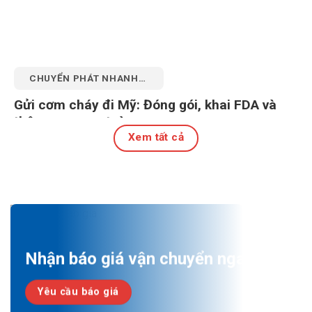
CHUYỂN PHÁT NHANH
QUỐC TẾ
Gửi cơm cháy đi Mỹ: Đóng gói, khai FDA và
thông quan an toàn
Xem tất cả
27 Tháng 7, 2026
Nhận báo giá vận chuyển ngay!
Yêu cầu báo giá