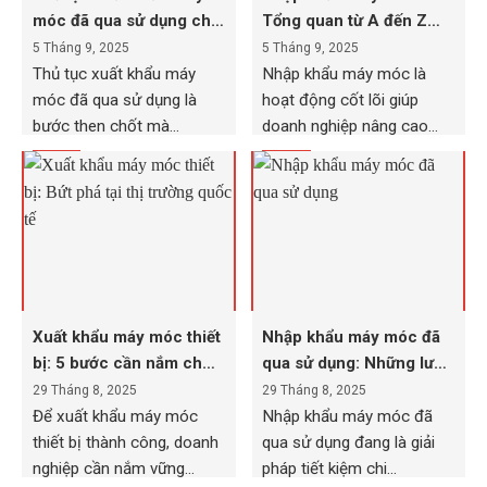
móc đã qua sử dụng chi
Tổng quan từ A đến Z
tiết cho DN
cho doanh nghiệp
5 Tháng 9, 2025
5 Tháng 9, 2025
Thủ tục xuất khẩu máy
Nhập khẩu máy móc là
móc đã qua sử dụng là
hoạt động cốt lõi giúp
bước then chốt mà...
doanh nghiệp nâng cao
năng...
Xuất khẩu máy móc thiết
Nhập khẩu máy móc đã
bị: 5 bước cần nắm cho
qua sử dụng: Những lưu
doanh nghiệp
ý quan trọng!
29 Tháng 8, 2025
29 Tháng 8, 2025
Để xuất khẩu máy móc
Nhập khẩu máy móc đã
thiết bị thành công, doanh
qua sử dụng đang là giải
nghiệp cần nắm vững
pháp tiết kiệm chi...