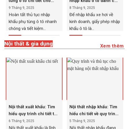
tùng ô tô chi tiết cho
nhập khẩu ô tô dành cho
doanh nghiệp!
doanh nghiệp
9 Tháng 9, 2025
8 Tháng 9, 2025
Hoàn tất thủ tục nhập
Để nhập khẩu xe hơi về
khẩu phụ tùng ô tô nhanh
kinh doanh, giấy phép nhập
chóng và tiết kiệm...
khẩu ô tô là...
Nội thất & gia dụng
Xem thêm
Nội thất xuất khẩu: Tìm
Nội thất nhập khẩu: Tìm
hiểu quy trình chi tiết từ
hiểu chi tiết về quy trình,
A đến Z
thủ tục
6 Tháng 9, 2025
5 Tháng 9, 2025
Nội thất xuất khẩu là lĩnh
Nội thất nhập khẩu đang