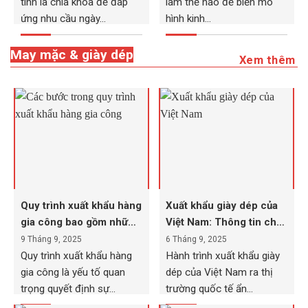
tính là chìa khóa để đáp
làm thế nào để biến mô
ứng nhu cầu ngày...
hình kinh...
May mặc & giày dép
Xem thêm
Quy trình xuất khẩu hàng
Xuất khẩu giày dép của
gia công bao gồm những
Việt Nam: Thông tin cho
bước nào?
doanh nghiệp
9 Tháng 9, 2025
6 Tháng 9, 2025
Quy trình xuất khẩu hàng
Hành trình xuất khẩu giày
gia công là yếu tố quan
dép của Việt Nam ra thị
trọng quyết định sự...
trường quốc tế ẩn...