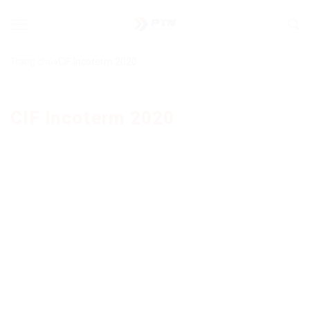
Bỏ
qua
nội
dung
Trang chủ
»
CIF Incoterm 2020
CIF Incoterm 2020