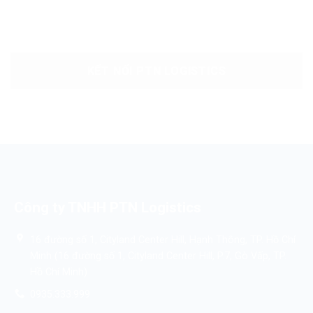
KẾT NỐI PTN LOGISTICS
Công ty TNHH PTN Logistics
16 đường số 1, Cityland Center Hill, Hạnh Thông, TP. Hồ Chí
Minh (16 đường số 1, Cityland Center Hill, P.7, Gò Vấp, TP.
Hồ Chí Minh)
0935.333.999