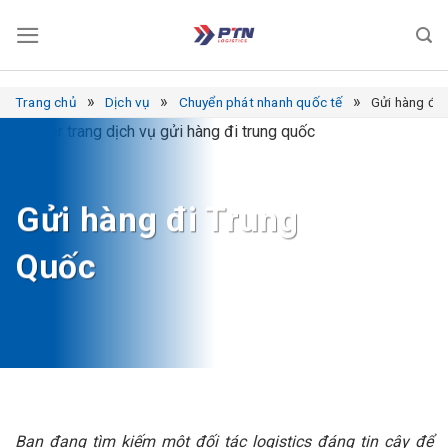
Bỏ
qua
nội
dung
»
»
»
Trang chủ
Dịch vụ
Chuyển phát nhanh quốc tế
Gửi hàng đi
Gửi hàng đi Trung
Quốc
Bạn đang tìm kiếm một đối tác logistics đáng tin cậy để