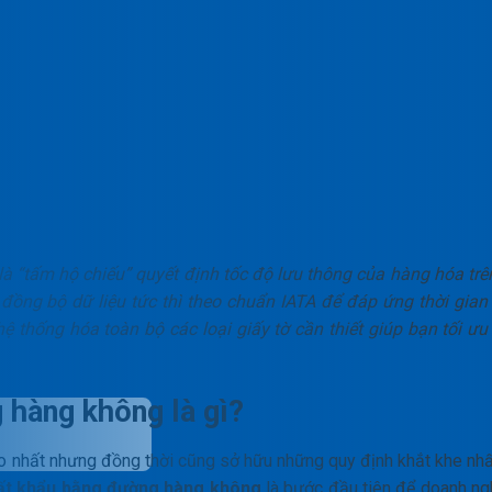
 “tấm hộ chiếu” quyết định tốc độ lưu thông của hàng hóa trên
ự đồng bộ dữ liệu tức thì theo chuẩn IATA để đáp ứng thời gian
ệ thống hóa toàn bộ các loại giấy tờ cần thiết giúp bạn tối ưu
 hàng không là gì?
o nhất nhưng đồng thời cũng sở hữu những quy định khắt khe nhấ
ất khẩu bằng đường hàng không
là bước đầu tiên để doanh ng