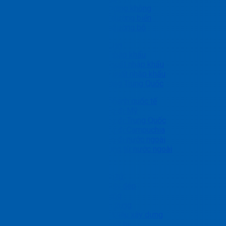
Vận tải hàng không
Vận tải đường biển
Vận tải đường bộ
Dịch vụ hải quan
Dịch vụ xuất nhập khẩu
Tư vấn xuất nhập khẩu
Ủy thác xuất nhập khẩu
Nhập hàng Trung Quốc
Chuyển phát nhanh quốc tế
Gửi hàng đi Mỹ
Gửi hàng đi Trung Quốc
Gửi hàng đi Campuchia
Gửi hàng đi nước ngoài
Nhận hàng từ nước ngoài
Giải pháp ngành
Linh kiện, điện tử
May mặc & giày dép
Ô tô và phụ tùng
Nội thất & gia dụng
Kim loại & Vật liệu xây dựng
Máy móc & thiết bị