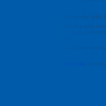
đảm bảo an toàn cho mọi lô hàng.
Định nghĩa trong khung thương mại quốc 
Trong logistics,
bộ chứng từ xuất khẩu bằng đường hàng
hợp đồng vận chuyển. Khác với đường biển, các quy định chứn
thì giữa dòng chảy hàng hóa và thông tin.
Tuân thủ nghiêm ngặt các công ước, đây là “tấm hộ chiếu” du
hợp lệ tại nước nhập khẩu.
Xem thêm:
Bộ chứng từ xuất khẩu ủy thác
gồm những 