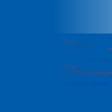
Trang chủ
»
Blog
»
Tin tức dịch vụ
»
Dịch vụ vận tải
»
Bộ chứng từ xuất kh
Bộ chứng từ xuất khẩu bằng đường hà
Đăng vào
16 Tháng 12, 2025
9 Tháng 5, 2026
bởi
Kiều Giang 
Menu
Giới thiệu
Dịch vụ
Dịch vụ vận tải