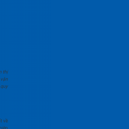
 thị
 vận
 quy
t về
hiệp