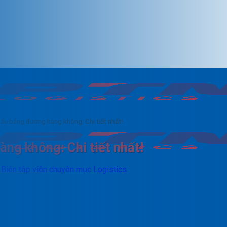
ẩu bằng đường hàng không: Chi tiết nhất!
ng không: Chi tiết nhất!
- Biên tập viên chuyên mục Logistics