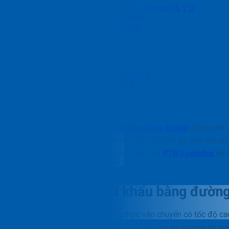
Chăm sóc sức khỏe, mỹ phẩm & Y tế
Thực phẩm & đồ uống
Hàng dự án, triển lãm
Nhận báo giá
Blog
Tin tức dịch vụ
Bảng Tin PTN Logistics
Tin ngành Logistics
Liên hệ
Bộ chứng từ xuất khẩu bằng đường hàng không
được xem là
trường quốc tế. Khác với đường biển, vận tải air đòi hỏi s
chuyển tính bằng giờ. Trong bài viết này,
PTN Logistics
sẽ h
trình xuất khẩu.
Vie
Bộ chứng từ xuất khẩu bằng đường
Vận tải hàng không
là phương thức vận chuyển có tốc độ ca
thủ tục giấy tờ. Việc nắm vững bản chất của
bộ chứng từ xu