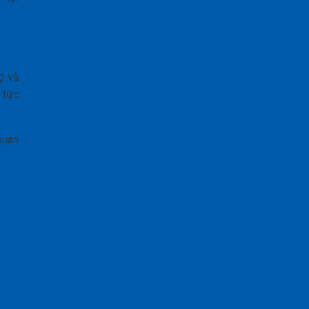
g và
 tức
quan