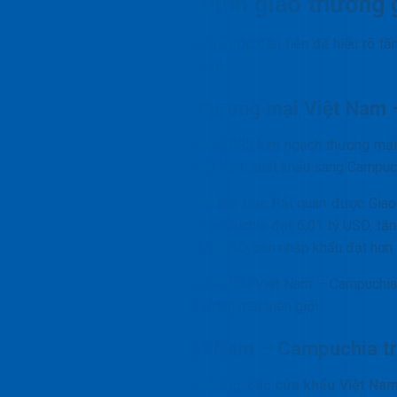
Tìm hiểu về tình hình giao thương
Phân tích bối cảnh tổng quan là bước đầu tiên để hiểu rõ tầ
trong bức tranh logistics khu vực.
Tổng quan quan hệ thương mại Việt Nam
Theo TTXVN/VietnamPlus, năm 2025 kim ngạch thương mại h
so với năm 2024. Trong đó, Việt Nam xuất khẩu sang Campuch
Bước sang năm 2026, theo số liệu Cục Hải quan được Giao 
nhập khẩu giữa Việt Nam và Campuchia đạt 6,01 tỷ USD, tăn
sang Campuchia đạt hơn 2,54 tỷ USD, còn nhập khẩu đạt hơn 
Với đà tăng trưởng này, các cửa khẩu Việt Nam – Campuchia n
chuỗi cung ứng và thúc đẩy thương mại biên giới.
Vai trò cửa khẩu Việt Nam – Campuchia tr
Với 1.137km đường biên giới chung,
các cửa khẩu Việt Na