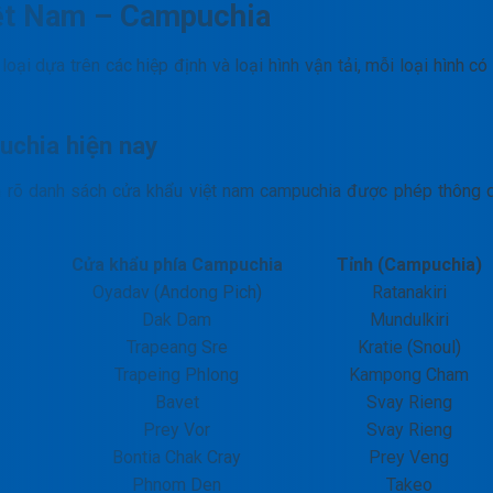
iệt Nam – Campuchia
oại dựa trên các hiệp định và loại hình vận tải, mỗi loại hình có
chia hiện nay
h rõ danh sách cửa khẩu việt nam campuchia được phép thông 
Cửa khẩu phía Campuchia
Tỉnh (Campuchia)
Oyadav (Andong Pich)
Ratanakiri
Dak Dam
Mundulkiri
Trapeang Sre
Kratie (Snoul)
Trapeing Phlong
Kampong Cham
Bavet
Svay Rieng
Prey Vor
Svay Rieng
Bontia Chak Cray
Prey Veng
Phnom Den
Takeo