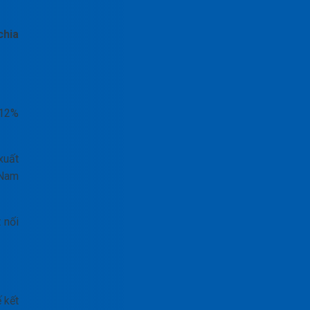
chia
 12%
xuất
 Nam
 nối
 kết