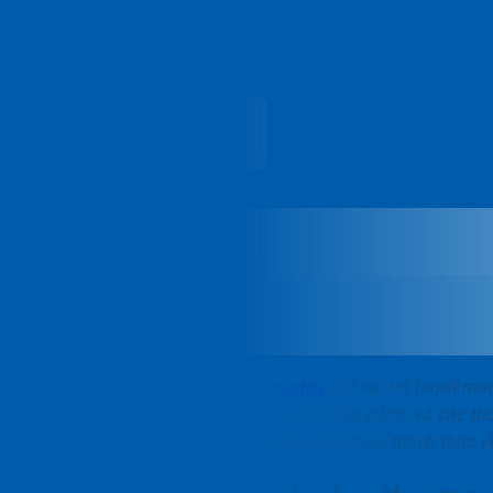
Liên hệ
Vie
Mục lục
Các cửa khẩu Việt Nam – Campuchia
giữ vai trò huyết mạ
phân loại cửa khẩu, nguyên tắc xuất nhập cảnh, và các th
Vận hành qua các cửa khẩu này tiềm ẩn nhiều thách thức về