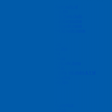
Chuyển phát nhanh quốc tế
Gửi hàng đi Mỹ
Gửi hàng đi Trung Quốc
Gửi hàng đi Campuchia
Gửi hàng đi nước ngoài
Nhận hàng từ nước ngoài
Giải pháp ngành
Linh kiện, điện tử
May mặc & giày dép
Ô tô và phụ tùng
Nội thất & gia dụng
Kim loại & Vật liệu xây dựng
Máy móc & thiết bị
Chăm sóc sức khỏe, mỹ phẩm & Y tế
Thực phẩm & đồ uống
Hàng dự án, triển lãm
Nhận báo giá
Blog
Tin tức dịch vụ
Bảng Tin PTN Logistics
Tin ngành Logistics