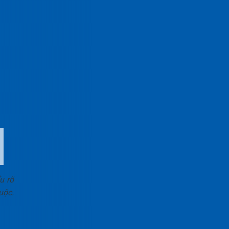
u rõ
uộc.