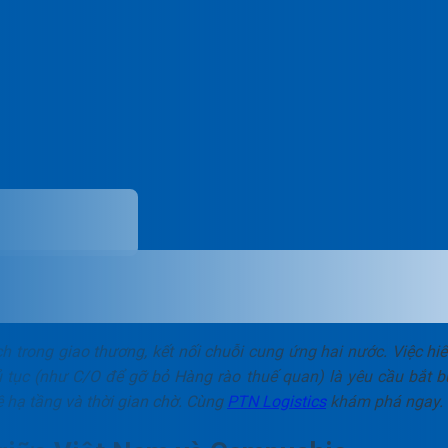
ch trong giao thương, kết nối chuỗi cung ứng hai nước. Việc hiể
ủ tục (như C/O để gỡ bỏ Hàng rào thuế quan) là yêu cầu bắt b
 hạ tầng và thời gian chờ. Cùng
PTN Logistics
khám phá ngay.