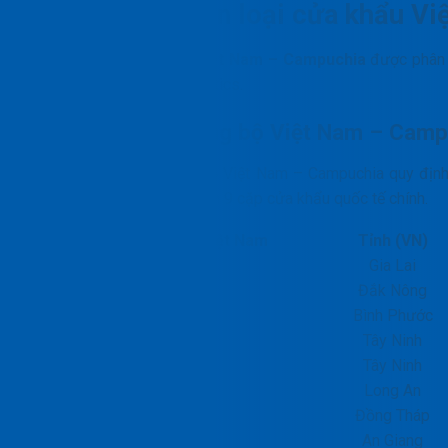
Số lượng và phân loại cửa khẩu V
Hệ thống
các cửa khẩu Việt Nam – Campuchia
được phân l
vai trò riêng biệt trong logistics.
Các cửa khẩu đường bộ Việt Nam – Campu
Hiệp định vận tải đường bộ Việt Nam – Campuchia quy địn
hàng hóa. Hiệp định xác định 9 cặp cửa khẩu quốc tế chính.
STT
Cửa khẩu phía Việt Nam
Tỉnh (VN)
1
Lệ Thanh
Gia Lai
2
Bu Prăng
Đắk Nông
3
Hoa Lư
Bình Phước
4
Xa Mát
Tây Ninh
5
Mộc Bài
Tây Ninh
6
Bình Hiệp
Long An
7
Đình Bà
Đồng Tháp
8
Tịnh Biên
An Giang