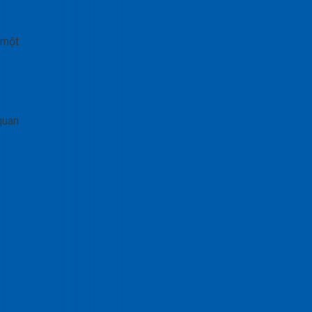
 một
quan