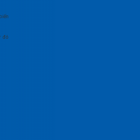
biến
ừ đó