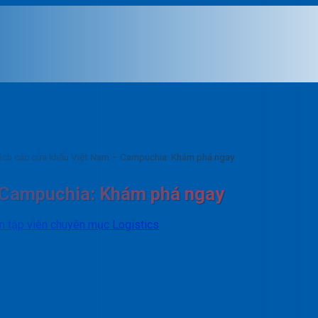
ách các cửa khẩu Việt Nam – Campuchia: Khám phá ngay
 Campuchia: Khám phá ngay
ên tập viên chuyên mục Logistics