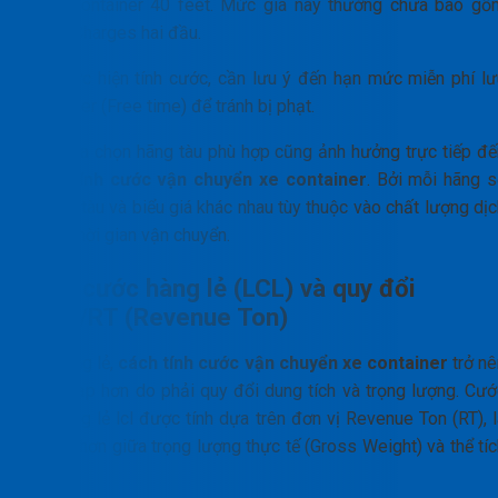
cước container 40 feet. Mức giá này thường chưa bao gồ
Local Charges hai đầu.
Khi thực hiện tính cước, cần lưu ý đến hạn mức miễn phí lư
container (Free time) để tránh bị phạt.
Việc lựa chọn hãng tàu phù hợp cũng ảnh hưởng trực tiếp đế
cách tính cước vận chuyển xe container
. Bởi mỗi hãng s
có lịch tàu và biểu giá khác nhau tùy thuộc vào chất lượng dị
vụ và thời gian vận chuyển.
Tính cước hàng lẻ (LCL) và quy đổi
CBM/RT (Revenue Ton)
Với hàng lẻ,
cách tính cước vận chuyển xe container
trở nê
phức tạp hơn do phải quy đổi dung tích và trọng lượng. Cướ
tàu hàng lẻ lcl được tính dựa trên đơn vị Revenue Ton (RT), 
số lớn hơn giữa trọng lượng thực tế (Gross Weight) và thể tí
(CBM).