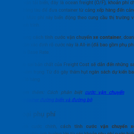
Đối với vận tải biển, đây là ocean freight (O/F), khoản phí c
trả cho hãng tàu để đưa container từ cảng xếp hàng đến cản
dỡ hàng. Mức phí này biến động theo cung cầu thị trường v
tuyến hành trình.
Khi áp dụng
cách tính cước vận chuyển xe container
, doan
nghiệp cần xác định rõ cước này là All-in (đã bao gồm phụ ph
hay chỉ là Base Rate.
Việc hiểu sai bản chất của Freight Cost sẽ dẫn đến những sa
lệch nghiêm trọng. Từ đó gây thâm hụt ngân sách dự kiến ba
đầu của lô hàng.
Xem thêm:
Cách phân biệt
cước vận chuyển
container đường biển và đường bộ
Các loại phụ phí
Bên cạnh cước chính,
cách tính cước vận chuyển x
container
chịu ảnh hưởng lớn từ các khoản phụ phí cước biển