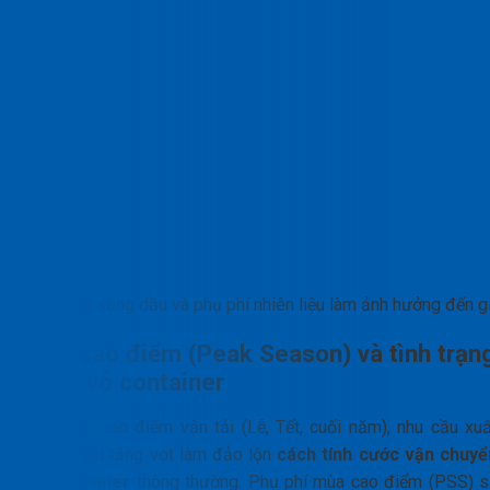
Giá xăng dầu và phụ phí nhiên liệu làm ảnh hưởng đến g
Mùa cao điểm (Peak Season) và tình trạn
thiếu vỏ container
Vào mùa cao điểm vận tải (Lễ, Tết, cuối năm), nhu cầu xuấ
nhập khẩu tăng vọt làm đảo lộn
cách tính cước vận chuyể
xe container
thông thường. Phụ phí mùa cao điểm (PSS) s