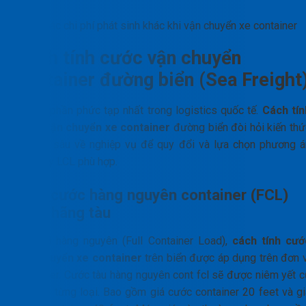
Các chi phí phát sinh khác khi vận chuyển xe container
Cách tính cước vận chuyển
container đường biển (Sea Freight
Đây là phần phức tạp nhất trong logistics quốc tế.
Cách tín
cước vận chuyển xe container
đường biển đòi hỏi kiến thứ
chuyên sâu về nghiệp vụ để quy đổi và lựa chọn phương á
FCL hay LCL phù hợp.
Tính cước hàng nguyên container (FCL)
theo hãng tàu
Đối với hàng nguyên (Full Container Load),
cách tính cướ
vận chuyển xe container
trên biển được áp dụng trên đơn v
container. Cước tàu hàng nguyên cont fcl sẽ được niêm yết c
thể cho từng loại. Bao gồm giá cước container 20 feet và gi