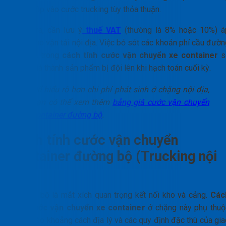
hoặc gộp vào cước trucking tùy thỏa thuận.
Ngoài ra, cần lưu ý
thuế VAT
(thường là 8% hoặc 10%) á
dụng cho vận tải nội địa. Việc bỏ sót các khoản phí cầu đườn
bến bãi trong
cách tính cước vận chuyển xe container
s
khiến giá thành sản phẩm bị đội lên khi hạch toán cuối kỳ.
Để hiểu rõ hơn chi phí phát sinh ở chặng nội địa,
bạn có thể xem thêm
bảng giá cước vận chuyển
container đường bộ
.
Cách tính cước vận chuyển
container đường bộ (Trucking nội
địa)
Vận tải bộ là mắt xích quan trọng kết nối kho và cảng.
Các
tính cước vận chuyển xe container
ở chặng này phụ thuộ
nhiều vào khoảng cách địa lý và các quy định đặc thù của gia