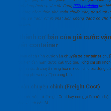
quả khi sử dụng Dịch vụ vận tải. Cùng
PTN Logistics
tìm hiể
để nắm vững công thức tính toán chuẩn xác, từ đó tối ư
hóa chi phí và tránh rủi ro phát sinh không đáng có cho l
hàng của bạn.
Cấu thành cơ bản của giá cước vậ
chuyển container
Để thực hiện
cách tính cước vận chuyển xe container
chuẩ
xác, trước tiên cần nắm được cấu trúc giá. Tổng chi phí khôn
chỉ bao gồm việc di chuyển hàng hóa mà còn chịu tác động củ
hàng loạt phụ phí và quy định cảng biển.
Cước vận chuyển chính (Freight Cost)
Trong giá cước vận tải, Freight Cost hay còn gọi là cước chặ
chính đóng vai trò cốt lõi.