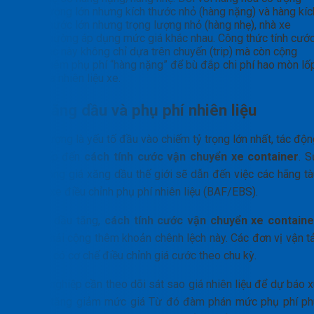
lượng lớn nhưng kích thước nhỏ (hàng nặng) và hàng kíc
thước lớn nhưng trọng lượng nhỏ (hàng nhẹ), nhà xe
thường áp dụng mức giá khác nhau. Công thức tính cướ
lúc này không chỉ dựa trên chuyến (trip) mà còn cộng
thêm phụ phí “hàng nặng” để bù đắp chi phí hao mòn lố
và nhiên liệu xe.
Giá xăng dầu và phụ phí nhiên liệu
Năng lượng là yếu tố đầu vào chiếm tỷ trọng lớn nhất, tác độ
trực tiếp đến
cách tính cước vận chuyển xe container
. S
biến động giá xăng dầu thế giới sẽ dẫn đến việc các hãng tà
và nhà xe điều chỉnh phụ phí nhiên liệu (BAF/EBS).
Khi giá dầu tăng,
cách tính cước vận chuyển xe containe
buộc phải cộng thêm khoản chênh lệch này. Các đơn vị vận tả
thường có cơ chế điều chỉnh giá cước theo chu kỳ.
Doanh nghiệp cần theo dõi sát sao giá nhiên liệu để dự báo x
hướng tăng giảm mức giá Từ đó đàm phán mức phụ phí ph