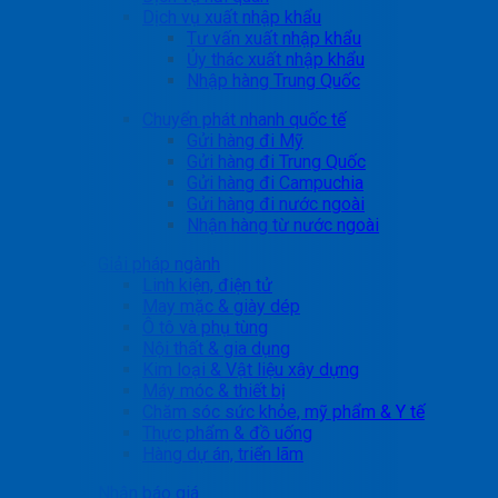
Dịch vụ xuất nhập khẩu
Tư vấn xuất nhập khẩu
Ủy thác xuất nhập khẩu
Nhập hàng Trung Quốc
Chuyển phát nhanh quốc tế
Gửi hàng đi Mỹ
Gửi hàng đi Trung Quốc
Gửi hàng đi Campuchia
Gửi hàng đi nước ngoài
Nhận hàng từ nước ngoài
Giải pháp ngành
Linh kiện, điện tử
May mặc & giày dép
Ô tô và phụ tùng
Nội thất & gia dụng
Kim loại & Vật liệu xây dựng
Máy móc & thiết bị
Chăm sóc sức khỏe, mỹ phẩm & Y tế
Thực phẩm & đồ uống
Hàng dự án, triển lãm
Nhận báo giá