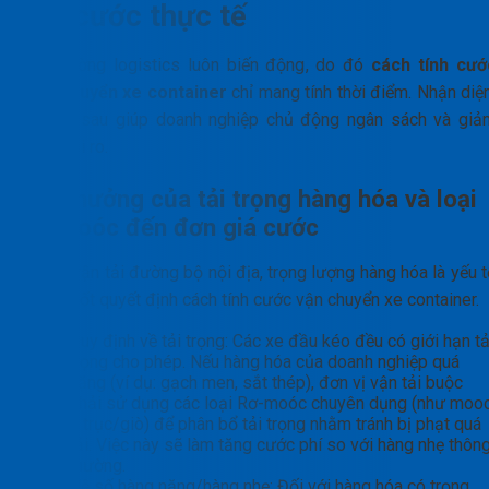
giá cước thực tế
Thị trường logistics luôn biến động, do đó
cách tính cướ
vận chuyển xe container
chỉ mang tính thời điểm. Nhận diệ
yếu tố sau giúp doanh nghiệp chủ động ngân sách và giả
thiểu rủi ro.
Ảnh hưởng của tải trọng hàng hóa và loại
rơ-moóc đến đơn giá cước
Trong vận tải đường bộ nội địa, trọng lượng hàng hóa là yếu 
then chốt quyết định cách tính cước vận chuyển xe container.
Quy định về tải trọng: Các xe đầu kéo đều có giới hạn tả
trọng cho phép. Nếu hàng hóa của doanh nghiệp quá
nặng (ví dụ: gạch men, sắt thép), đơn vị vận tải buộc
phải sử dụng các loại Rơ-moóc chuyên dụng (như moo
3 trục/giò) để phân bổ tải trọng nhằm tránh bị phạt quá
tải. Việc này sẽ làm tăng cước phí so với hàng nhẹ thôn
thường.
Hệ số hàng nặng/hàng nhẹ: Đối với hàng hóa có trọng