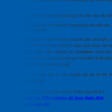
Điển hình là:
Phí THC (Terminal Handling Charge) trả cho việc xếp dỡ
tại cảng
Phí CIC (Container Imbalance Charge) phụ thu mất cân
bằng vỏ container
Ngoài ra, các khoản như phí vệ sinh container, phí seal (chì), 
phí chứng từ (Bill/Docs fee) cũng bắt buộc phải được liệt kê
Một
cách tính cước vận chuyển xe container
minh bạc
phải bao gồm đầy đủ các loại Surcharges như BAF (biến độn
nhiên liệu) hay CAF (biến động tỷ giá).
Chủ hàng cần yêu cầu đơn vị vận chuyển liệt kê chi tiết đ
tránh phát sinh “phí ẩn”.
Báo giá bạn nhận được có quá nhiều phụ phí lạ?
Gửi ngay cho PTN Logistics để được thẩm định
và tư vấn miễn phí.