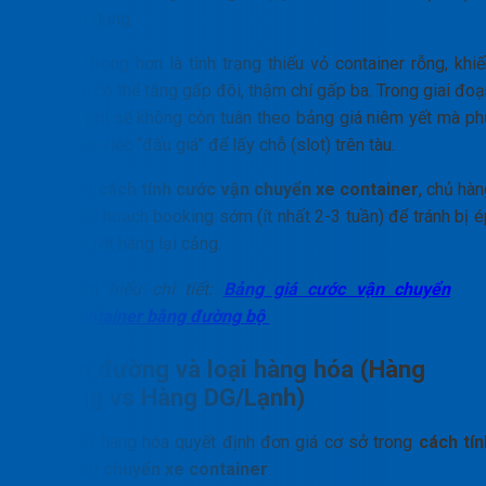
được áp dụng.
Nghiêm trọng hơn là tình trạng thiếu vỏ container rỗng, khiế
giá cước có thể tăng gấp đôi, thậm chí gấp ba. Trong giai đo
này, chi phí sẽ không còn tuân theo bảng giá niêm yết mà ph
thuộc vào việc “đấu giá” để lấy chỗ (slot) trên tàu.
Để tối ưu
cách tính cước vận chuyển xe container
, chủ hà
cần có kế hoạch booking sớm (ít nhất 2-3 tuần) để tránh bị é
giá hoặc rớt hàng lại cảng.
Tìm hiểu chi tiết:
Bảng giá cước vận chuyển
container bằng đường bộ
Tuyến đường và loại hàng hóa (Hàng
thường vs Hàng DG/Lạnh)
Tính chất hàng hóa quyết định đơn giá cơ sở trong
cách tín
cước vận chuyển xe container
.