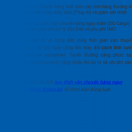
Cước vận chuyển hàng lạnh luôn cao hơn hàng thường d
chi phí điện chạy máy lạnh (Plug-in) và giám sát nhiệt
độ.
Tương tự, cước vận chuyển hàng nguy hiểm (DG Cargo)
chịu thêm phụ phí xử lý đặc biệt và phụ phí IMO.
Ngoài ra, cảng đi và cảng đến cùng thời gian vận chuyể
(Transit time) dài hay ngắn cũng làm thay đổi
cách tính cướ
vận chuyển xe container
. Tuyến đường càng phức tạp
chuyển tải (transhipment) càng nhiều thì rủi ro và chi phí cà
cao.
Tìm hiểu chi tiết
quy định vận chuyển hàng nguy
hiểm bằng đường bộ
để đảm bảo đúng luật.