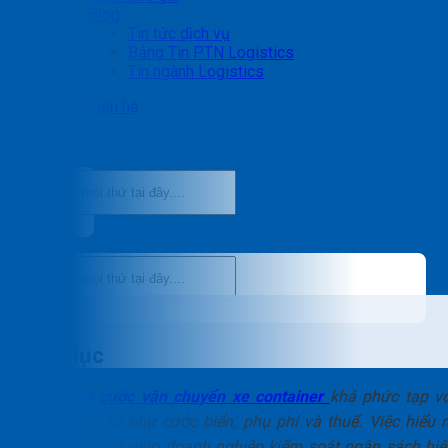
Blog
Tin tức dịch vụ
Bảng Tin PTN Logistics
Tin ngành Logistics
Liên hệ
Mục lục
Cách tính cước vận chuyển xe container
khá phức tạp vớ
nhiều biến số như cước biển, phụ phí và thuế. Việc hiểu r
cấu thành giá giúp doanh nghiệp kiểm soát ngân sách hiệ