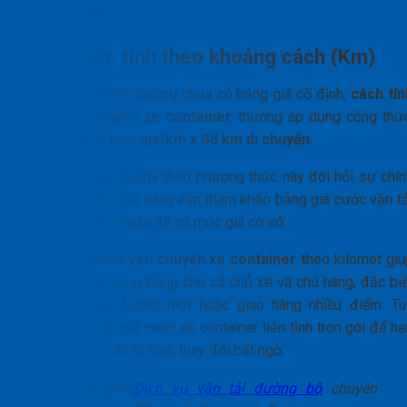
thông nội địa.
Công thức tính theo khoảng cách (Km)
Đối với các tuyến đường chưa có bảng giá cố định,
cách tín
cước vận chuyển xe container
thường áp dụng công thức
Tổng cước = Đơn giá/km x Số km di chuyển.
Cước trucking nội địa theo phương thức này đòi hỏi sự chín
xác về lộ trình. Chủ hàng cần tham khảo bảng giá cước vận tả
đường bộ tiêu chuẩn để có mức giá cơ sở.
Cách tính cước vận chuyển xe container t
heo kilomet giú
đảm bảo tính công bằng cho cả chủ xe và chủ hàng, đặc biệ
với các tuyến đường mới hoặc giao hàng nhiều điểm. Tu
nhiên, cần chốt giá cước xe container liên tỉnh trọn gói để h
chế biến động do lộ trình thay đổi bất ngờ.
Khám phá:
Dịch vụ vận tải đường bộ
chuyên