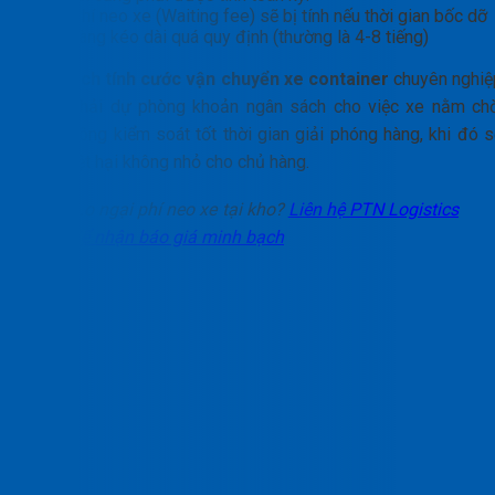
Phí neo xe (Waiting fee) sẽ bị tính nếu thời gian bốc dỡ
hàng kéo dài quá quy định (thường là 4-8 tiếng)
Một
cách tính cước vận chuyển xe container
chuyên nghiệ
buộc phải dự phòng khoản ngân sách cho việc xe nằm chờ
Nếu không kiểm soát tốt thời gian giải phóng hàng, khi đó s
gây thiệt hại không nhỏ cho chủ hàng.
Lo ngại phí neo xe tại kho?
Liên hệ PTN Logistics
để nhận báo giá minh bạch