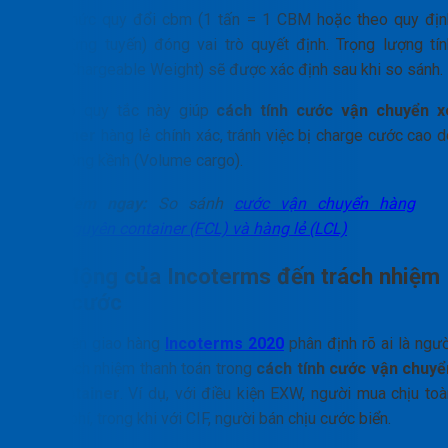
Công thức quy đổi cbm (1 tấn = 1 CBM hoặc theo quy địn
riêng từng tuyến) đóng vai trò quyết định. Trọng lượng tín
cước (Chargeable Weight) sẽ được xác định sau khi so sánh.
Hiểu rõ quy tắc này giúp
cách tính cước vận chuyển x
container
hàng lẻ chính xác, tránh việc bị charge cước cao d
hàng cồng kềnh (Volume cargo).
Xem ngay:
So sánh
cước vận chuyển hàng
nguyên container (FCL) và hàng lẻ (LCL)
Tác động của Incoterms đến trách nhiệm
chịu cước
Điều kiện giao hàng
Incoterms 2020
phân định rõ ai là ngư
chịu trách nhiệm thanh toán trong
cách tính cước vận chuyể
xe container
. Ví dụ, với điều kiện EXW, người mua chịu toà
bộ chi phí, trong khi với CIF, người bán chịu cước biển.