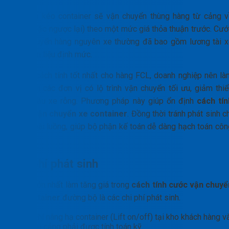
Xe đầu kéo container sẽ vận chuyển thùng hàng từ cảng v
kho (hoặc ngược lại) theo một mức giá thỏa thuận trước. Cướ
vận chuyển hàng nguyên xe thường đã bao gồm lương tài x
và nhiên liệu định mức.
Để có cách tính tốt nhất cho hàng FCL, doanh nghiệp nên là
việc với các đơn vị có lộ trình vận chuyển tối ưu, giảm thiể
quay đầu xe rỗng. Phương pháp này giúp ổn định
cách tín
cước vận chuyển xe container
. Đồng thời tránh phát sinh c
phí ngoài luồng, giúp bộ phận kế toán dễ dàng hạch toán côn
nợ.
Chi phí phát sinh
Rủi ro lớn nhất làm tăng giá trong
cách tính cước vận chuyể
xe container
đường bộ là các chi phí phát sinh.
Phí nâng hạ container (Lift on/off) tại kho khách hàng v
tại cảng phải được tính toán kỹ.