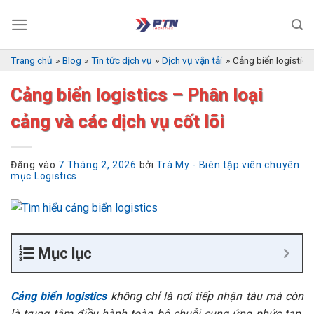
Bỏ
qua
nội
dung
Trang chủ
»
Blog
»
Tin tức dịch vụ
»
Dịch vụ vận tải
»
Cảng biển logistics 
Cảng biển logistics – Phân loại
cảng và các dịch vụ cốt lõi
Đăng vào
7 Tháng 2, 2026
bởi
Trà My - Biên tập viên chuyên
mục Logistics
Mục lục
Cảng biển logistics
không chỉ là nơi tiếp nhận tàu mà còn
là trung tâm điều hành toàn bộ chuỗi cung ứng phức tạp.