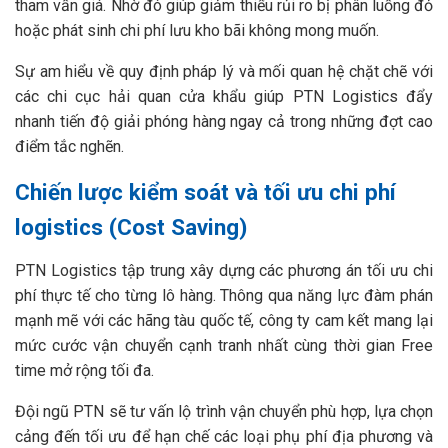
tham vấn giá. Nhờ đó giúp giảm thiểu rủi ro bị phân luồng đỏ
hoặc phát sinh chi phí lưu kho bãi không mong muốn.
Sự am hiểu về quy định pháp lý và mối quan hệ chặt chẽ với
các chi cục hải quan cửa khẩu giúp PTN Logistics đẩy
nhanh tiến độ giải phóng hàng ngay cả trong những đợt cao
điểm tắc nghẽn.
Chiến lược kiểm soát và tối ưu chi phí
logistics (Cost Saving)
PTN Logistics tập trung xây dựng các phương án tối ưu chi
phí thực tế cho từng lô hàng. Thông qua năng lực đàm phán
mạnh mẽ với các hãng tàu quốc tế, công ty cam kết mang lại
mức cước vận chuyển cạnh tranh nhất cùng thời gian Free
time mở rộng tối đa.
Đội ngũ PTN sẽ tư vấn lộ trình vận chuyển phù hợp, lựa chọn
cảng đến tối ưu để hạn chế các loại phụ phí địa phương và