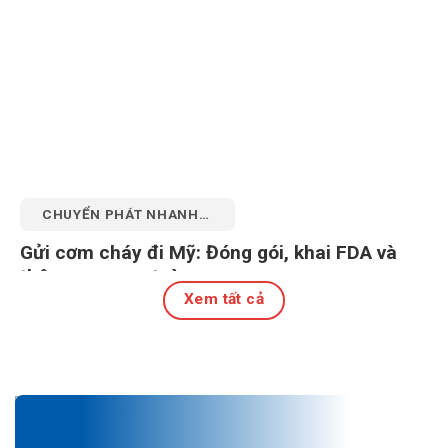
CHUYỂN PHÁT NHANH
QUỐC TẾ
Gửi cơm cháy đi Mỹ: Đóng gói, khai FDA và
thông quan an toàn
Xem tất cả
27 Tháng 7, 2026