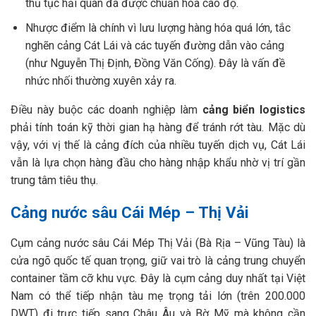
thủ tục hải quan đã được chuẩn hóa cao độ.
Nhược điểm là chính vì lưu lượng hàng hóa quá lớn, tắc
nghẽn cảng Cát Lái và các tuyến đường dẫn vào cảng
(như Nguyễn Thị Định, Đồng Văn Cống). Đây là vấn đề
nhức nhối thường xuyên xảy ra.
Điều này buộc các doanh nghiệp làm
cảng biển logistics
phải tính toán kỹ thời gian hạ hàng để tránh rớt tàu. Mặc dù
vậy, với vị thế là cảng đích của nhiều tuyến dịch vụ, Cát Lái
vẫn là lựa chọn hàng đầu cho hàng nhập khẩu nhờ vị trí gần
trung tâm tiêu thụ.
Cảng nước sâu Cái Mép – Thị Vải
Cụm cảng nước sâu Cái Mép Thị Vải (Bà Rịa – Vũng Tàu) là
cửa ngõ quốc tế quan trọng, giữ vai trò là cảng trung chuyển
container tầm cỡ khu vực. Đây là cụm cảng duy nhất tại Việt
Nam có thể tiếp nhận tàu mẹ trọng tải lớn (trên 200.000
DWT) đi trực tiếp sang Châu Âu và Bờ Mỹ mà không cần