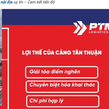
nội địa
uy tín – Cam kết tiến độ