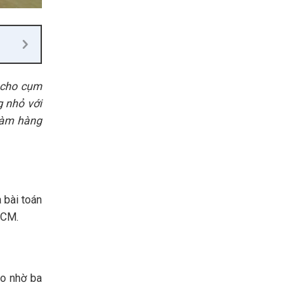
 cho cụm
g nhỏ với
 làm hàng
 bài toán
HCM.
o nhờ ba