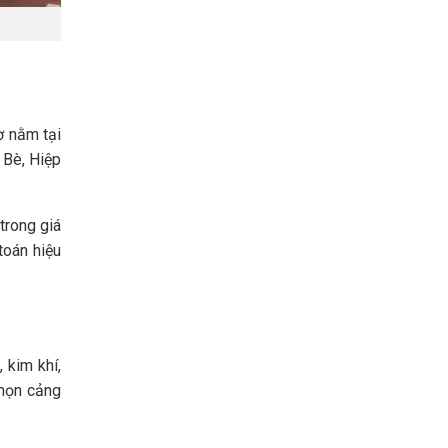
ờ nằm tại
 Bè, Hiệp
trong giá
toán hiệu
 kim khí,
chọn cảng