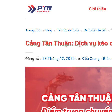
Bỏ
Giới thiệu
qua
nội
dung
Trang chủ
»
Blog
»
Tin tức dịch vụ
»
Dịch vụ vận tải
»
Cảng Tân Thuận: Dịch vụ kéo c
Đăng vào
23 Tháng 12, 2025
bởi
Kiều Giang - Biên