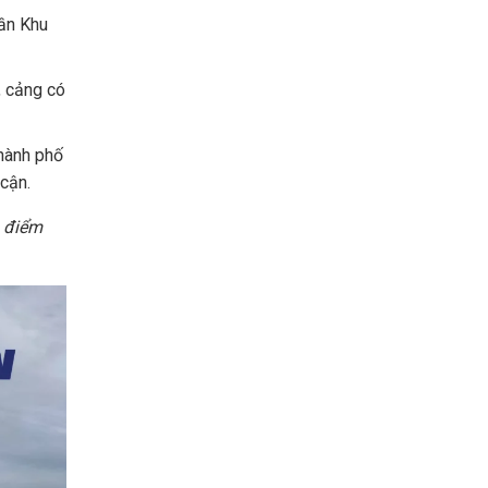
ần Khu
, cảng có
Thành phố
cận.
 điểm