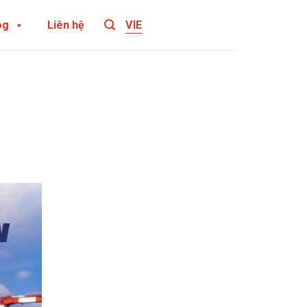
og
Liên hệ
VIE