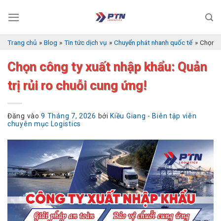
Bỏ
qua
nội
dung
Trang chủ
»
Blog
»
Tin tức dịch vụ
»
Chuyển phát nhanh quốc tế
»
Chọn cô
Chọn công ty xuất nhập khẩu: Quản
trị rủi ro chuỗi cung ứng!
Đăng vào
9 Tháng 7, 2026
bởi
Kiều Giang - Biên tập viên
chuyên mục Logistics