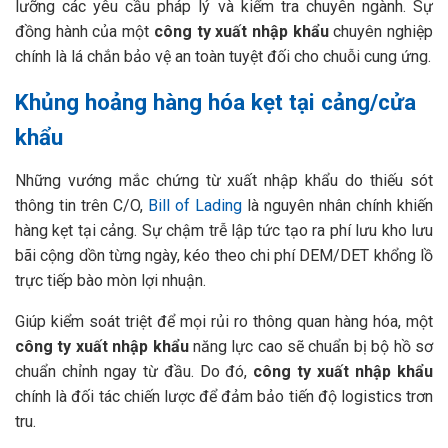
lưỡng các yêu cầu pháp lý và kiểm tra chuyên ngành. Sự
đồng hành của một
công ty xuất nhập khẩu
chuyên nghiệp
chính là lá chắn bảo vệ an toàn tuyệt đối cho chuỗi cung ứng.
Khủng hoảng hàng hóa kẹt tại cảng/cửa
khẩu
Những vướng mắc chứng từ xuất nhập khẩu do thiếu sót
thông tin trên C/O,
Bill of Lading
là nguyên nhân chính khiến
hàng kẹt tại cảng. Sự chậm trễ lập tức tạo ra phí lưu kho lưu
bãi cộng dồn từng ngày, kéo theo chi phí DEM/DET khổng lồ
trực tiếp bào mòn lợi nhuận.
Giúp kiểm soát triệt để mọi rủi ro thông quan hàng hóa, một
công ty xuất nhập khẩu
năng lực cao sẽ chuẩn bị bộ hồ sơ
chuẩn chỉnh ngay từ đầu. Do đó,
công ty xuất nhập khẩu
chính là đối tác chiến lược để đảm bảo tiến độ logistics trơn
tru.