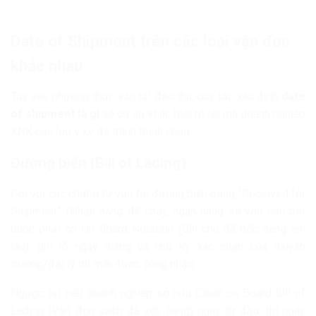
Date of Shipment trên các loại vận đơn
khác nhau
Tùy vào phương thức vận tải đặc thù, quy tắc xác định
date
of shipment là gì
sẽ có sự khác biệt rõ rệt mà doanh nghiệp
XNK cần lưu ý kỹ để tránh tranh chấp:
Đường biển (Bill of Lading)
Đối với các chứng từ vận tải đường biển dạng “Received for
Shipment” (Nhận hàng để chở), ngân hàng sẽ yêu cầu bắt
buộc phải có On Board Notation (Ghi chú đã bốc hàng lên
tàu), ghi rõ ngày tháng và chữ ký xác nhận của thuyền
trưởng/đại lý thì mới được công nhận.
Ngược lại, nếu doanh nghiệp sở hữu Clean on Board Bill of
Lading (Vận đơn sạch đã xếp hàng) ngay từ đầu, thì ngày