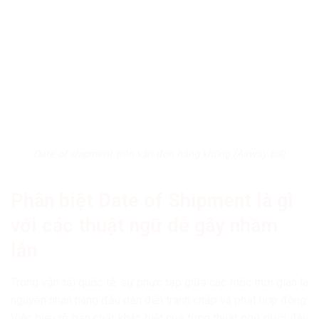
Date of shipment trên vận đơn hàng không (Airway bill)
Phân biệt Date of Shipment là gì
với các thuật ngữ dễ gây nhầm
lẫn
Trong vận tải quốc tế, sự phức tạp giữa các mốc thời gian là
nguyên nhân hàng đầu dẫn đến tranh chấp và phạt hợp đồng.
Việc hiểu rõ bản chất khác biệt của từng thuật ngữ dưới đây