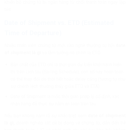
khiến bộ chứng từ bị ngân hàng từ chối thanh toán ngay lập
tức.
Date of Shipment vs. ETD (Estimated
Time of Departure)
Nhiều nhân viên chứng từ mới vào nghề thường tự hỏi
date
of shipment là gì
và lầm tưởng nó chính là ETD.
Bản chất của ETD chỉ là thời gian dự kiến khởi hành hiển
thị trên Lịch tàu (Sailing Schedule), con số này hoàn toàn
có thể thay đổi do thời tiết hoặc delay cảng (tương tự như
sự chênh lệch thường thấy giữa ETD và ETA).
Date of Shipment là mốc thời gian pháp lý cố định, xác
nhận hàng đã thực sự nằm an toàn trên tàu.
Nếu bạn không nắm rõ sự khác biệt xem
date of shipment
là gì,
doanh nghiệp rất dễ bị động về chứng từ, dẫn đến trễ