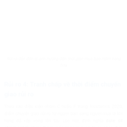
Rủi ro dẫn đến là ảnh hưởng đến thời gian mua bảo hiểm hàng
hóa
Rủi ro 4: Tranh chấp về thời điểm chuyển
giao rủi ro
Theo các điều kiện nhóm C hoặc F trong Incoterms 2020,
điểm chuyển giao rủi ro từ người bán sang người mua là khi
hàng đã xếp xong lên tàu. Lúc này, định nghĩa
date of