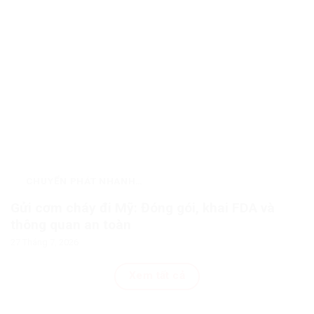
CHUYỂN PHÁT NHANH
QUỐC TẾ
Gửi cơm cháy đi Mỹ: Đóng gói, khai FDA và
thông quan an toàn
27 Tháng 7, 2026
Xem tất cả