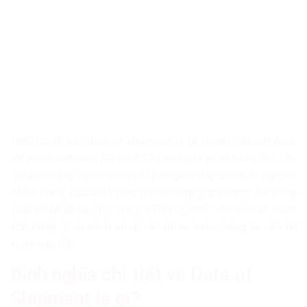
Hiểu chính xác
date of shipment là gì
là yêu cầu bắt buộc
để phân biệt rạch ròi với ETD hay ngày phát hành B/L. Sự
“nhập nhằng” giữa các mốc thời gian này chính là nguyên
nhân hàng đầu dẫn đến tranh chấp giao hàng trễ trong
xuất nhập khẩu. Hãy cùng
PTN Logistics
đi sâu vào phân
tích pháp lý và cách xử lý các rủi ro trên chứng từ vận tải
ngay sau đây.
Định nghĩa chi tiết về Date of
Shipment là gì?