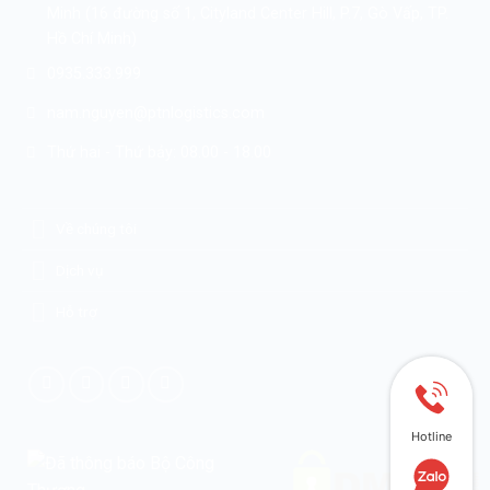
Minh (16 đường số 1, Cityland Center Hill, P.7, Gò Vấp, TP.
Hồ Chí Minh)
0935.333.999
nam.nguyen@ptnlogistics.com
Thứ hai - Thứ bảy: 08.00 - 18.00
Về chúng tôi
Dịch vụ
Hỗ trợ
Hotline