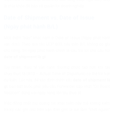
là chìa khóa để bảo vệ quyền lợi doanh nghiệp.
Date of Shipment vs. Date of Issue
(Ngày phát hành B/L)
Một điểm “bẫy” khác nằm ở Date of Issue (Ngày phát hành
vận đơn). Theo quy tắc UCP 600, nếu trên B/L không có ghi
chú riêng, thì ngày phát hành chính là câu trả lời cho câu hỏi
date of shipment là gì
.
Tuy nhiên, thực tế vận hành thường phức tạp hơn khi tàu
chạy thực tế (ATD – Actual Time of Departure) có thể trễ hơn
dự kiến. Lúc này, để xác định chính xác
date of shipment là
gì
, bạn bắt buộc phải yêu cầu Forwarder cập nhật “On Board
Notation” đúng với ngày hàng lên tàu thực tế.
Việc đồng nhất mù quáng hai khái niệm này mà không kiểm
tra kỹ các ghi chú trên vận đơn gốc là sai lầm “chết người”