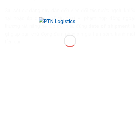
Sai sót sơ đẳng này dẫn đến việc đối tác nước ngoài khiếu
nại hoặc áp dụng chế tài phạt vi phạm hợp đồng ngoại
thương rất nặng nề. Do đó, hiểu đúng
date of shipment là
gì
giúp bạn chủ động đàm phán xin gia hạn sớm, tránh mất
tiền oan.