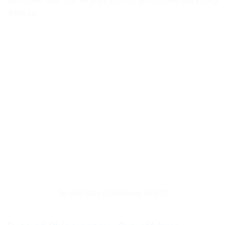
hạn thanh toán L/C và phát sinh chi phí lưu kho bãi không
đáng có.
So sánh date of shipment với ETD