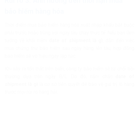
Rủi ro 3: Ảnh hưởng đến thời hạn mua
bảo hiểm hàng hóa
Thời điểm mua bảo hiểm hàng hóa xuất nhập khẩu bắt buộc
phải trước hoặc trùng với ngày tàu chạy thực tế. Nếu bạn lầm
tưởng về khái niệm
date of shipment là gì
, dẫn đến việc
mua chứng thư bảo hiểm sau ngày hàng lên tàu, hợp đồng
bảo hiểm sẽ vô hiệu ngay lập tức.
Khi xảy ra tổn thất trên biển, công ty bảo hiểm sẽ từ chối bồi
thường dựa trên ngày B/L. Do đó, nắm chắc
date of
shipment là gì
là cơ sở tiên quyết để bảo vệ giá trị lô hàng
trước mọi rủi ro hàng hải.