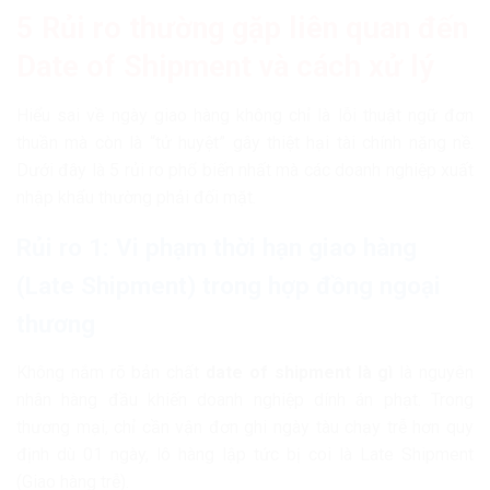
5 Rủi ro thường gặp liên quan đến
Date of Shipment và cách xử lý
Hiểu sai về ngày giao hàng không chỉ là lỗi thuật ngữ đơn
thuần mà còn là “tử huyệt” gây thiệt hại tài chính nặng nề.
Dưới đây là 5 rủi ro phổ biến nhất mà các doanh nghiệp xuất
nhập khẩu thường phải đối mặt.
Rủi ro 1: Vi phạm thời hạn giao hàng
(Late Shipment) trong hợp đồng ngoại
thương
Không nắm rõ bản chất
date of shipment là gì
là nguyên
nhân hàng đầu khiến doanh nghiệp dính án phạt. Trong
thương mại, chỉ cần vận đơn ghi ngày tàu chạy trễ hơn quy
định dù 01 ngày, lô hàng lập tức bị coi là Late Shipment
(Giao hàng trễ).