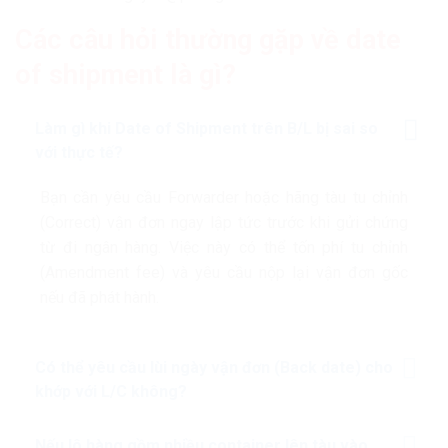
Các câu hỏi thường gặp về date
of shipment là gì?
Làm gì khi Date of Shipment trên B/L bị sai so
với thực tế?
Bạn cần yêu cầu Forwarder hoặc hãng tàu tu chỉnh
(Correct) vận đơn ngay lập tức trước khi gửi chứng
từ đi ngân hàng. Việc này có thể tốn phí tu chỉnh
(Amendment fee) và yêu cầu nộp lại vận đơn gốc
nếu đã phát hành.
Có thể yêu cầu lùi ngày vận đơn (Back date) cho
khớp với L/C không?
Nếu lô hàng gồm nhiều container lên tàu vào