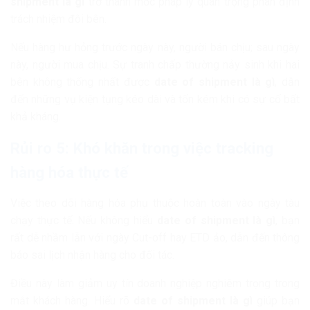
shipment là gì
trở thành mốc pháp lý quan trọng phân định
trách nhiệm đôi bên.
Nếu hàng hư hỏng trước ngày này, người bán chịu; sau ngày
này, người mua chịu. Sự tranh chấp thường nảy sinh khi hai
bên không thống nhất được
date of shipment là gì
, dẫn
đến những vụ kiện tụng kéo dài và tốn kém khi có sự cố bất
khả kháng.
Rủi ro 5: Khó khăn trong việc tracking
hàng hóa thực tế
Việc theo dõi hàng hóa phụ thuộc hoàn toàn vào ngày tàu
chạy thực tế. Nếu không hiểu
date of shipment là gì
, bạn
rất dễ nhầm lẫn với ngày Cut-off hay ETD ảo, dẫn đến thông
báo sai lịch nhận hàng cho đối tác.
Điều này làm giảm uy tín doanh nghiệp nghiêm trọng trong
mắt khách hàng. Hiểu rõ
date of shipment là gì
giúp bạn