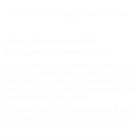
Rủi ro sẽ vi phạm thời hạn giao hàng trong hợp đồng ngoại
thương
Rủi ro 2: Bị ngân hàng bắt lỗi
(Discrepancy) khi thanh toán L/C
Trong thanh toán quốc tế L/C, ngân hàng soi rất kỹ tính pháp
lý của thời gian giao hàng. Nhiều bộ chứng từ bị báo lỗi bất
hợp lệ chứng từ chỉ vì ngày trên B/L không khớp quy định.
Theo Quy tắc UCP 600, ngày xếp hàng lên tàu phải nằm
trong thời hạn hiệu lực của thư tín dụng.
Nếu không biết cách kiểm tra
date of shipment là gì
trên
vận đơn gốc để đối chiếu, bạn sẽ bị từ chối thanh toán. Việc
xác định sai thực sự là rủi ro tài chính lớn nhất cần tránh.