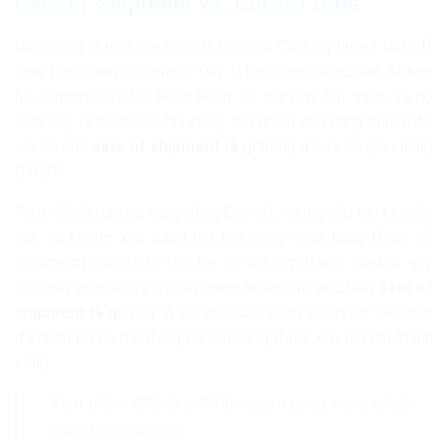
Date of Shipment vs. Cut-off time
Cuối cùng là mối liên hệ mật thiết với Closing time / Cut-off
time (Thời gian cắt máng). Đây là hạn chót (Deadline) để bạn
hạ container về bãi hoặc hoàn tất thanh lý hải quan, và nó
luôn xảy ra trước khi tàu chạy. Rất nhiều chủ hàng thắc mắc
vai trò của
date of shipment là gì
trong điều kiện giao hàng
CY/CY.
Thực tế, dù bạn hạ hàng đúng Cut-off, nhưng nếu tàu bị hoãn
lịch và không xếp hàng lên kịp, ngày giao hàng (Date of
Shipment) vẫn sẽ bị tính trễ so với hợp đồng. Hiểu rõ quy
trình này giúp bạn thấy tầm quan trọng của việc hiểu
date of
shipment là gì
: Đây là kết quả cuối cùng xác nhận việc bạn
đã hoàn tất hạ bãi đúng hạn và hàng được xếp lên tàu thành
công.
Xem thêm:
ETD là gì
? Tầm quan trọng trong chuỗi
cung ứng logistics!