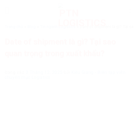
Bỏ
qua
nội
dung
Trang chủ
»
Blog
»
Tin ngành Logistics
»
Date of shipment là gì? Tại sao
Date of shipment là gì? Tại sao
quan trọng trong xuất khẩu?
Đăng vào
3 Tháng 12, 2025
bởi
Kiều Giang - Biên tập viên
chuyên mục Logistics