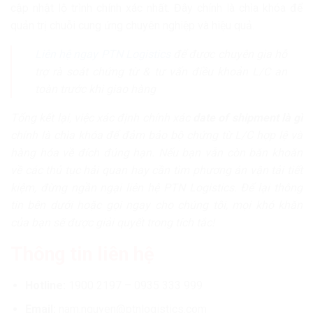
cập nhật lộ trình chính xác nhất. Đây chính là chìa khóa để
quản trị chuỗi cung ứng chuyên nghiệp và hiệu quả.
Liên hệ ngay PTN Logistics
để được chuyên gia hỗ
trợ rà soát chứng từ & tư vấn điều khoản L/C an
toàn trước khi giao hàng
Tổng kết lại, việc xác định chính xác
date of shipment là gì
chính là chìa khóa để đảm bảo bộ chứng từ L/C hợp lệ và
hàng hóa về đích đúng hạn. Nếu bạn vẫn còn băn khoăn
về các thủ tục hải quan hay cần tìm phương án vận tải tiết
kiệm, đừng ngần ngại liên hệ PTN Logistics. Để lại thông
tin bên dưới hoặc gọi ngay cho chúng tôi, mọi khó khăn
của bạn sẽ được giải quyết trong tích tắc!
Thông tin liên hệ
Hotline:
1900 2197 – 0935 333 999
Email:
nam.nguyen@ptnlogistics.com