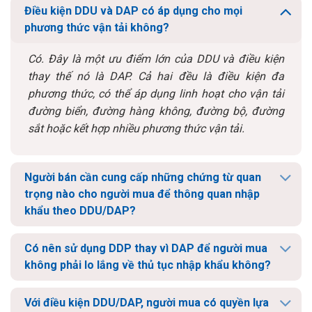
Điều kiện DDU và DAP có áp dụng cho mọi
phương thức vận tải không?
Có. Đây là một ưu điểm lớn của DDU và điều kiện
thay thế nó là DAP. Cả hai đều là điều kiện đa
phương thức, có thể áp dụng linh hoạt cho vận tải
đường biển, đường hàng không, đường bộ, đường
sắt hoặc kết hợp nhiều phương thức vận tải.
Người bán cần cung cấp những chứng từ quan
trọng nào cho người mua để thông quan nhập
khẩu theo DDU/DAP?
Có nên sử dụng DDP thay vì DAP để người mua
không phải lo lắng về thủ tục nhập khẩu không?
Với điều kiện DDU/DAP, người mua có quyền lựa