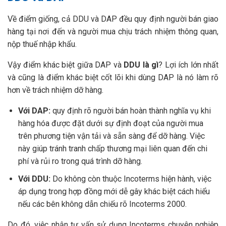
Về điểm giống, cả DDU và DAP đều quy định người bán giao
hàng tại nơi đến và người mua chịu trách nhiệm thông quan,
nộp thuế nhập khẩu.
Vậy điểm khác biệt giữa DAP và
DDU là gì
? Lợi ích lớn nhất
và cũng là điểm khác biệt cốt lõi khi dùng DAP là nó làm rõ
hơn về trách nhiệm dỡ hàng.
Với DAP:
quy định rõ người bán hoàn thành nghĩa vụ khi
hàng hóa được đặt dưới sự định đoạt của người mua
trên phương tiện vận tải và sẵn sàng để dỡ hàng. Việc
này giúp tránh tranh chấp thương mại liên quan đến chi
phí và rủi ro trong quá trình dỡ hàng.
Với DDU:
Do không còn thuộc Incoterms hiện hành, việc
áp dụng trong hợp đồng mới dễ gây khác biệt cách hiểu
nếu các bên không dẫn chiếu rõ Incoterms 2000.
Do đó, việc nhận tư vấn sử dụng Incoterms chuyên nghiệp