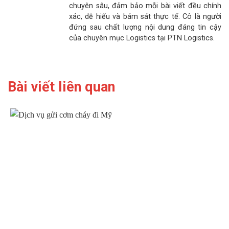
chuyên sâu, đảm bảo mỗi bài viết đều chính
xác, dễ hiểu và bám sát thực tế. Cô là người
đứng sau chất lượng nội dung đáng tin cậy
của chuyên mục Logistics tại PTN Logistics.
Bài viết liên quan