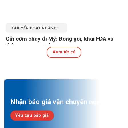
CHUYỂN PHÁT NHANH
QUỐC TẾ
Gửi cơm cháy đi Mỹ: Đóng gói, khai FDA và
thông quan an toàn
Xem tất cả
27 Tháng 7, 2026
Nhận báo giá vận chuyển ngay!
Yêu cầu báo giá