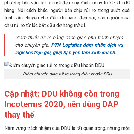
phương tiện vận tải tại nơi đến quy định, ngay trước khi dỡ
hàng. Nói cách khác, người bán chịu rủi ro trong suốt quá
trình vận chuyển cho đến khi hàng đến nơi, còn người mua
chịu rủi ro từ lúc bắt đầu dỡ hàng trở đi.
Giảm thiểu rủi ro bằng cách giao phó trách nhiệm
cho chuyên gia.
PTN Logistics đảm nhận dịch vụ
logistics trọn gói, giúp bạn yên tâm kinh doanh.
Điểm chuyển giao rủi ro trong điều khoản DDU
Cập nhật: DDU không còn trong
Incoterms 2020, nên dùng DAP
thay thế
Nắm vững trách nhiệm của DDU là rất quan trọng, nhưng một