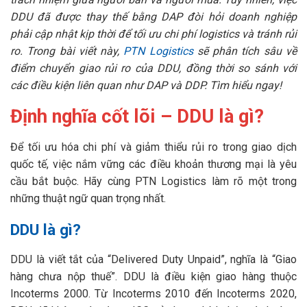
DDU đã được thay thế bằng DAP đòi hỏi doanh nghiệp
phải cập nhật kịp thời để tối ưu chi phí logistics và tránh rủi
ro. Trong bài viết này,
PTN Logistics
sẽ phân tích sâu về
điểm chuyển giao rủi ro của DDU, đồng thời so sánh với
các điều kiện liên quan như DAP và DDP. Tìm hiểu ngay!
Định nghĩa cốt lõi – DDU là gì?
Để tối ưu hóa chi phí và giảm thiểu rủi ro trong giao dịch
quốc tế, việc nắm vững các điều khoản thương mại là yêu
cầu bắt buộc. Hãy cùng PTN Logistics làm rõ một trong
những thuật ngữ quan trọng nhất.
DDU là gì?
DDU là viết tắt của “Delivered Duty Unpaid”, nghĩa là “Giao
hàng chưa nộp thuế”. DDU là điều kiện giao hàng thuộc
Incoterms 2000. Từ Incoterms 2010 đến Incoterms 2020,