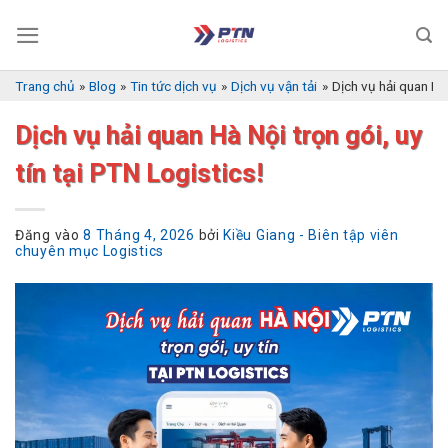
Bỏ
qua
nội
dung
Trang chủ
»
Blog
»
Tin tức dịch vụ
»
Dịch vụ vận tải
»
Dịch vụ hải quan Hà 
Dịch vụ hải quan Hà Nội trọn gói, uy
tín tại PTN Logistics!
Đăng vào
8 Tháng 4, 2026
bởi
Kiều Giang - Biên tập viên
chuyên mục Logistics