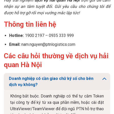
Hãy trải nghiệm
dịch vụ hải quan Hà Nội
trọn gói để cảm
nhận sự an tâm tuyệt đối. Gửi yêu cầu cho chúng tôi để
được hỗ trợ gỡ rối mọi vướng mắc lập tức!
Thông tin liên hệ
Hotline:
1900 2197 – 0935 333 999
Email:
nam.nguyen@ptnlogistics.com
Các câu hỏi thường về dịch vụ hải
quan Hà Nội
Doanh nghiệp có cần giao chữ ký số cho bên
dịch vụ không?
Không bắt buộc. Doanh nghiệp có thể tự cắm Token
tại công ty để ký từ xa qua phần mềm, hoặc cài đặt
UltraViewer/TeamViewer để đội ngũ PTN hỗ trợ thao