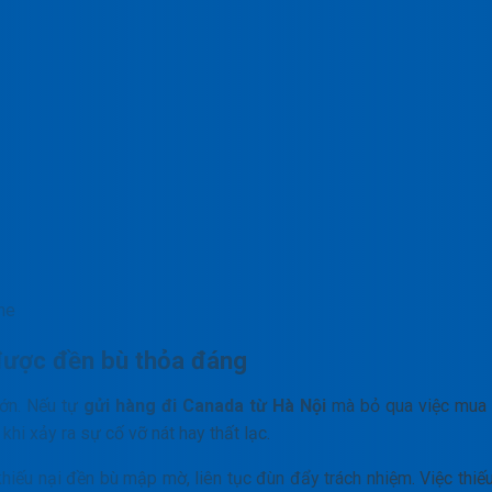
he
được đền bù thỏa đáng
lớn. Nếu tự
gửi hàng đi Canada từ Hà Nội
mà bỏ qua việc mua
khi xảy ra sự cố vỡ nát hay thất lạc.
 khiếu nại đền bù mập mờ, liên tục đùn đẩy trách nhiệm. Việc thiế