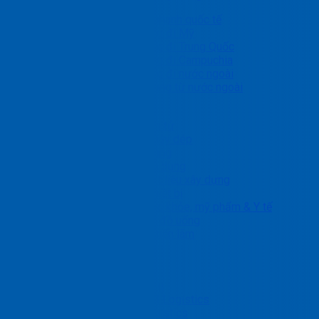
Chuyển phát nhanh quốc tế
Gửi hàng đi Mỹ
Gửi hàng đi Trung Quốc
Gửi hàng đi Campuchia
Gửi hàng đi nước ngoài
Nhận hàng từ nước ngoài
Giải pháp ngành
Linh kiện, điện tử
May mặc & giày dép
Ô tô và phụ tùng
Nội thất & gia dụng
Kim loại & Vật liệu xây dựng
Máy móc & thiết bị
Chăm sóc sức khỏe, mỹ phẩm & Y tế
Thực phẩm & đồ uống
Hàng dự án, triển lãm
Nhận báo giá
Blog
Tin tức dịch vụ
Bảng Tin PTN Logistics
Tin ngành Logistics