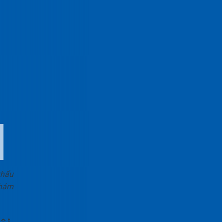
khẩu
hám