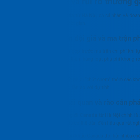
Những khó khăn và rủi ro thường g
Khi tự túc
gửi hàng đi Canada từ Hà Nội
, cả cá nhân và doa
nặng nề về mặt tài chính và thời gian.
Cước phí vận chuyển đội giá và ma trận ph
Nhiều khách hàng bị choáng ngợp trước ma trận chi phí khi t
khá rẻ nhưng thực tế lại gánh thêm hàng loạt phụ phí không 
theo thị trường.
Nếu thiếu kinh nghiệm, bạn rất dễ bị “chặt chém” thêm các k
tổng chi phí đội lên gấp nhiều lần so với dự tính.
Ám ảnh về thủ tục hải quan và rào cản phá
Rào cản lớn nhất khi
gửi hàng đi Canada từ Hà Nội
chính là
trên tờ khai hải quan xuất khẩu có thể dẫn đến hậu quả rất ng
Hơn nữa, thủ tục hải quan nhập khẩu Canada đòi hỏi nhiều c