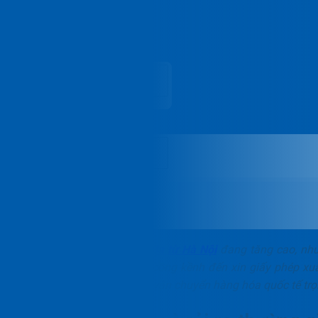
Liên hệ
Vie
Mục lục
Nhu cầu
gửi hàng đi Canada từ Hà Nội
đang tăng cao, như
chuẩn. Từ việc xử lý hàng cồng kềnh đến xin giấy phép x
phá chi tiết các gói dịch vụ vận chuyển hàng hóa quốc tế trọ