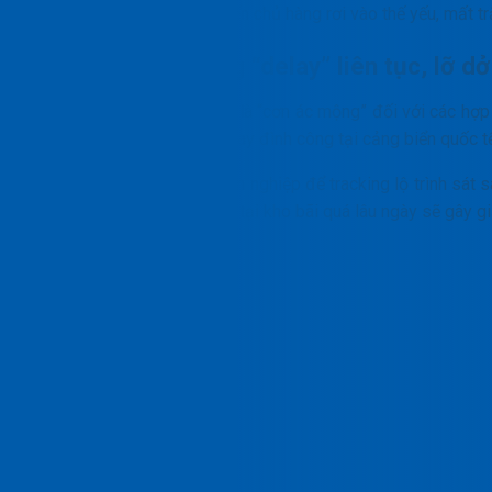
hiểu luật vận tải quốc tế khiến chủ hàng rơi vào thế yếu, mất t
Thời gian giao hàng “delay” liên tục, lỡ d
Sự chậm trễ trong logistics là “cơn ác mộng” đối với các hợ
thiếu tải trọng hàng không, hay đình công tại cảng biển quốc 
Nếu không có đối tác chuyên nghiệp để tracking lộ trình sát s
đợi mỏi mòn. Lô hàng bị kẹt tại kho bãi quá lâu ngày sẽ gây g