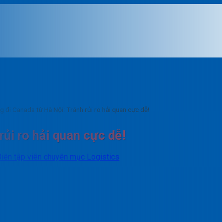
g đi Canada từ Hà Nội: Tránh rủi ro hải quan cực dễ!
rủi ro hải quan cực dễ!
Biên tập viên chuyên mục Logistics