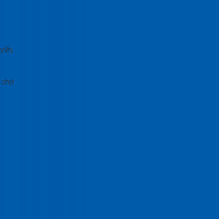
yến,
 chờ