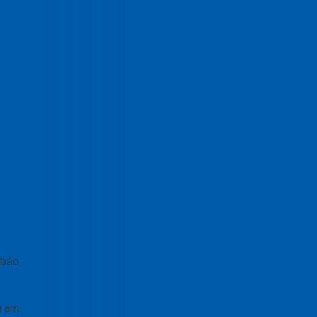
 bảo
u am