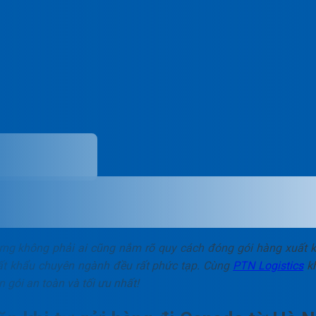
ng không phải ai cũng nắm rõ quy cách đóng gói hàng xuất 
uất khẩu chuyên ngành đều rất phức tạp. Cùng
PTN Logistics
k
n gói an toàn và tối ưu nhất!