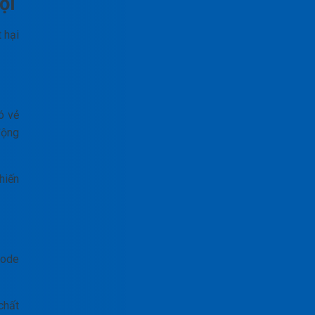
ội
 hại
ó vẻ
động
hiến
code
chất