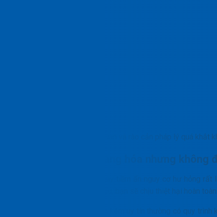
Ám ẩn về thủ tục hải quan và rào cản pháp lý quá khắt k
Hư hỏng, thất lạc hàng hóa nhưng không 
Quãng đường vận tải dài ngày tiềm ẩn nguy cơ hư hỏng rất 
hiểm hàng hóa xuất nhập khẩu, bạn sẽ chịu thiệt hại hoàn toàn 
Tệ hơn, các đơn vị trung gian kém uy tín thường có quy trình