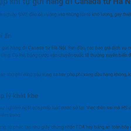
ặp khi tự gửi hàng đi Canada từ Hà N
nh nghiệp SME đều dễ vướng vào những rủi ro khó lường, gây thiệt
í ẩn
ự
gửi hàng đi Canada từ Hà Nội
. Ban đầu, các báo giá dịch vụ c
rõ ràng. Cụ thể, bảng cước vận chuyển quốc tế thường xuyên biến 
hoản như phí vùng sâu vùng xa hay phụ phí xăng dầu hàng không, k
p lý khắt khe
 sự nghiêm ngặt của pháp luật nước sở tại. Việc điền sai mã HS 
hiêm trọng.
hứng từ phức tạp như giấy chứng nhận FDA hay bảng an toàn hóa 