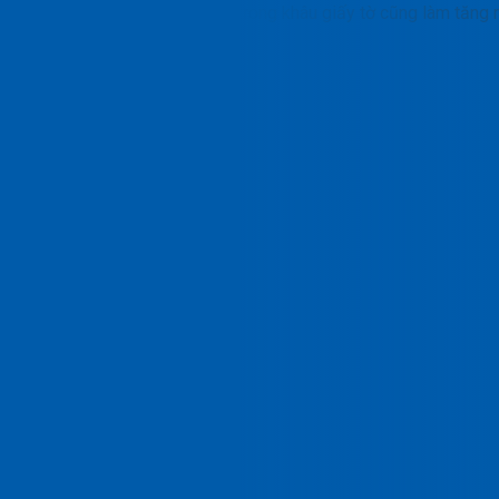
MSDS. Chỉ một sai sót nhỏ trong khâu giấy tờ cũng làm tăng rủi