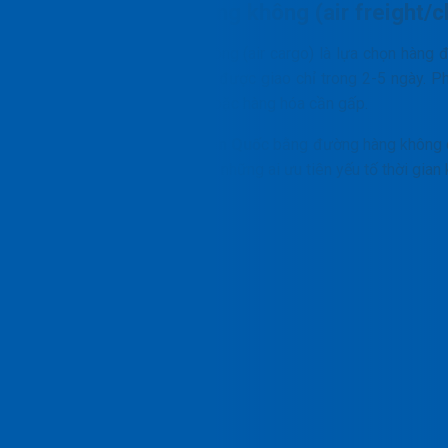
Gửi bằng đường hàng không (air freight/c
Vận chuyển đường hàng không (air cargo) là lựa chọn hàng đ
tốc đi Hàn, hàng hóa có thể được giao chỉ trong 2-5 ngày. P
liệu quan trọng, hàng mẫu, hoặc hàng hóa cần gấp.
Dù cước phí
gửi hàng đi Hàn Quố
c bằng đường hàng không ca
Đây là lựa chọn phù hợp cho những ai ưu tiên yếu tố thời gian