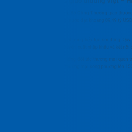
Nhu cầu xuất khẩu & giao thương Việt – H
Theo
Cục Hải quan Việt Nam, Bộ Công Thương
giao thương
kim ngạch xuất nhập khẩu hai nước đạt khoảng 89,49 tỷ USD
khẩu 60,54 tỷ USD.
Năm 2026, thương mại song phương tiếp tục sôi động. Quý 
USD, cho thấy nhu cầu vận chuyển, xuất nhập khẩu và kết nối c
Việt Nam hiện là một trong những đối tác thương mại quan 
tới mục tiêu nâng kim ngạch thương mại song phương lên 15