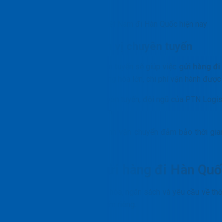
Nhu cầu gửi hàng từ Việt Nam đi Hàn Quốc hiện nay
Lợi ích khi chọn đơn vị chuyên tuyến
Lựa chọn đúng đơn vị chuyên tuyến sẽ giúp việc
gửi hàng đ
quy trình và có sản lượng hàng hóa lớn, chi phí vận hành đượ
Với vai trò là một đơn vị chuyên tuyến, đội ngũ của PTN Logis
hải quan trở nên đơn giản hơn.
Việc gom hàng và có lịch trình vận chuyển đảm bảo thời gi
khác.
Các hình thức gửi hàng đi Hàn Quố
Tùy thuộc vào đặc tính hàng hóa, ngân sách và yêu cầu về th
thức đều có ưu và nhược điểm riêng.