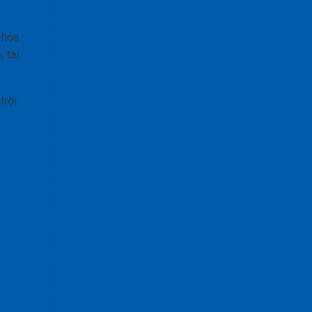
 hỏa
 tài
rội.