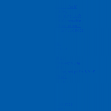
Chuyển phát nhanh quốc tế
Gửi hàng đi Mỹ
Gửi hàng đi Trung Quốc
Gửi hàng đi Campuchia
Gửi hàng đi nước ngoài
Nhận hàng từ nước ngoài
Giải pháp ngành
Linh kiện, điện tử
May mặc & giày dép
Ô tô và phụ tùng
Nội thất & gia dụng
Kim loại & Vật liệu xây dựng
Máy móc & thiết bị
Chăm sóc sức khỏe, mỹ phẩm & Y tế
Thực phẩm & đồ uống
Hàng dự án, triển lãm
Nhận báo giá
Blog
Tin tức dịch vụ
Bảng Tin PTN Logistics
Tin ngành Logistics