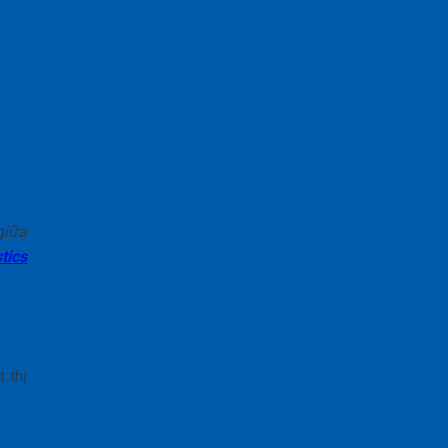
giữa
tics
 thị