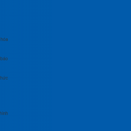
 hóa
 báo
thức
hình