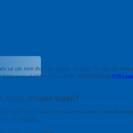
 phí và các hình thức vận chuyển đa dạng. Từ việc lựa chọn 
ờ thông quan và tối ưu hóa cước phí. Khám phá cùng
PTN Logis
àn Quốc chuyên tuyến?
 chốt quyết định sự thành công của mỗi lô hàng. Đặc biệt với một
à ưu tiên hàng đầu.