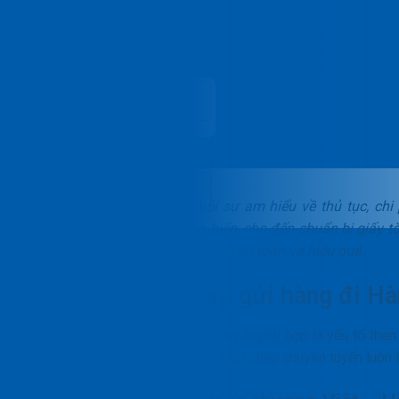
Liên hệ
Vie
Gửi hàng đi Hàn Quốc
đòi hỏi sự am hiểu về thủ tục, chi
đường hàng không và đường biển, cho đến chuẩn bị giấy t
để lô hàng của quý khách đến nơi an toàn và hiệu quả.
Vì sao chọn dịch vụ gửi hàng đi H
Việc lựa chọn một đối tác vận chuyển phù hợp là yếu tố then
trường tiềm năng như Hàn Quốc, giải pháp chuyên tuyến luôn l