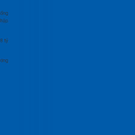
tổng
nhập
8 tỷ
ướng