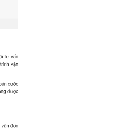
ời tư vấn
trình vận
toán cước
hàng được
i vận đơn