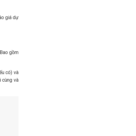
áo giá dự
 Bao gồm
ếu có) và
i cùng và