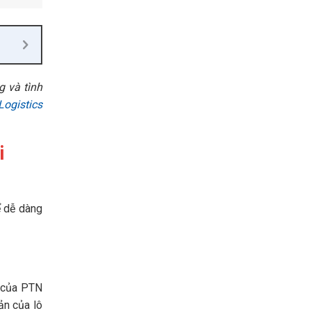
g và tình
Logistics
i
ể dễ dàng
n của PTN
ản của lô