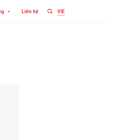
og
Liên hệ
VIE