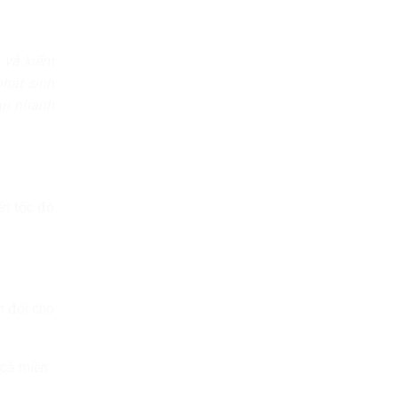
n và kiểm
phát sinh
uan nhanh
ến tốc độ
t đối cho
 cả miền