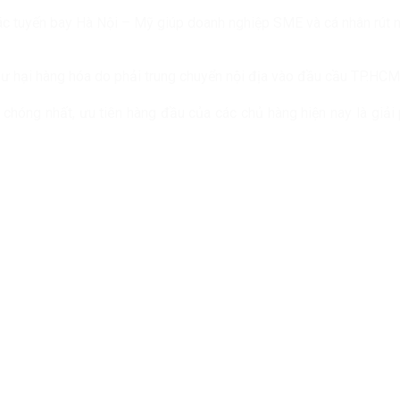
 các tuyến bay Hà Nội – Mỹ giúp doanh nghiệp SME và cá nhân rút 
ư hại hàng hóa do phải trung chuyển nội địa vào đầu cầu TP.HCM
 chóng nhất, ưu tiên hàng đầu của các chủ hàng hiện nay là giả