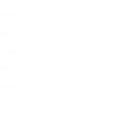
àng không
c sản
ẩm, dược
t may
à thủ tục