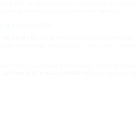
 nghiệp SME lần đầu xuất khẩu xóa bỏ rào cản về thủ tục rườ
 bay Nội Bài thành 4 bước tinh gọn và minh bạch dưới đây.
g gói chuẩn IATA
ừ sân bay Nội Bài
yêu cầu hàng hóa phải tuân thủ nghiêm ngặt
hàng thực phẩm, bạn bắt buộc phải có
Giấy chứng nhận FDA
đăng k
sơ cần kèm theo Bảng chỉ dẫn an toàn hóa chất (MSDS) để xác đị
nh
gửi hàng đi Mỹ từ sân bay Nội Bài
tránh được nguy cơ bị hã