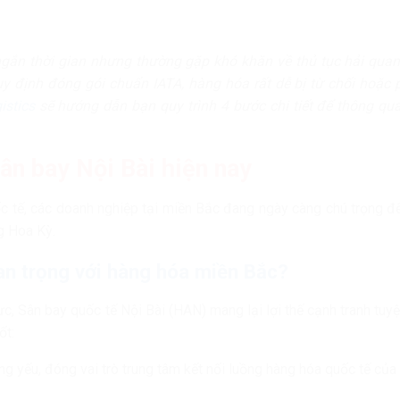
ngắn thời gian nhưng thường gặp khó khăn về thủ tục hải qua
 định đóng gói chuẩn IATA, hàng hóa rất dễ bị từ chối hoặc 
istics
sẽ hướng dẫn bạn quy trình 4 bước chi tiết để thông q
ân bay Nội Bài hiện nay
c tế, các doanh nghiệp tại miền Bắc đang ngày càng chú trọng đ
g Hoa Kỳ.
an trọng với hàng hóa miền Bắc?
ực, Sân bay quốc tế Nội Bài (HAN) mang lại lợi thế cạnh tranh tuyệ
ốt:
g yếu, đóng vai trò trung tâm kết nối luồng hàng hóa quốc tế của