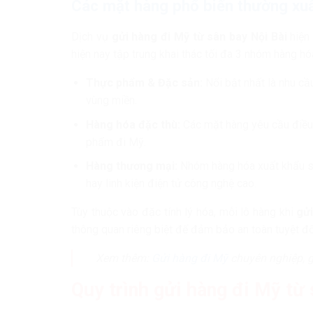
Các mặt hàng phổ biến thường xu
Dịch vụ
gửi hàng đi Mỹ từ sân bay Nội Bài
hiện 
hiện nay tập trung khai thác tối đa 3 nhóm hàng hó
Thực phẩm & Đặc sản:
Nổi bật nhất là nhu c
vùng miền.
Hàng hóa đặc thù:
Các mặt hàng yêu cầu điều
phẩm đi Mỹ.
Hàng thương mại:
Nhóm hàng hóa xuất khẩu s
hay linh kiện điện tử công nghệ cao.
Tùy thuộc vào đặc tính lý hóa, mỗi lô hàng khi
gửi
thông quan riêng biệt để đảm bảo an toàn tuyệt đố
Xem thêm:
Gửi hàng đi Mỹ
chuyên nghiệp, g
Quy trình gửi hàng đi Mỹ từ 