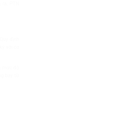
m rà, PTN
 Quy định
ý với cơ
nh mức độ
ng bay từ