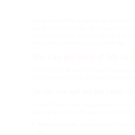
Việc
gửi hàng đi Mỹ từ sân bay Nội Bài
tuy rút 
soát an ninh nghiêm ngặt. Nếu không nắm rõ quy
chi phí xử lý đắt đỏ. Trong bài viết này,
PTN Log
chóng và an toàn nhất tại cửa ngõ miền Bắc.
Nhu cầu gửi hàng đi Mỹ từ s
Trước sự phát triển mạnh mẽ của giao thương quố
và sự an toàn trong chuỗi cung ứng sang thị trườn
Tại sao cửa ngõ Nội Bài (HAN) qu
Giữ vị thế độc tôn trong mạng lưới logistics khu v
doanh nghiệp miền Bắc thông qua 3 yếu tố then ch
Vị thế huyết mạch:
Là cửa ngõ hàng không trọn
Bắc.