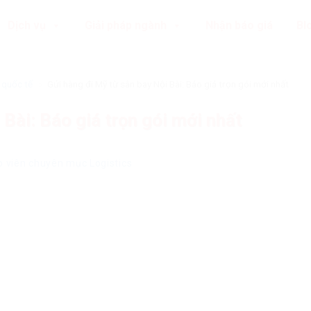
Dịch vụ
Giải pháp ngành
Nhận báo giá
Bl
 quốc tế
»
Gửi hàng đi Mỹ từ sân bay Nội Bài: Báo giá trọn gói mới nhất
 Bài: Báo giá trọn gói mới nhất
ập viên chuyên mục Logistics