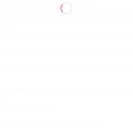
ất đi Mỹ qua đường hàng không
nay đáp ứng linh hoạt nhu cầu thị trường, dịch vụ vận chuyển h
a chủ lực:
ầu gửi thực phẩm khô đi Mỹ bao gồm nông sản sấy và các loại đặ
 kiện bảo quản nghiêm ngặt về nhiệt độ và bao bì như gửi mỹ ph
ang Mỹ phục vụ kinh doanh như mẫu mậu dịch (sample), hàng dệ
 hàng đi Mỹ từ sân bay Nội Bài
sẽ đòi hỏi quy cách đóng gói v
i.
iá tốt cùng PTN Logistics
sân bay Nội Bài chi tiết nhất