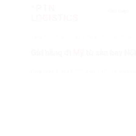
Bỏ
Giới thiệu
qua
nội
dung
Trang chủ
»
Blog
»
Tin tức dịch vụ
»
Chuyển phát nhanh
Gửi hàng đi Mỹ từ sân bay Nội
Đăng vào
4 Tháng 3, 2026
bởi
Kiều Giang - Biên t