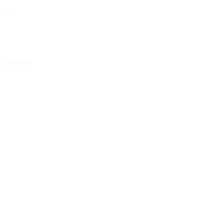
ngắn
.
i pháp
gửi