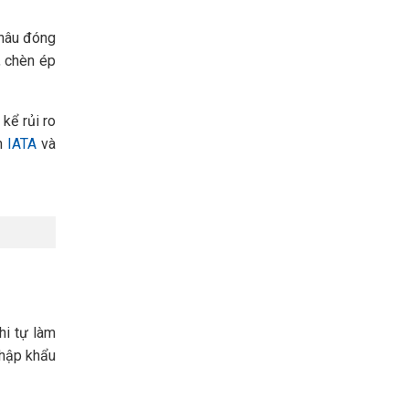
khâu đóng
, chèn ép
kể rủi ro
ẩn
IATA
và
hi tự làm
nhập khẩu