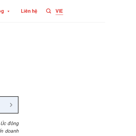
og
Liên hệ
VIE
i Úc đông
ến doanh