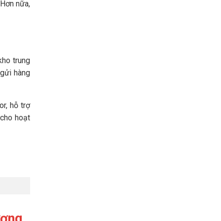
 Hơn nữa,
kho trung
 gửi hàng
r, hỗ trợ
 cho hoạt
ương