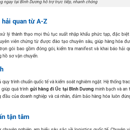
g ngay tại Bình Dương hỗ trợ trực tiếp, nhanh chóng
c hải quan từ A-Z
ử lý thành thạo mọi thủ tục xuất nhập khẩu phức tạp, đặc biệt 
huyên viên chứng từ được đào tạo chuyên sâu, giúp hàng hóa đ
vụ trọn gói bao gồm đóng gói, kiểm tra manifest và khai báo hải 
ng hồ sơ vận chuyển.
ch
 quy trình chuẩn quốc tế và kiểm soát nghiêm ngặt. Hệ thống trac
 giúp quá trình
gửi hàng đi Úc tại Bình Dương
minh bạch và an 
ng đầu của doanh nghiệp và cá nhân, đảm bảo hàng hóa luôn đún
ấn tận tâm
chuyên nghiệp, am hiểu sâu sắc về logistics quốc tế. Chuyên v