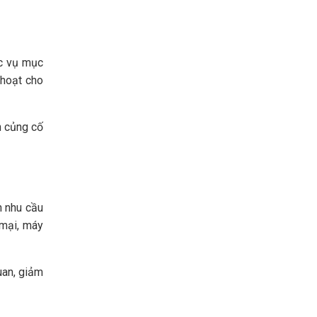
c vụ mục
 hoạt cho
n củng cố
h nhu cầu
 mại, máy
uan, giảm