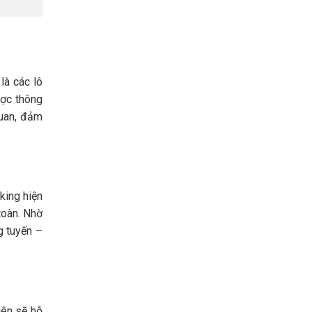
là các lô
ược thông
quan, đảm
king hiện
toàn. Nhờ
g tuyến –
iên sẽ hỗ