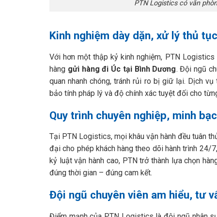
PTN Logistics có văn phòn
Kinh nghiệm dày dặn, xử lý thủ tụ
Với hơn một thập kỷ kinh nghiệm, PTN Logistics x
hàng
gửi hàng đi Úc tại Bình Dương
. Đội ngũ c
quan nhanh chóng, tránh rủi ro bị giữ lại. Dịch 
bảo tính pháp lý và độ chính xác tuyệt đối cho từ
Quy trình chuyên nghiệp, minh bạ
Tại PTN Logistics, mọi khâu vận hành đều tuân thủ
đại cho phép khách hàng theo dõi hành trình 24/7,
kỷ luật vận hành cao, PTN trở thành lựa chọn hà
đúng thời gian – đúng cam kết.
Đội ngũ chuyên viên am hiểu, tư v
Điểm mạnh của PTN Logistics là đội ngũ nhân sự 