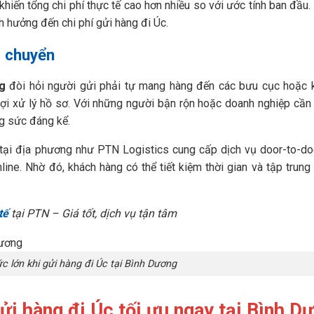
khiến tổng chi phí thực tế cao hơn nhiều so với ước tính ban đầu.
nh hưởng đến chi phí gửi hàng đi Úc.
i chuyển
g
đòi hỏi người gửi phải tự mang hàng đến các bưu cục hoặc 
ờ đợi xử lý hồ sơ. Với những người bận rộn hoặc doanh nghiệp cần
ng sức đáng kể.
 tại địa phương như PTN Logistics cung cấp dịch vụ door-to-doo
nline. Nhờ đó, khách hàng có thể tiết kiệm thời gian và tập trung
tế
tại PTN – Giá tốt, dịch vụ tận tâm
c lớn khi gửi hàng đi Úc tại Bình Dương
ửi hàng đi Úc tối ưu ngay tại Bình D