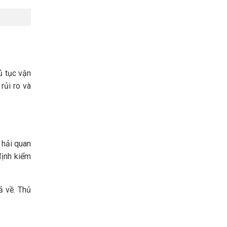
ủ tục vận
 rủi ro và
o hải quan
định kiểm
ả về. Thủ