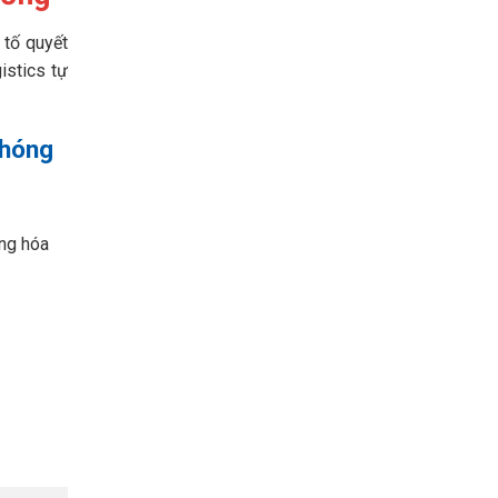
 tố quyết
istics tự
chóng
àng hóa