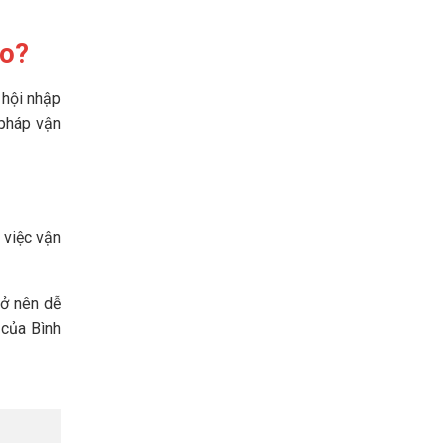
ao?
 hội nhập
 pháp vận
 việc vận
ở nên dễ
 của Bình