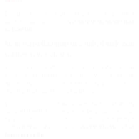
Nam
Dưới đây là các điểm mấu chốt cần xem xét trước khi ra
quyết định cuối cùng về việc
gửi hàng từ Mỹ về Việt Nam
mất bao lâu
.
Kiểm tra rõ thời gian ước tính, điều khoản
với đơn vị vận chuyển
Thời gian dự kiến (ETA – Estimated Time of Arrival) chỉ là
ước tính. Cần hỏi rõ đơn vị vận chuyển về các yếu tố ảnh
hưởng thời gian ship hàng Mỹ có thể xảy ra. Quan trọng hơn
là đọc kỹ điều khoản (Terms & Conditions).
Ví dụ: thời gian miễn phí lưu container/lưu kho (DEM/DET)
tại cảng là bao lâu? Trách nhiệm của đơn vị vận chuyển đến
đâu khi hàng bị trễ? Hiểu rõ điều khoản giúp tránh tranh chấp
và chi phí phát sinh khi câu trả lời
gửi hàng từ Mỹ về Việt
Nam mất bao lâu
.