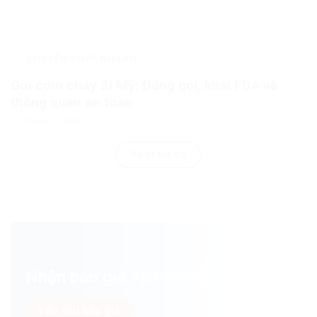
CHUYỂN PHÁT NHANH
QUỐC TẾ
Gửi cơm cháy đi Mỹ: Đóng gói, khai FDA và
thông quan an toàn
27 Tháng 7, 2026
Xem tất cả
Nhận báo giá vận chuyển ngay!
Yêu cầu báo giá