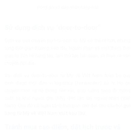
Đóng gói và dán nhãn hàng hóa
Sử dụng dịch vụ “door-to-door”
Dịch vụ vận chuyển port-to-port từ Mỹ có thể rẻ hơn, nhưng
tổng thời gian thường kéo dài. Người nhận sẽ mất thêm thời
gian tự liên hệ hãng tàu, làm thủ tục hải quan, và thuê xe vận
chuyển nội địa.
Với dịch vụ door-to-door từ Mỹ về Việt Nam, toàn bộ quy
trình được một đơn vị logistics (
forwarder
) xử lý. Họ có
chuyên môn và hệ thống liên kết, giúp luồng hàng đi thông
suốt từ kho người gửi (Mỹ) đến tận tay người nhận (Việt
Nam). Qua đó rút ngắn tổng thời gian chờ đợi cho câu hỏi
gửi
hàng từ Mỹ về Việt Nam mất bao lâu
.
Tránh mùa cao điểm, đặt lịch trước và