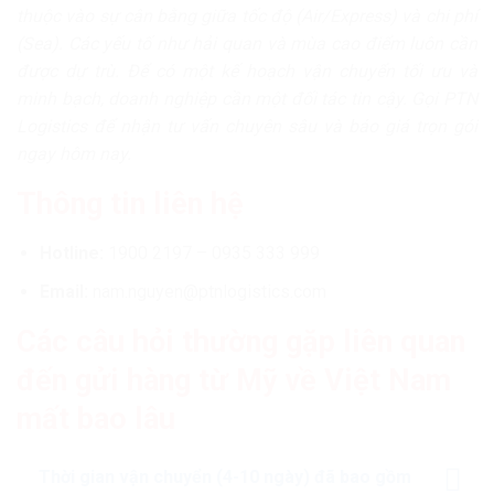
thuộc vào sự cân bằng giữa tốc độ (Air/Express) và chi phí
(Sea). Các yếu tố như hải quan và mùa cao điểm luôn cần
được dự trù. Để có một kế hoạch vận chuyển tối ưu và
minh bạch, doanh nghiệp cần một đối tác tin cậy. Gọi PTN
Logistics để nhận tư vấn chuyên sâu và báo giá trọn gói
ngay hôm nay.
Thông tin liên hệ
Hotline:
1900 2197 – 0935 333 999
Email:
nam.nguyen@ptnlogistics.com
Các câu hỏi thường gặp liên quan
đến
gửi hàng từ Mỹ về Việt Nam
mất bao lâu
Thời gian vận chuyển (4-10 ngày) đã bao gồm