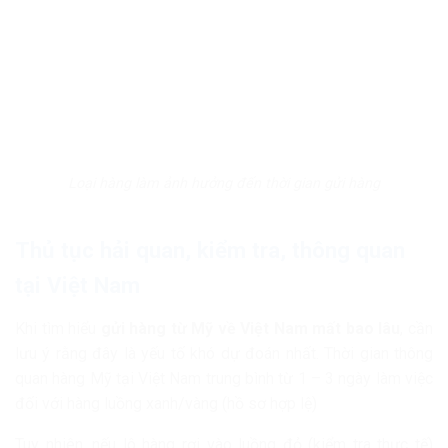
Loại hàng làm ảnh hưởng đến thời gian gửi hàng
Thủ tục hải quan, kiểm tra, thông quan
tại Việt Nam
Khi tìm hiểu
gửi hàng từ Mỹ về Việt Nam mất bao lâu
, cần
lưu ý rằng đây là yếu tố khó dự đoán nhất. Thời gian thông
quan hàng Mỹ tại Việt Nam trung bình từ 1 – 3 ngày làm việc
đối với hàng luồng xanh/vàng (hồ sơ hợp lệ)
Tuy nhiên, nếu lô hàng rơi vào luồng đỏ (kiểm tra thực tế)