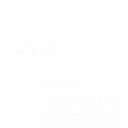
/
Tags:
dịch vụ chuyển phát nhanh quốc tế
gửi hàng từ
Mỹ về Việt Nam mất bao lâu
Chia sẻ
Trà My - Biên tập viên chuyên
mục Logistics
Am hiểu sâu về logistics và chuỗi cung ứng,
Trà My đảm nhiệm vai trò kiểm duyệt với sự tỉ
mỉ và chuẩn xác trong từng chi tiết. Phong
cách làm việc chuyên nghiệp cùng tư duy nội
dung rõ ràng giúp cô góp phần định hình hình
ảnh đáng tin cậy và đẳng cấp cho thương