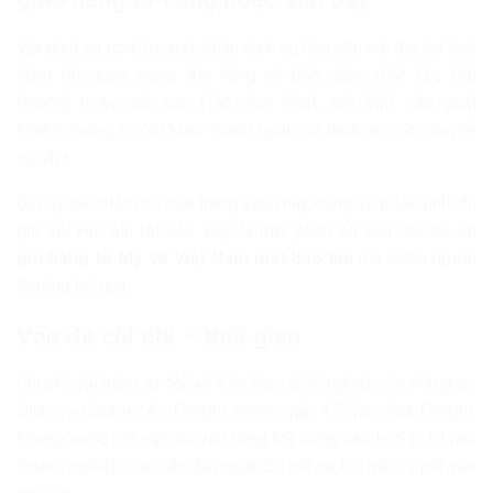
Với dịch vụ port-to-port, khâu dịch vụ hậu cần nội địa tại Việt
Nam rất quan trọng. Khi hàng về đến cảng (Cát Lái, Hải
Phòng) hoặc sân bay (Tân Sơn Nhất, Nội Bài), cần phải
nhanh chóng mở tờ khai, thông quan, và thuê xe vận chuyển
nội địa.
Bất kỳ sự chậm trễ nào trong khâu này cũng sẽ phát sinh chi
phí lưu kho bãi rất cao. Đây là một phần ẩn của câu trả lời
gửi hàng từ Mỹ về Việt Nam mất bao lâu
mà nhiều người
thường bỏ qua.
Vấn đề chi phí – thời gian
Chi phí gửi hàng từ Mỹ về Việt Nam tỷ lệ nghịch với thời gian.
Dịch vụ Courier/Air Freight nhanh gấp 4-5 lần Sea Freight,
nhưng cước phí vận chuyển hàng Mỹ cũng cao hơn 5-10 lần.
Doanh nghiệp cần cân đối giữa chi phí cơ hội và chi phí vận