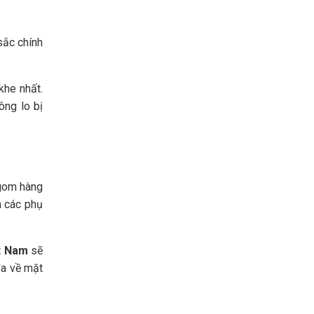
sắc chính
khe nhất.
ông lo bị
 gom hàng
a các phụ
ệt Nam
sẽ
đa về mặt