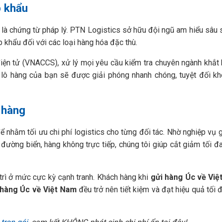
p khẩu
n là chứng từ pháp lý. PTN Logistics sở hữu đội ngũ am hiểu sâu 
 khẩu đối với các loại hàng hóa đặc thù.
điện tử (VNACCS), xử lý mọi yêu cầu kiểm tra chuyên ngành khắt 
, lô hàng của bạn sẽ được giải phóng nhanh chóng, tuyệt đối kh
h hàng
 để nhằm tối ưu chi phí logistics cho từng đối tác. Nhờ nghiệp vụ
 đường biển, hàng không trực tiếp, chúng tôi giúp cắt giảm tối đ
 trì ở mức cực kỳ cạnh tranh. Khách hàng khi
gửi hàng Úc về Vi
 hàng Úc về Việt Nam
đều trở nên tiết kiệm và đạt hiệu quả tối 