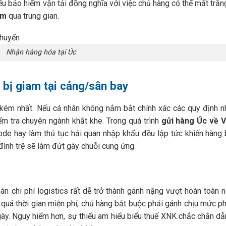
iếu bảo hiểm vận tải đồng nghĩa với việc chủ hàng có thể mất trắn
am
qua trung gian.
Nhận hàng hóa tại Úc
 bị giam tại cảng/sân bay
n kém nhất. Nếu cá nhân không nắm bắt chính xác các quy định 
iểm tra chuyên ngành khắt khe. Trong quá trình
gửi hàng Úc về 
de hay làm thủ tục hải quan nhập khẩu đều lập tức khiến hàng b
đình trệ sẽ làm đứt gãy chuỗi cung ứng.
toán chi phí logistics rất dễ trở thành gánh nặng vượt hoàn toàn 
n quá thời gian miễn phí, chủ hàng bắt buộc phải gánh chịu mức ph
y. Nguy hiểm hơn, sự thiếu am hiểu biểu thuế XNK chắc chắn dẫn