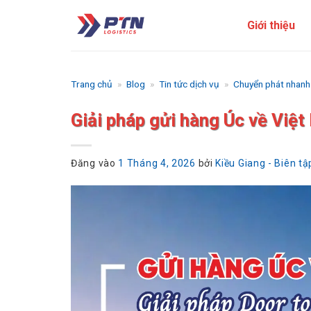
Bỏ
Giới thiệu
qua
nội
dung
Trang chủ
»
Blog
»
Tin tức dịch vụ
»
Chuyển phát nhanh
Giải pháp gửi hàng Úc về Việt
Đăng vào
1 Tháng 4, 2026
bởi
Kiều Giang - Biên t