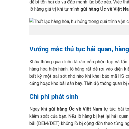
dễ bị tổn hại do va đập mạnh lúc bốc xếp. Việc th
lô hàng giá trị khi tự mình
gửi hàng Úc về Việt N
Vướng mắc thủ tục hải quan, hàng
Khâu thông quan luôn là rào cản phức tạp và tố
hàng hóa hiện hành, lô hàng rất dễ rơi vào diện k
bất kỳ một sai sót nhỏ nào khi khai báo mã HS co
cảng hoặc kho bãi sân bay. Tiến độ thông quan bị 
Chi phí phát sinh
Ngay khi
gửi hàng Úc về Việt Nam
tự túc, bài 
kiểm soát của bạn. Nếu lô hàng bị kẹt lại hải qua
bãi (DEM/DET) khổng lồ bị cộng dồn theo từng ngà