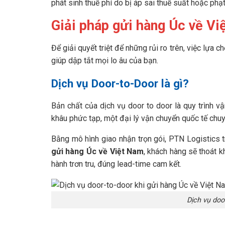
phát sinh thuế phí do bị áp sai thuế suất hoặc phạ
Giải pháp gửi hàng Úc về V
Để giải quyết triệt để những rủi ro trên, việc lựa c
giúp dập tắt mọi lo âu của bạn.
Dịch vụ Door-to-Door là gì?
Bản chất của dịch vụ door to door là quy trình v
khâu phức tạp, một đại lý vận chuyển quốc tế chuy
Bằng mô hình giao nhận trọn gói, PTN Logistics tr
gửi hàng Úc về Việt Nam
, khách hàng sẽ thoát 
hành trơn tru, đúng lead-time cam kết.
Dịch vụ doo