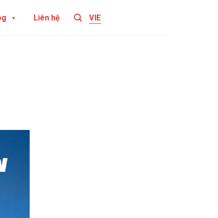
og
Liên hệ
VIE