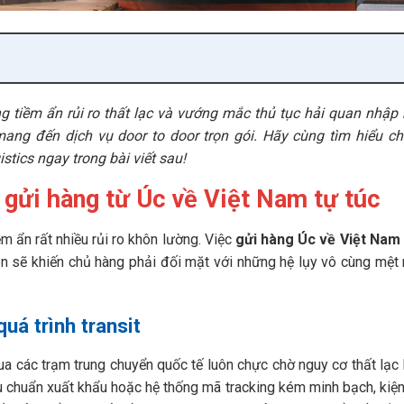
g tiềm ẩn rủi ro thất lạc và vướng mắc thủ tục hải quan nhập
ang đến dịch vụ door to door trọn gói. Hãy cùng tìm hiểu chi
istics ngay trong bài viết sau!
 gửi hàng từ Úc về Việt Nam tự túc
m ẩn rất nhiều rủi ro khôn lường. Việc
gửi hàng Úc về Việt Nam
ôn sẽ khiến chủ hàng phải đối mặt với những hệ lụy vô cùng mệt
uá trình transit
 qua các trạm trung chuyển quốc tế luôn chực chờ nguy cơ thất lạc
u chuẩn xuất khẩu hoặc hệ thống mã tracking kém minh bạch, kiện