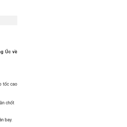
ng Úc về
p tốc cao
cần chốt
ân bay.