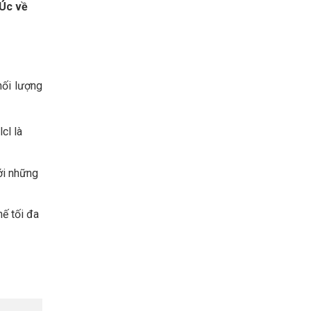
Úc về
hối lượng
cl là
ới những
ế tối đa