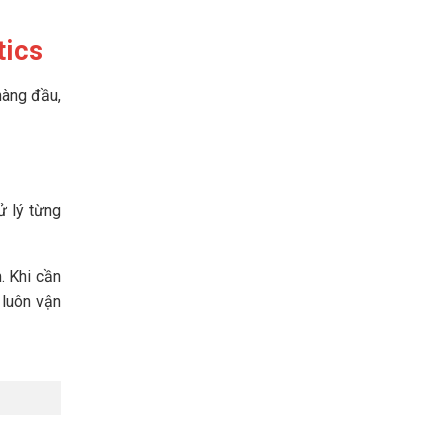
tics
hàng đầu,
ử lý từng
. Khi cần
 luôn vận