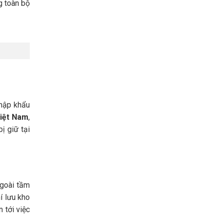
g toàn bộ
nhập khẩu
Việt Nam
,
ị giữ tại
ngoài tầm
í lưu kho
 tới việc