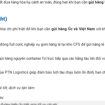
kết đưa hàng hóa hạ cánh an toàn, đúng hẹn khi bạn cần
gửi hàng 
ht)
hóa chi phí triệt để khi bạn cần
gửi hàng Úc về Việt Nam
với k
ng full cont, nghiệp vụ gom hàng lẻ tại kho CFS để gửi hàng lẻ l
ửi hàng nguyên container fcl trực tiếp qua các hãng tàu lớn đối v
ủa PTN Logistics giúp đảm bảo lịch tàu chạy luôn ổn định, hạn ch
 tốt, dịch vụ tận tâm
ường biển Úc-Việt giúp tối ưu chi phí