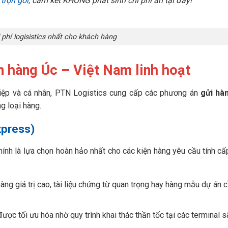
trọn gói
, cam kết KHÔNG phát sinh chi phí ẩn tại đây!
 phí logisistics nhất cho khách hàng
 hàng Úc – Việt Nam linh hoạt
iệp và cá nhân, PTN Logistics cung cấp các phương án
gửi hà
g loại hàng.
xpress)
nh là lựa chọn hoàn hảo nhất cho các kiện hàng yêu cầu tính cấ
àng giá trị cao, tài liệu chứng từ quan trọng hay hàng mẫu dự án 
ược tối ưu hóa nhờ quy trình khai thác thần tốc tại các terminal s