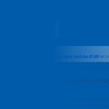
Liên hệ
Vie
Bạn đang tìm kiếm giải pháp
gửi hàng xách tay đi Mỹ
an to
thức “xách tay” truyền thống tiềm ẩn nhiều rủi ro về pháp l
vụ logistics trọn gói, đảm bảo tính minh bạch, bảo hiểm 100
Tại sao chọn dịch vụ logistics chu
thống?
Nhiều khách hàng cân nhắc “xách tay” vì cho rằng đây là giải
ẩn nhiều vấn đề pháp lý và rủi ro mất an toàn hàng hóa mà ng