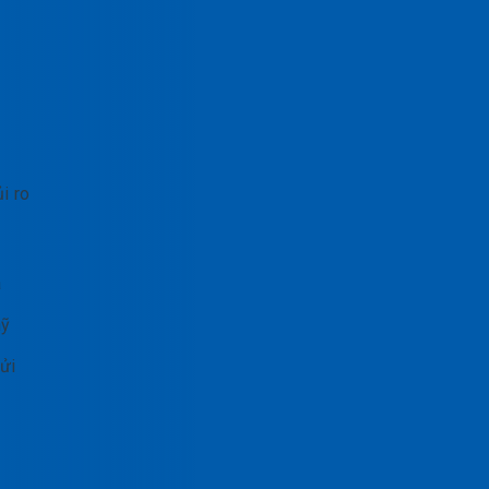
i ro
a
mỹ
ửi