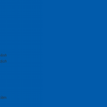
Hình
dịch
tiềm