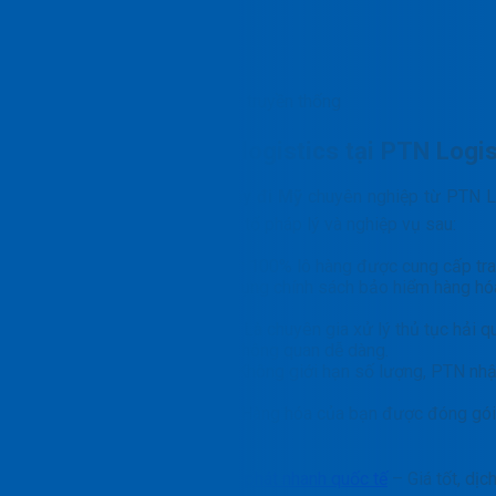
Các rủi ro của xách tay truyền thống
Lợi ích của dịch vụ logistics tại PTN Logi
Giải pháp
gửi hàng xách tay đi Mỹ
chuyên nghiệp từ PTN Log
bằng cách đảm bảo các yếu tố pháp lý và nghiệp vụ sau:
Minh bạch và pháp lý:
100% lô hàng được cung cấp trac
Bảo hiểm rủi ro:
Áp dụng chính sách bảo hiểm hàng hóa 
khách hàng.
Chuyên gia hải quan:
Là chuyên gia xử lý thủ tục hải 
phẩm, đảm bảo hàng thông quan dễ dàng.
Linh hoạt hàng hóa:
Không giới hạn số lượng, PTN nhậ
hàng.
An toàn vận chuyển:
Hàng hóa của bạn được đóng gói 
trong suốt hành trình.
Tìm hiểu thêm:
Chuyển phát nhanh quốc tế
– Giá tốt, dịc