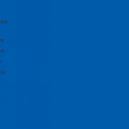
cách
ng
và
n
hải