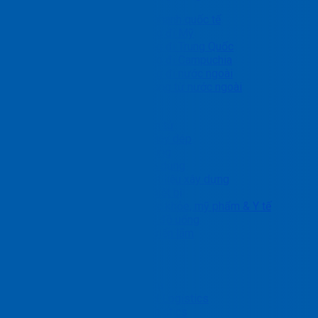
Chuyển phát nhanh quốc tế
Gửi hàng đi Mỹ
Gửi hàng đi Trung Quốc
Gửi hàng đi Campuchia
Gửi hàng đi nước ngoài
Nhận hàng từ nước ngoài
Giải pháp ngành
Linh kiện, điện tử
May mặc & giày dép
Ô tô và phụ tùng
Nội thất & gia dụng
Kim loại & Vật liệu xây dựng
Máy móc & thiết bị
Chăm sóc sức khỏe, mỹ phẩm & Y tế
Thực phẩm & đồ uống
Hàng dự án, triển lãm
Nhận báo giá
Blog
Tin tức dịch vụ
Bảng Tin PTN Logistics
Tin ngành Logistics