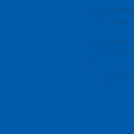
Phân tích rủi ro của “xách tay” truyền thố
Hình thức “xách tay” truyền thống tiềm ẩn nhiều rủi ro pháp 
gửi hàng xách tay đi Mỹ
:
Thiếu đảm bảo pháp lý và an toàn:
Thiếu sự đảm bảo 
vào tình trạng rủi ro pháp lý và an toàn cao.
Nguy cơ mất mát và hư hỏng:
Thất lạc hoặc hư hỏng x
không thể theo dõi đơn hàng (tracking).
Rủi ro bị hải quan giữ hàng:
Rất cao do hàng hóa khôn
nguy cơ bị tịch thu toàn bộ lô hàng.
Giới hạn trọng lượng:
Khách hàng luôn bị khống chế bởi
là giải pháp cho nhu cầu gửi hàng số lượng lớn.