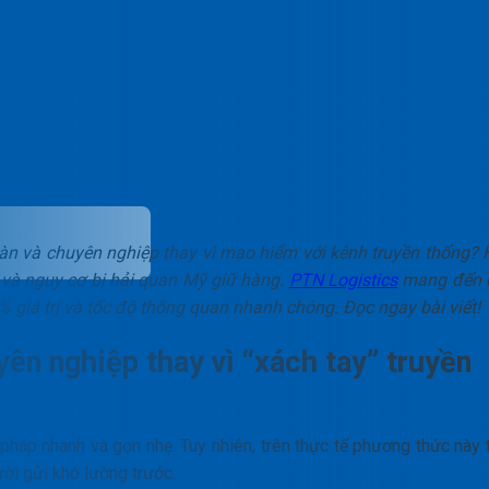
àn và chuyên nghiệp thay vì mạo hiểm với kênh truyền thống? 
ý và nguy cơ bị hải quan Mỹ giữ hàng.
PTN Logistics
mang đến 
% giá trị và tốc độ thông quan nhanh chóng. Đọc ngay bài viết!
yên nghiệp thay vì “xách tay” truyền
 pháp nhanh và gọn nhẹ. Tuy nhiên, trên thực tế phương thức này 
ười gửi khó lường trước.