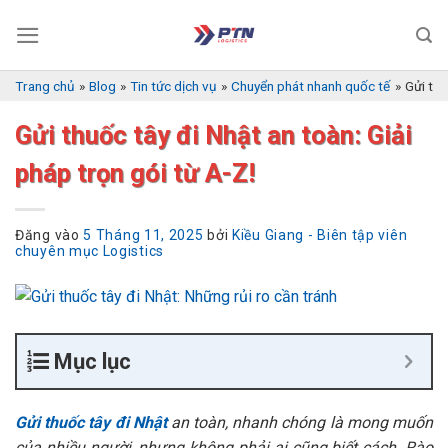
Bỏ
qua
nội
dung
Trang chủ
»
Blog
»
Tin tức dịch vụ
»
Chuyển phát nhanh quốc tế
»
Gửi thu
Gửi thuốc tây đi Nhật an toàn: Giải
pháp trọn gói từ A-Z!
Đăng vào
5 Tháng 11, 2025
bởi
Kiều Giang - Biên tập viên
chuyên mục Logistics
Mục lục
Gửi thuốc tây đi Nhật
an toàn, nhanh chóng là mong muốn
của nhiều người, nhưng không phải ai cũng biết cách. Rào