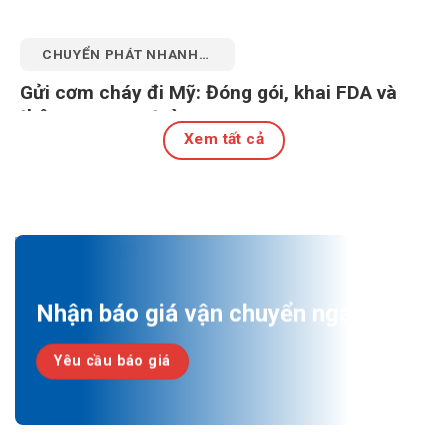
CHUYỂN PHÁT NHANH
QUỐC TẾ
Gửi cơm cháy đi Mỹ: Đóng gói, khai FDA và
thông quan an toàn
Xem tất cả
27 Tháng 7, 2026
Nhận báo giá vận chuyển ngay!
Yêu cầu báo giá