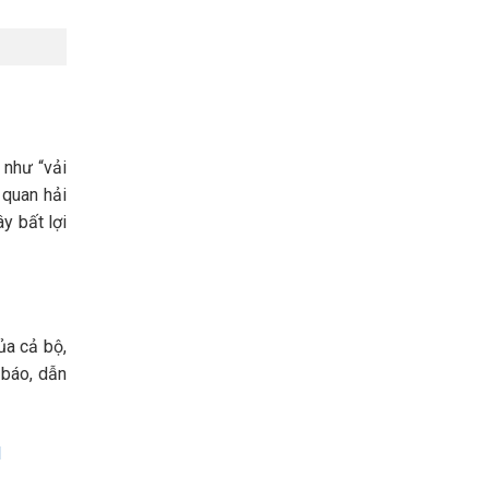
 như “vải
 quan hải
y bất lợi
ủa cả bộ,
 báo, dẫn
u