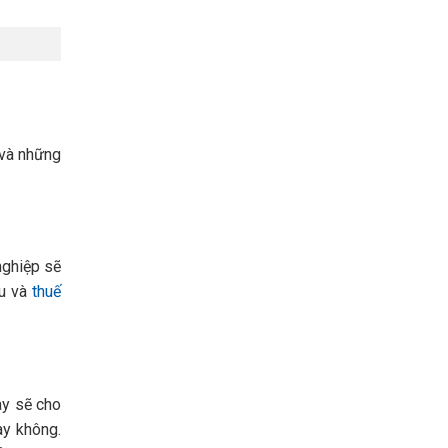
 và những
nghiệp sẽ
ẩu và
thuế
ày sẽ cho
ay không.