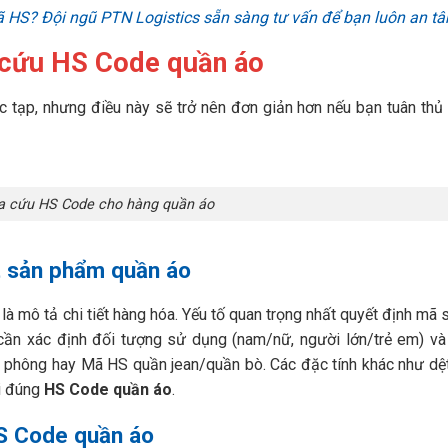
 mã HS? Đội ngũ PTN Logistics sẵn sàng tư vấn để bạn luôn an t
a cứu HS Code quần áo
tạp, nhưng điều này sẽ trở nên đơn giản hơn nếu bạn tuân thủ
a cứu HS Code cho hàng quần áo
ết sản phẩm quần áo
là mô tả chi tiết hàng hóa. Yếu tố quan trọng nhất quyết định mã s
eo, cần xác định đối tượng sử dụng (nam/nữ, người lớn/trẻ em) và
o phông hay Mã HS quần jean/quần bò. Các đặc tính khác như dệ
ại đúng
HS Code quần áo
.
HS Code quần áo