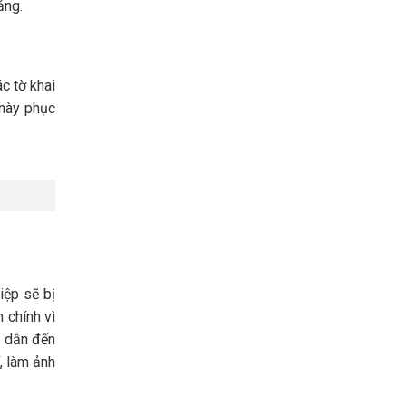
ảng.
c tờ khai
 này phục
iệp sẽ bị
 chính vì
, dẫn đến
, làm ảnh