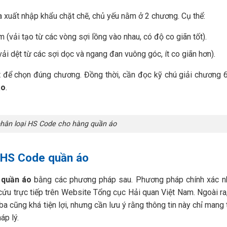
a xuất nhập khẩu chặt chẽ, chủ yếu nằm ở 2 chương. Cụ thể:
vải tạo từ các vòng sợi lồng vào nhau, có độ co giãn tốt).
i dệt từ các sợi dọc và ngang đan vuông góc, ít co giãn hơn).
ốt để chọn đúng chương. Đồng thời, cần đọc kỹ chú giải chương 
áo
.
phân loại HS Code cho hàng quần áo
 HS Code quần áo
 quần áo
bằng các phương pháp sau. Phương pháp chính xác nh
cứu trực tiếp trên Website Tổng cục Hải quan Việt Nam. Ngoài ra,
 cũng khá tiện lợi, nhưng cần lưu ý rằng thông tin này chỉ mang 
áp lý.