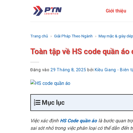
Bỏ
Giới thiệu
qua
nội
dung
Trang chủ
»
Giải Pháp Theo Ngành
»
May mặc & giày dé
Toàn tập về HS code quần áo 
Đăng vào
29 Tháng 8, 2025
bởi
Kiều Giang - Biên 
Mục lục
Việc xác định
HS Code quần áo
là bước quan trọ
sai sót nhỏ trong việc phân loại có thể dẫn đến 