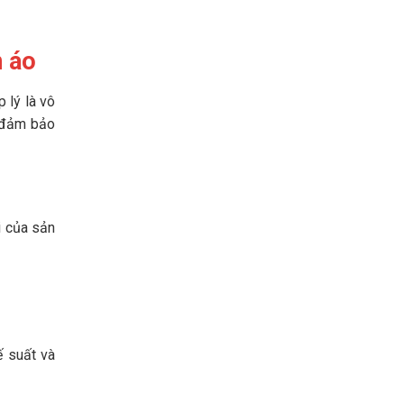
n áo
 lý là vô
ể đảm bảo
i của sản
ế suất và