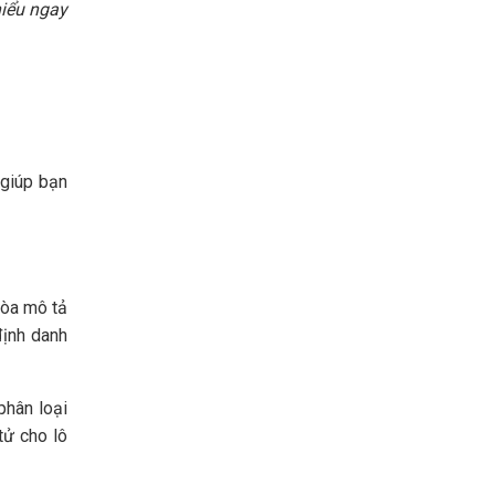
iểu ngay
 giúp bạn
hòa mô tả
định danh
hân loại
tử cho lô