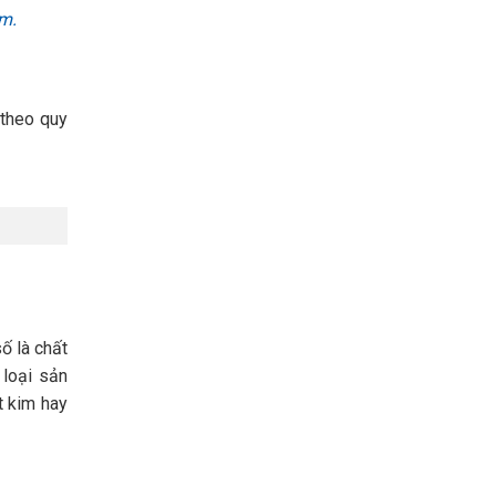
âm.
 theo quy
ố là chất
 loại sản
t kim hay