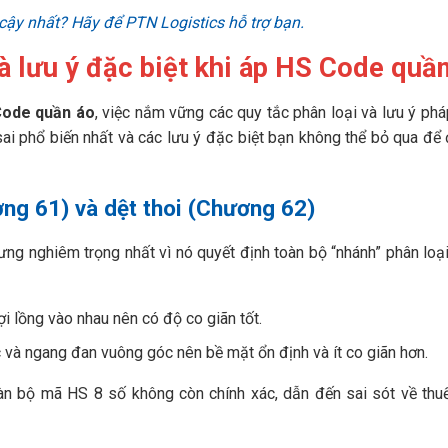
cậy nhất? Hãy để PTN Logistics hỗ trợ bạn.
à lưu ý đặc biệt khi áp HS Code quầ
ode quần áo
, việc nắm vững các quy tắc phân loại và lưu ý pháp
sai phổ biến nhất và các lưu ý đặc biệt bạn không thể bỏ qua đ
ng 61) và dệt thoi (Chương 62)
ng nghiêm trọng nhất vì nó quyết định toàn bộ “nhánh” phân loạ
 lồng vào nhau nên có độ co giãn tốt.
và ngang đan vuông góc nên bề mặt ổn định và ít co giãn hơn.
àn bộ mã HS 8 số không còn chính xác, dẫn đến sai sót về thu