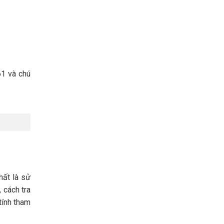
61 và chú
ất là sử
 cách tra
tính tham