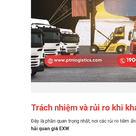
Trách nhiệm và rủi ro khi k
Đây là phần quan trọng nhất, nơi các rủi ro tiềm ẩ
hải quan giá EXW
.