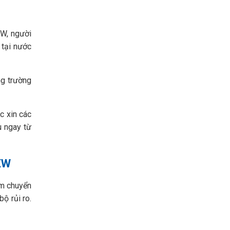
XW, người
 tại nước
ng trường
c xin các
u ngay từ
EXW
ểm chuyển
ộ rủi ro.