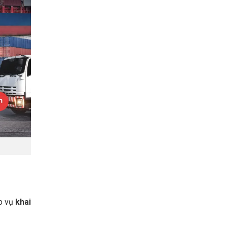
p vụ
khai