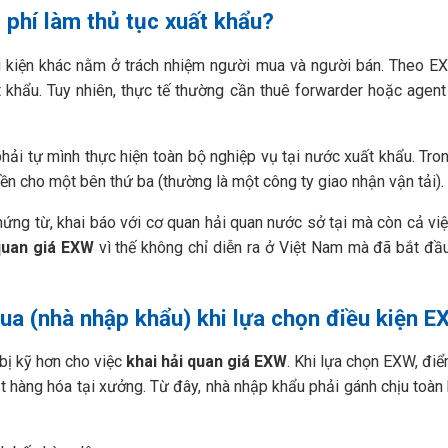
i phí làm thủ tục xuất khẩu?
u kiện khác nằm ở trách nhiệm người mua và người bán. Theo E
t khẩu. Tuy nhiên, thực tế thường cần thuê forwarder hoặc agent
phải tự mình thực hiện toàn bộ nghiệp vụ tại nước xuất khẩu. Tro
yền cho một bên thứ ba (thường là một công ty giao nhận vận tải).
ứng từ, khai báo với cơ quan hải quan nước sở tại mà còn cả việ
quan giá EXW
vì thế không chỉ diễn ra ở Việt Nam mà đã bắt đầ
ua (nhà nhập khẩu) khi lựa chọn điều kiện 
bị kỹ hơn cho việc
khai hải quan giá EXW
. Khi lựa chọn EXW, đi
ặt hàng hóa tại xưởng. Từ đây, nhà nhập khẩu phải gánh chịu toàn b