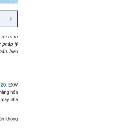
rủi ro từ
c pháp lý
oàn, hiệu
020
, EXW
 hàng hóa
 máy, nhà
bán không