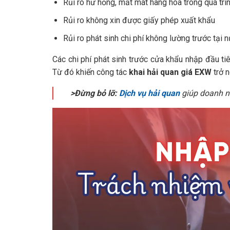
Rủi ro hư hỏng, mất mát hàng hóa trong quá trì
Rủi ro không xin được giấy phép xuất khẩu
Rủi ro phát sinh chi phí không lường trước tại 
Các chi phí phát sinh trước cửa khẩu nhập đầu ti
Từ đó khiến công tác
khai hải quan giá EXW
trở n
>Đừng bỏ lỡ:
Dịch vụ hải quan
giúp doanh ng