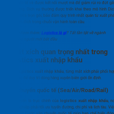
mực quốc tế và được kết nối mượt mà để giảm rủi ro đứt gã
dòng hàng. Dịch vụ thường được triển khai theo mô hình Dịc
vụ logistics trọn gói, bảo đảm quy trình nhất quán từ xuất ph
đến điểm đích trong chuỗi vận hành toàn cầu.
>>Xem thêm:
Logistics là gì
? Tất tần tật về ngành
cho người mới bắt đầu
7 mắt xích quan trọng nhất trong
logistics xuất nhập khẩu
Trong
logistics xuất nhập khẩu
, từng mắt xích phải phối hợ
chính xác để duy trì dòng hàng xuyên biên giới ổn định.
Vận chuyển quốc tế (Sea/Air/Road/Rail)
Vận chuyển là trục chính của
logistics xuất nhập khẩu
, n
doanh nghiệp phải tối ưu tuyến đường, chi phí và lịch tàu. Vi
kiểm soát Cước vận chuyển quốc tế giúp hạn chế biến độn