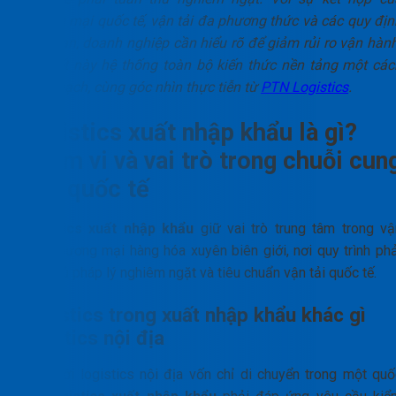
thương mại quốc tế, vận tải đa phương thức và các quy địn
hải quan, doanh nghiệp cần hiểu rõ để giảm rủi ro vận hành
Bài viết này hệ thống toàn bộ kiến thức nền tảng một các
rành mạch, cùng góc nhìn thực tiễn từ
PTN Logistics
.
Logistics xuất nhập khẩu là gì?
Phạm vi và vai trò trong chuỗi cun
ứng quốc tế
Logistics xuất nhập khẩu
giữ vai trò trung tâm trong vậ
hành thương mại hàng hóa xuyên biên giới, nơi quy trình phả
tuân thủ pháp lý nghiêm ngặt và tiêu chuẩn vận tải quốc tế.
Logistics trong xuất nhập khẩu khác gì
logistics nội địa
Khác với logistics nội địa vốn chỉ di chuyển trong một quố