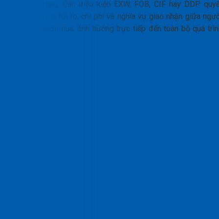
ngoại thương. Các điều kiện EXW, FOB, CIF hay DDP quyế
định phạm vi rủi ro, chi phí và nghĩa vụ giao nhận giữa ngườ
bán và người mua, ảnh hưởng trực tiếp đến toàn bộ quá trìn
vận hành.