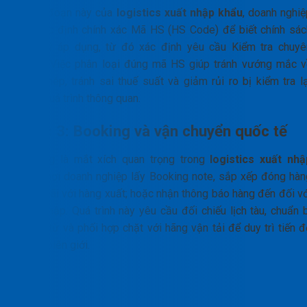
Ở giai đoạn này của
logistics xuất nhập khẩu
, doanh nghiệ
cần xác định chính xác Mã HS (HS Code) để biết chính sác
quản lý áp dụng, từ đó xác định yêu cầu Kiểm tra chuyê
ngành. Việc phân loại đúng mã HS giúp tránh vướng mắc v
giấy phép, tránh sai thuế suất và giảm rủi ro bị kiểm tra lạ
trong quá trình thông quan.
Bước 3: Booking và vận chuyển quốc tế
Booking là mắt xích quan trọng trong
logistics xuất nhậ
khẩu
, nơi doanh nghiệp lấy Booking note, sắp xếp đóng hàn
và hạ bãi với hàng xuất; hoặc nhận thông báo hàng đến đối vớ
hàng nhập. Quá trình này yêu cầu đối chiếu lịch tàu, chuẩn b
chứng từ và phối hợp chặt với hãng vận tải để duy trì tiến đ
xuyên biên giới.