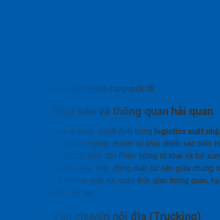
Booking và vận chuyển hàng quốc tế
Bước 4: Khai báo và thông quan hải quan
Thủ tục hải quan là bước quyết định trong
logistics xuất nhậ
khẩu
, yêu cầu doanh nghiệp truyền tờ khai chính xác trên H
thống VNACCS/VCIS, theo dõi Phân luồng tờ khai và bổ sun
hồ sơ khi được yêu cầu. Việc đồng nhất dữ liệu giữa chứng t
thương mại và tờ khai giúp rút ngắn thời gian thông quan, hạ
chế rủi ro bị kiểm tra sâu.
Bước 5: Vận chuyển nội địa (Trucking)