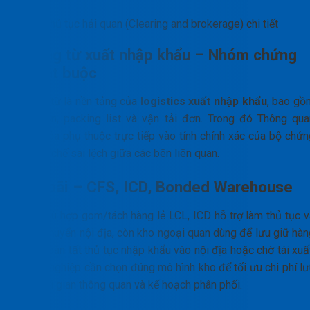
Thủ tục hải quan (Clearing and brokerage) chi tiết
Chứng từ xuất nhập khẩu – Nhóm chứng
từ bắt buộc
Chứng từ là nền tảng của
logistics xuất nhập khẩu
, bao gồ
hóa đơn, packing list và vận tải đơn. Trong đó Thông qua
hàng hóa phụ thuộc trực tiếp vào tính chính xác của bộ chứn
từ, hạn chế sai lệch giữa các bên liên quan.
Kho bãi – CFS, ICD, Bonded Warehouse
CFS phù hợp gom/tách hàng lẻ LCL, ICD hỗ trợ làm thủ tục v
trung chuyển nội địa, còn kho ngoại quan dùng để lưu giữ hàn
chưa hoàn tất thủ tục nhập khẩu vào nội địa hoặc chờ tái xuấ
Doanh nghiệp cần chọn đúng mô hình kho để tối ưu chi phí lư
bãi, thời gian thông quan và kế hoạch phân phối.