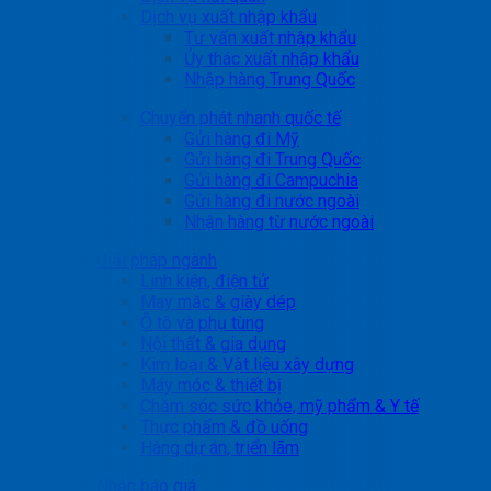
Dịch vụ xuất nhập khẩu
Tư vấn xuất nhập khẩu
Ủy thác xuất nhập khẩu
Nhập hàng Trung Quốc
Chuyển phát nhanh quốc tế
Gửi hàng đi Mỹ
Gửi hàng đi Trung Quốc
Gửi hàng đi Campuchia
Gửi hàng đi nước ngoài
Nhận hàng từ nước ngoài
Giải pháp ngành
Linh kiện, điện tử
May mặc & giày dép
Ô tô và phụ tùng
Nội thất & gia dụng
Kim loại & Vật liệu xây dựng
Máy móc & thiết bị
Chăm sóc sức khỏe, mỹ phẩm & Y tế
Thực phẩm & đồ uống
Hàng dự án, triển lãm
Nhận báo giá