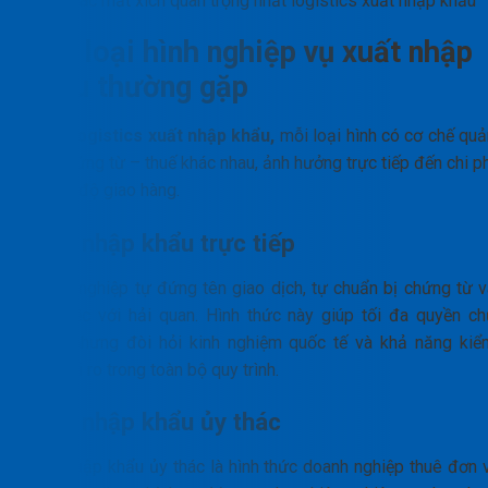
Các mắt xích quan trọng nhất logistics xuất nhập khẩu
Các loại hình nghiệp vụ xuất nhập
khẩu thường gặp
Trong
logistics xuất nhập khẩu,
mỗi loại hình có cơ chế quả
lý – chứng từ – thuế khác nhau, ảnh hưởng trực tiếp đến chi p
và tiến độ giao hàng.
Xuất nhập khẩu trực tiếp
Doanh nghiệp tự đứng tên giao dịch, tự chuẩn bị chứng từ v
làm việc với hải quan. Hình thức này giúp tối đa quyền ch
động nhưng đòi hỏi kinh nghiệm quốc tế và khả năng kiể
soát rủi ro trong toàn bộ quy trình.
Xuất nhập khẩu ủy thác
Xuất nhập khẩu ủy thác là hình thức doanh nghiệp thuê đơn v