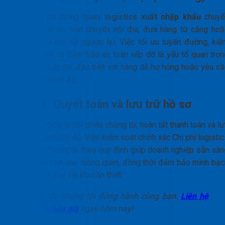
Khi hàng đã thông quan,
logistics xuất nhập khẩu
chuyể
sang giai đoạn Vận chuyển nội địa, đưa hàng từ cảng hoặ
sân bay về kho và ngược lại. Việc tối ưu tuyến đường, kiể
soát chi phí và đảm bảo an toàn xếp dỡ là yếu tố quan trọn
để duy trì tiến độ, đặc biệt với hàng dễ hư hỏng hoặc yêu cầ
kiểm soát nhiệt độ.
Bước 6: Quyết toán và lưu trữ hồ sơ
Giai đoạn cuối là đối chiếu chứng từ, hoàn tất thanh toán và l
trữ bộ hồ sơ đầy đủ. Việc kiểm soát chính xác Chi phí logisti
và lưu trữ chứng từ theo quy định giúp doanh nghiệp sẵn sàn
khi có kiểm tra sau thông quan, đồng thời đảm bảo minh bạc
tài chính và truy vết khi cần thiết.
Hãy để chúng tôi đồng hành cùng bạn.
Liên hệ
nhận báo giá
ngay hôm nay!