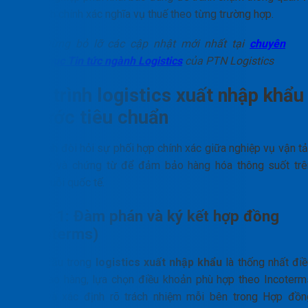
xác định chính xác nghĩa vụ thuế theo từng trường hợp.
Đừng bỏ lỡ các cập nhật mới nhất tại
chuyên
mục Tin tức ngành Logistics
của PTN Logistics
Quy trình logistics xuất nhập khẩu
6 bước tiêu chuẩn
Quy trình đòi hỏi sự phối hợp chính xác giữa nghiệp vụ vận tả
pháp lý và chứng từ để đảm bảo hàng hóa thông suốt trê
toàn chuỗi quốc tế.
Bước 1: Đàm phán và ký kết hợp đồng
(Incoterms)
Bước đầu trong
logistics xuất nhập khẩu
là thống nhất điề
kiện giao hàng, lựa chọn điều khoản phù hợp theo Incoterm
2020 và xác định rõ trách nhiệm mỗi bên trong Hợp đồn