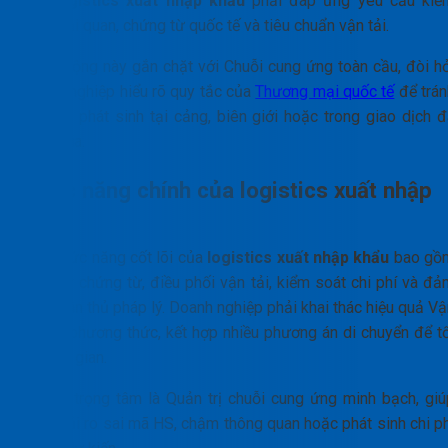
gia,
logistics xuất nhập khẩu
phải đáp ứng yêu cầu kiể
soát hải quan, chứng từ quốc tế và tiêu chuẩn vận tải.
Hoạt động này gắn chặt với Chuỗi cung ứng toàn cầu, đòi hỏ
doanh nghiệp hiểu rõ quy tắc của
Thương mại quốc tế
để trán
sai sót phát sinh tại cảng, biên giới hoặc trong giao dịch đ
quốc gia.
Chức năng chính của logistics xuất nhập
khẩu
Các chức năng cốt lõi của
logistics xuất nhập khẩu
bao gồ
quản lý chứng từ, điều phối vận tải, kiểm soát chi phí và đả
bảo tuân thủ pháp lý. Doanh nghiệp phải khai thác hiệu quả V
tải đa phương thức, kết hợp nhiều phương án di chuyển để tố
ưu thời gian.
Yếu tố trọng tâm là Quản trị chuỗi cung ứng minh bạch, giú
giảm rủi ro sai mã HS, chậm thông quan hoặc phát sinh chi ph