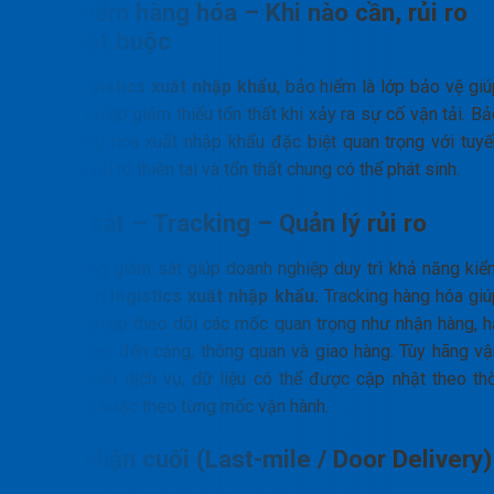
Bảo hiểm hàng hóa – Khi nào cần, rủi ro
nào bắt buộc
Trong
logistics xuất nhập khẩu
, bảo hiểm là lớp bảo vệ giú
doanh nghiệp giảm thiểu tổn thất khi xảy ra sự cố vận tải. B
hiểm hàng hóa xuất nhập khẩu đặc biệt quan trọng với tuyế
biển, nơi rủi ro thiên tai và tổn thất chung có thể phát sinh.
Giám sát – Tracking – Quản lý rủi ro
Hoạt động giám sát giúp doanh nghiệp duy trì khả năng kiể
soát trong
logistics xuất nhập khẩu.
Tracking hàng hóa giú
doanh nghiệp theo dõi các mốc quan trọng như nhận hàng, h
bãi, lên tàu, đến cảng, thông quan và giao hàng. Tùy hãng vậ
tải và tuyến dịch vụ, dữ liệu có thể được cập nhật theo thờ
gian thực hoặc theo từng mốc vận hành.
Giao nhận cuối (Last-mile / Door Delivery)