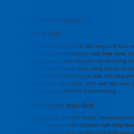
Xuất nhập khẩu hàng gia công
Tạm nhập tái xuất
Hàng được đưa vào Việt Nam và tái xuất sang nước khác m
không tiêu thụ nội địa. Trong
logistics xuất nhập khẩu
, tạ
nhập tái xuất là nghiệp vụ đưa hàng vào Việt Nam trong thờ
hạn nhất định rồi tái xuất ra nước ngoài, không tiêu thụ nội đị
Doanh nghiệp cần kiểm soát thời hạn tái xuất, tình trạng niê
phong, cửa khẩu, tuyến vận chuyển, chính sách mặt hàng v
nghĩa vụ báo cáo theo quy định quản lý ngoại thương.
Xuất nhập khẩu phi mậu dịch
Gồm hàng mẫu, quà tặng, tài sản di chuyển… không mang mụ
đích thương mại nhưng vẫn thuộc
logistics xuất nhập khẩ
Doanh nghiệp phải khai báo đúng để tránh chậm thông quan v