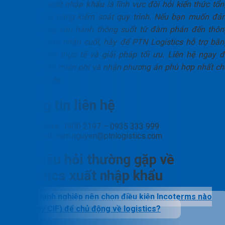
Logistics xuất nhập khẩu
là lĩnh vực đòi hỏi kiến thức tổn
hợp và khả năng kiểm soát quy trình. Nếu bạn muốn đả
bảo lô hàng vận hành thông suốt từ đàm phán đến thôn
quan và giao nhận cuối, hãy để PTN Logistics hỗ trợ bằn
kinh nghiệm thực tế và giải pháp tối ưu. Liên hệ ngay đ
được tư vấn miễn phí và nhận phương án phù hợp nhất ch
doanh nghiệp.
Thông tin liên hệ
Hotline:
1900 2197 – 0935 333 999
Email:
nam.nguyen@ptnlogistics.com
Các câu hỏi thường gặp về
logistics xuất nhập khẩu
Doanh nghiệp nên chọn điều kiện Incoterms nào
(FOB hay CIF) để chủ động về logistics?