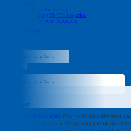
Blog
Tin tức dịch vụ
Bảng Tin PTN Logistics
Tin ngành Logistics
Liên hệ
Mục lục
Logistics xuất nhập khẩu
đóng vai trò trung tâm trong quả
trị chuỗi cung ứng, nơi các thủ tục, chứng từ và vận chuyể
quốc tế phải tuân thủ nghiêm ngặt. Với sự kết hợp củ