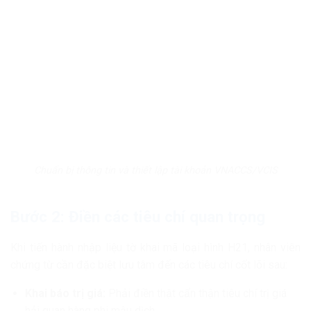
Chuẩn bị thông tin và thiết lập tài khoản VNACCS/VCIS
Bước 2: Điền các tiêu chí quan trọng
Khi tiến hành nhập liệu tờ khai mã loại hình H21, nhân viên
chứng từ cần đặc biệt lưu tâm đến các tiêu chí cốt lõi sau:
Khai báo trị giá:
Phải điền thật cẩn thận tiêu chí trị giá
hải quan hàng phi mậu dịch.