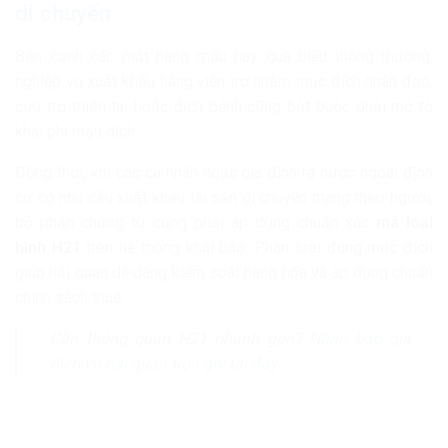
di chuyển
Bên cạnh các mặt hàng mẫu hay quà biếu thông thường,
nghiệp vụ xuất khẩu hàng viện trợ nhằm mục đích nhân đạo,
cứu trợ thiên tai hoặc dịch bệnh cũng bắt buộc phải mở tờ
khai phi mậu dịch.
Đồng thời, khi các cá nhân hoặc gia đình ra nước ngoài định
cư có nhu cầu xuất khẩu tài sản di chuyển mang theo người,
bộ phận chứng từ cũng phải áp dụng chuẩn xác
mã loại
hình H21
trên hệ thống khai báo. Phân loại đúng mục đích
giúp hải quan dễ dàng kiểm soát hàng hóa và áp dụng chuẩn
chính sách thuế.
Cần thông quan H21 nhanh gọn?
Nhận báo giá
dịch vụ hải quan trọn gói tại đây