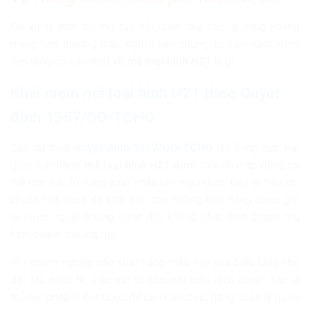
Để xử lý trơn tru thủ tục hải quan cho các lô hàng không
mang tính thương mại, người làm chứng từ cần nắm vững
nền tảng cơ bản nhất về
mã loại hình H21
là gì.
Khái niệm mã loại hình H21 theo Quyết
định 1357/QĐ-TCHQ
Căn cứ theo
quyết định 1357/QĐ-TCHQ
do Tổng cục Hải
quan ban hành,
mã loại hình H21
được quy định áp dụng cụ
thể cho các lô hàng xuất khẩu phi mậu dịch. Đây là tiêu chí
chuẩn hóa dùng để khai báo cho những kiện hàng được gửi
ra nước ngoài nhưng tuyệt đối không phát sinh doanh thu
kinh doanh thương mại.
Khi doanh nghiệp cần xuất hàng mẫu hay quà biếu tặng cho
đối tác quốc tế, việc mở tờ khai phi mậu dịch chuẩn xác là
thủ tục pháp lý bắt buộc để cơ quan chức năng quản lý rủi ro