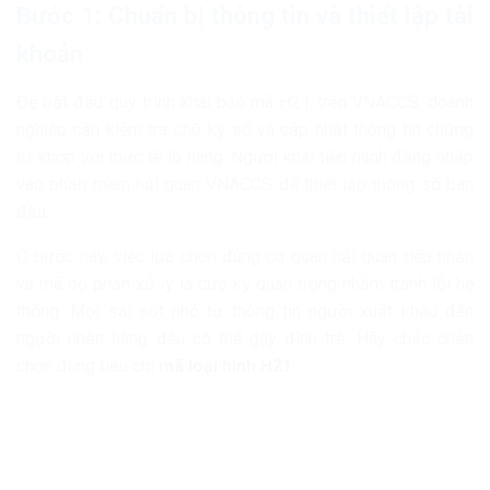
Bước 1: Chuẩn bị thông tin và thiết lập tài
khoản
Để bắt đầu quy trình khai báo mã H21 trên VNACCS, doanh
nghiệp cần kiểm tra chữ ký số và cập nhật thông tin chứng
từ khớp với thực tế lô hàng. Người khai tiến hành đăng nhập
vào phần mềm hải quan VNACCS để thiết lập thông số ban
đầu.
Ở bước này, việc lựa chọn đúng cơ quan hải quan tiếp nhận
và mã bộ phận xử lý là cực kỳ quan trọng nhằm tránh lỗi hệ
thống. Mọi sai sót nhỏ từ thông tin người xuất khẩu đến
người nhận hàng đều có thể gây đình trệ. Hãy chắc chắn
chọn đúng tiêu chí
mã loại hình H21
.