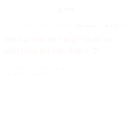
Bỏ
qua
nội
dung
Trang chủ
»
Blog
»
Tin ngành Logistics
»
Mã loại hình H21 là gì? Bộ hồ sơ
Mã loại hình H21 là gì? Bộ hồ sơ
xuất hàng phi mậu dịch A-Z!
Đăng vào
31 Tháng 3, 2026
bởi
Kiều Giang - Biên tập viên
chuyên mục Logistics