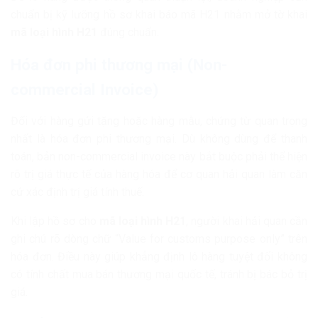
chuẩn bị kỹ lưỡng hồ sơ khai báo mã H21 nhằm mở tờ khai
mã loại hình H21
đúng chuẩn.
Hóa đơn phi thương mại (Non-
commercial Invoice)
Đối với hàng gửi tặng hoặc hàng mẫu, chứng từ quan trọng
nhất là hóa đơn phi thương mại. Dù không dùng để thanh
toán, bản non-commercial invoice này bắt buộc phải thể hiện
rõ trị giá thực tế của hàng hóa để cơ quan hải quan làm căn
cứ xác định trị giá tính thuế.
Khi lập hồ sơ cho
mã loại hình H21
, người khai hải quan cần
ghi chú rõ dòng chữ “Value for customs purpose only” trên
hóa đơn. Điều này giúp khẳng định lô hàng tuyệt đối không
có tính chất mua bán thương mại quốc tế, tránh bị bác bỏ trị
giá.