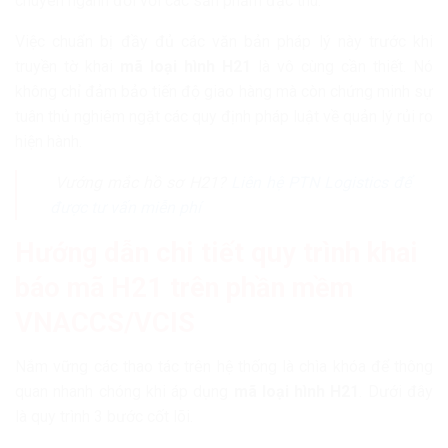
chuyên ngành đối với các sản phẩm đặc thù.
Việc chuẩn bị đầy đủ các văn bản pháp lý này trước khi
truyền tờ khai
mã loại hình H21
là vô cùng cần thiết. Nó
không chỉ đảm bảo tiến độ giao hàng mà còn chứng minh sự
tuân thủ nghiêm ngặt các quy định pháp luật về quản lý rủi ro
hiện hành.
Vướng mắc hồ sơ H21?
Liên hệ PTN Logistics để
được tư vấn miễn phí
Hướng dẫn chi tiết quy trình khai
báo mã H21 trên phần mềm
VNACCS/VCIS
Nắm vững các thao tác trên hệ thống là chìa khóa để thông
quan nhanh chóng khi áp dụng
mã loại hình H21
. Dưới đây
là quy trình 3 bước cốt lõi.