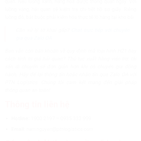
quan. Nếu luồng xanh, hàng hóa được thông quan ngay. Với
luồng vàng, hải quan sẽ kiểm tra chi tiết hồ sơ giấy. Riêng
luồng đỏ, bắt buộc phải kiểm hóa thực tế lô hàng tại kho bãi.
Cần xử lý tờ khai gấp?
Chat trực tiếp với chuyên
gia qua Zalo OA
Bạn vẫn còn băn khoăn về quy định mã loại hình H21 hay
cách tính trị giá hải quan? Thủ tục xuất hàng viện trợ, tài
sản di chuyển sẽ đơn giản hơn khi có chuyên gia đồng
hành. Hãy để lại thông tin hoặc nhắn tin qua Zalo OA với
PTN Logistics. Chúng tôi cam kết mang đến giải pháp
thông quan an toàn!
Thông tin liên hệ
Hotline:
1900 2197 – 0935 333 999
Email:
nam.nguyen@ptnlogistics.com