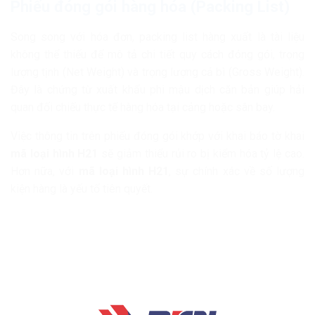
Phiếu đóng gói hàng hóa (Packing List)
Song song với hóa đơn, packing list hàng xuất là tài liệu
không thể thiếu để mô tả chi tiết quy cách đóng gói, trọng
lượng tịnh (Net Weight) và trọng lượng cả bì (Gross Weight).
Đây là chứng từ xuất khẩu phi mậu dịch căn bản giúp hải
quan đối chiếu thực tế hàng hóa tại cảng hoặc sân bay.
Việc thông tin trên phiếu đóng gói khớp với khai báo tờ khai
mã loại hình H21
sẽ giảm thiểu rủi ro bị kiểm hóa tỷ lệ cao.
Hơn nữa, với
mã loại hình H21
, sự chính xác về số lượng
kiện hàng là yếu tố tiên quyết.