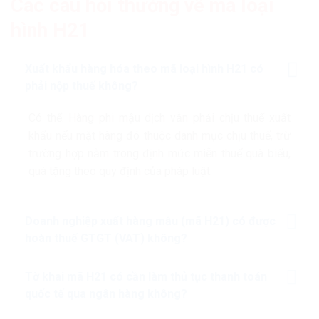
Các câu hỏi thường về mã loại
hình H21
Xuất khẩu hàng hóa theo mã loại hình H21 có
phải nộp thuế không?
Có thể. Hàng phi mậu dịch vẫn phải chịu thuế xuất
khẩu nếu mặt hàng đó thuộc danh mục chịu thuế, trừ
trường hợp nằm trong định mức miễn thuế quà biếu,
quà tặng theo quy định của pháp luật.
Doanh nghiệp xuất hàng mẫu (mã H21) có được
hoàn thuế GTGT (VAT) không?
Tờ khai mã H21 có cần làm thủ tục thanh toán
quốc tế qua ngân hàng không?