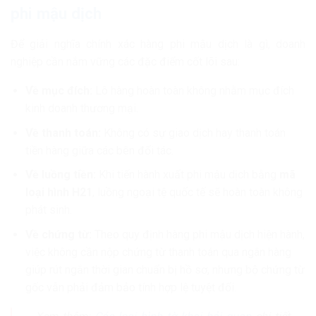
phi mậu dịch
Để giải nghĩa chính xác hàng phi mậu dịch là gì, doanh
nghiệp cần nắm vững các đặc điểm cốt lõi sau:
Về mục đích:
Lô hàng hoàn toàn không nhằm mục đích
kinh doanh thương mại.
Về thanh toán:
Không có sự giao dịch hay thanh toán
tiền hàng giữa các bên đối tác.
Về luồng tiền:
Khi tiến hành xuất phi mậu dịch bằng
mã
loại hình H21
, luồng ngoại tệ quốc tế sẽ hoàn toàn không
phát sinh.
Về chứng từ:
Theo quy định hàng phi mậu dịch hiện hành,
việc không cần nộp chứng từ thanh toán qua ngân hàng
giúp rút ngắn thời gian chuẩn bị hồ sơ, nhưng bộ chứng từ
gốc vẫn phải đảm bảo tính hợp lệ tuyệt đối.