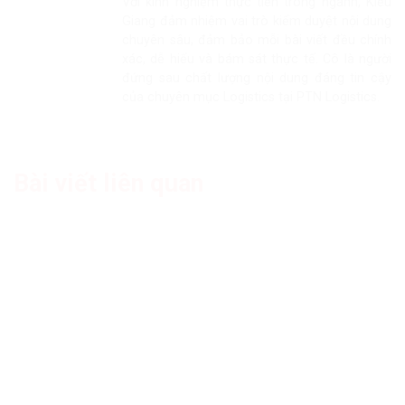
Với kinh nghiệm thực tiễn trong ngành, Kiều
Giang đảm nhiệm vai trò kiểm duyệt nội dung
chuyên sâu, đảm bảo mỗi bài viết đều chính
xác, dễ hiểu và bám sát thực tế. Cô là người
đứng sau chất lượng nội dung đáng tin cậy
của chuyên mục Logistics tại PTN Logistics.
Bài viết liên quan