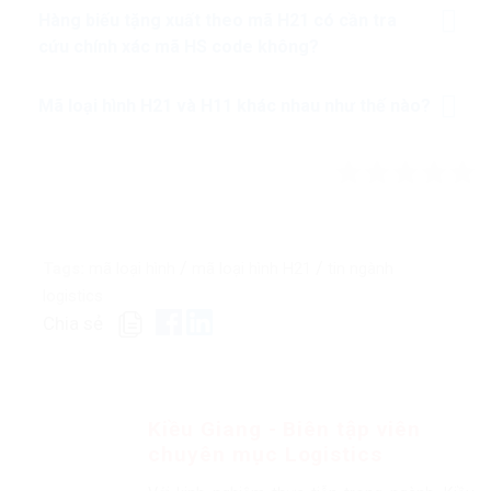
Hàng biếu tặng xuất theo mã H21 có cần tra
cứu chính xác mã HS code không?
Mã loại hình H21 và H11 khác nhau như thế nào?
/
/
Tags:
mã loại hình
mã loại hình H21
tin ngành
logistics
Chia sẻ
Kiều Giang - Biên tập viên
chuyên mục Logistics