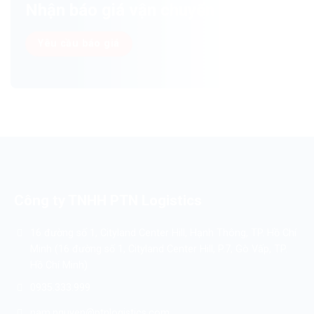
Nhận báo giá vận chuyển ngay!
Yêu cầu báo giá
Công ty TNHH PTN Logistics
16 đường số 1, Cityland Center Hill, Hạnh Thông, TP. Hồ Chí
Minh (16 đường số 1, Cityland Center Hill, P.7, Gò Vấp, TP.
Hồ Chí Minh)
0935.333.999
nam.nguyen@ptnlogistics.com