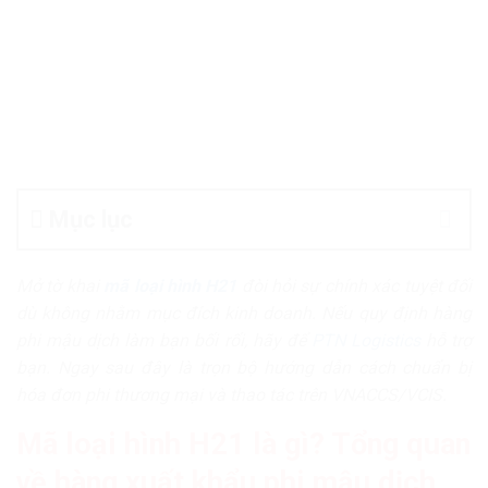
Mục lục
Mở tờ khai
mã loại hình H21
đòi hỏi sự chính xác tuyệt đối
dù không nhằm mục đích kinh doanh. Nếu quy định hàng
phi mậu dịch làm bạn bối rối, hãy để
PTN Logistics
hỗ trợ
bạn. Ngay sau đây là trọn bộ hướng dẫn cách chuẩn bị
hóa đơn phi thương mại và thao tác trên VNACCS/VCIS.
Mã loại hình H21 là gì? Tổng quan
về hàng xuất khẩu phi mậu dịch