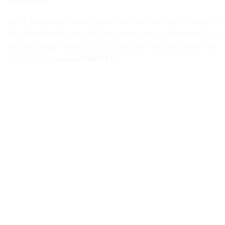
quốc tế nào.
Để lô hàng được thông quan suôn sẻ, nhân viên chứng từ
cần tiến hành thủ tục xuất hàng mẫu cực kỳ cẩn trọng. Lúc
này, hệ thống VNACCS/VCIS yêu cầu khai báo chính xác
theo tiêu chí
mã loại hình H21.