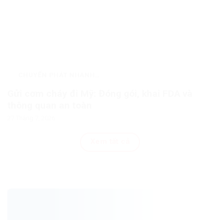
CHUYỂN PHÁT NHANH
QUỐC TẾ
Gửi cơm cháy đi Mỹ: Đóng gói, khai FDA và
thông quan an toàn
27 Tháng 7, 2026
Xem tất cả