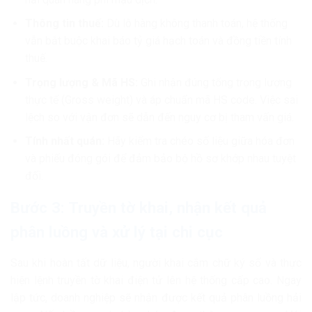
Thông tin thuế:
Dù lô hàng không thanh toán, hệ thống
vẫn bắt buộc khai báo tỷ giá hạch toán và đồng tiền tính
thuế.
Trọng lượng & Mã HS:
Ghi nhận đúng tổng trọng lượng
thực tế (Gross weight) và áp chuẩn mã HS code. Việc sai
lệch so với vận đơn sẽ dẫn đến nguy cơ bị tham vấn giá.
Tính nhất quán:
Hãy kiểm tra chéo số liệu giữa hóa đơn
và phiếu đóng gói để đảm bảo bộ hồ sơ khớp nhau tuyệt
đối.
Bước 3: Truyền tờ khai, nhận kết quả
phân luồng và xử lý tại chi cục
Sau khi hoàn tất dữ liệu, người khai cắm chữ ký số và thực
hiện lệnh truyền tờ khai điện tử lên hệ thống cấp cao. Ngay
lập tức, doanh nghiệp sẽ nhận được kết quả phân luồng hải