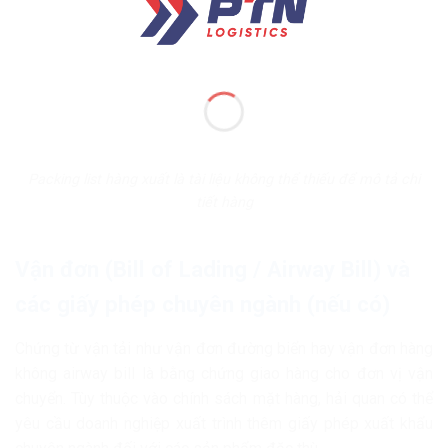
Packing list hàng xuất là tài liệu không thể thiếu để mô tả chi
tiết hàng
Vận đơn (Bill of Lading / Airway Bill) và
các giấy phép chuyên ngành (nếu có)
Chứng từ vận tải như vận đơn đường biển hay vận đơn hàng
không airway bill là bằng chứng giao hàng cho đơn vị vận
chuyển. Tùy thuộc vào chính sách mặt hàng, hải quan có thể
yêu cầu doanh nghiệp xuất trình thêm giấy phép xuất khẩu