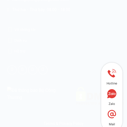
Thứ hai - Thứ bảy: 08.00 - 18.00
Về chúng tôi
Dịch vụ
Hỗ trợ
Hotline
Zalo
Terms & Privacy Policy
Mail