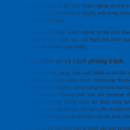
Với hàng hóa cần hưởng ưu đãi thuế, doanh nghiệp sẽ phải tr
thêm chi phí làm C/O (Certificate of Origin), một trong nhữn
chứng từ xuất khẩu cần thiết.
Ngoài ra, tùy theo mặt hàng, doanh nghiệp có thể phải đón
các khoản thuế xuất khẩu phải nộp, cấu thành một phần qua
trọng trong tổng
phí ủy thác xuất khẩu
.
Các chi phí tiềm ẩn và cách phòng tránh
Một phần không nhỏ của
phí ủy thác xuất khẩu
có thể đến t
các chi phí phát sinh không lường trước. Demurrage thườn
liên quan đến thời gian container lưu tại cảng/terminal quá th
hạn miễn phí. Detention thường phát sinh khi container đ
được kéo ra ngoài nhưng không được trả rỗng đúng hạn
Ngoài DEM/DET, doanh nghiệp còn cần lưu ý phí storage/lư
bãi, phí nâng hạ, phí soi chiếu hoặc phí kiểm hóa nếu phát sinh
Ngoài ra, sai sót có thể dẫn đến việc tu chỉnh vận đơn và ph