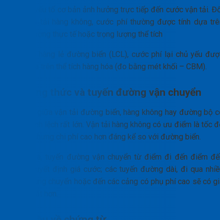
Đây là yếu tố cơ bản ảnh hưởng trực tiếp đến cước vận tải. Đ
với vận tải hàng không, cước phí thường được tính dựa trê
trọng lượng thực tế hoặc trọng lượng thể tích
Đối với hàng lẻ đường biển (LCL), cước phí lại chủ yếu đượ
tính dựa trên thể tích hàng hóa (đo bằng mét khối – CBM).
Phương thức và tuyến đường vận chuyển
Chi phí giữa vận tải đường biển, hàng không hay đường bộ c
sự chênh lệch rất lớn. Vận tải hàng không có ưu điểm là tốc 
nhanh nhưng chi phí cao hơn đáng kể so với đường biển.
Ngoài ra, tuyến đường vận chuyển từ điểm đi đến điểm đế
cũng quyết định giá cước; các tuyến đường dài, đi qua nhiề
trạm trung chuyển hoặc đến các cảng có phụ phí cao sẽ có gi
cước đắt hơn.
Yêu cầu về chứng từ