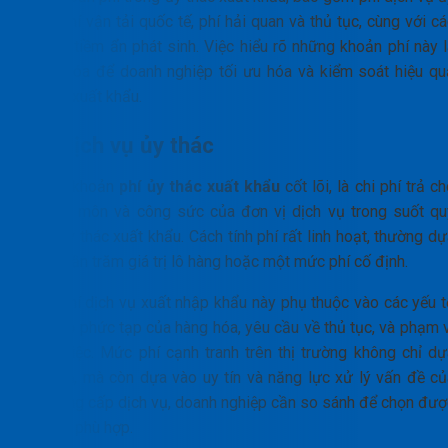
thác, phí vận tải quốc tế, phí hải quan và thủ tục, cùng với c
chi phí tiềm ẩn phát sinh. Việc hiểu rõ những khoản phí này 
chìa khóa để doanh nghiệp tối ưu hóa và kiểm soát hiệu qu
chi phí xuất khẩu.
Phí dịch vụ ủy thác
Đây là khoản
phí ủy thác xuất khẩu
cốt lõi, là chi phí trả c
chuyên môn và công sức của đơn vị dịch vụ trong suốt qu
trình ủy thác xuất khẩu. Cách tính phí rất linh hoạt, thường d
trên phần trăm giá trị lô hàng hoặc một mức phí cố định.
Mức phí dịch vụ xuất nhập khẩu này phụ thuộc vào các yếu t
như: độ phức tạp của hàng hóa, yêu cầu về thủ tục, và phạm v
công việc. Mức phí cạnh tranh trên thị trường không chỉ dự
vào giá, mà còn dựa vào uy tín và năng lực xử lý vấn đề củ
nhà cung cấp dịch vụ, doanh nghiệp cần so sánh để chọn đượ
đối tác phù hợp.