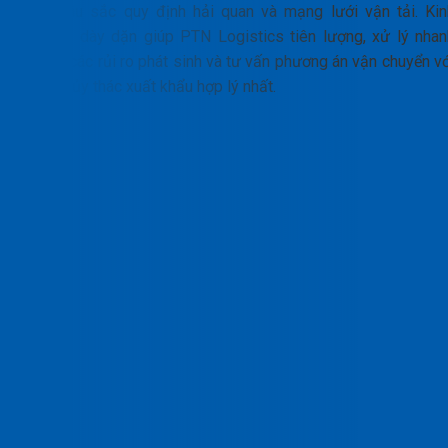
hiểu sâu sắc quy định hải quan và mạng lưới vận tải. Kin
nghiệm dày dặn giúp PTN Logistics tiên lượng, xử lý nhan
chóng các rủi ro phát sinh và tư vấn phương án vận chuyển vớ
chi phí ủy thác xuất khẩu hợp lý nhất.