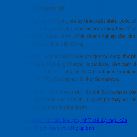
Phí vận tải quốc tế
Chiếm tỷ trọng lớn nhất trong
phí ủy thác xuất khẩu
, cước vậ
tải quốc tế là khoản phí trả cho hãng tàu hoặc hãng bay để v
chuyển hàng hóa. Ngoài cước chính, doanh nghiệp cần chú 
đến các loại phụ phí luôn biến động.
Với đường biển, các khoản phí local charges tại cảng như ph
phí THC (Terminal Handling Charge) là bắt buộc. Bên cạnh đ
là các phụ phí khác như phụ phí CIC (Container Imbalanc
Charge), phụ phí EBS (Emergency Bunker Surcharge),…
Tương tự, phụ phí hàng không (Air Freight Surcharges) cũn
rất đa dạng (phí nhiên liệu, an ninh,…). Cước phí thay đổi li
tục, đòi hỏi sự cập nhật thường xuyên.
Bạn bối rối với các loại phụ phí? Để đội ngũ của
chúng tôi giải thích chi tiết giúp bạn.