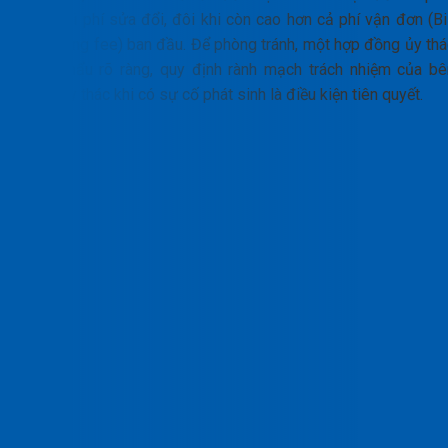
sinh chi phí sửa đổi, đôi khi còn cao hơn cả phí vận đơn (Bi
of Lading fee) ban đầu. Để phòng tránh, một hợp đồng ủy thá
xuất khẩu rõ ràng, quy định rành mạch trách nhiệm của bê
nhận ủy thác khi có sự cố phát sinh là điều kiện tiên quyết.