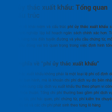
Phí ủy thác xuất khẩu: Tổng quan
và cấu trúc
Việc nắm rõ khái niệm và cấu trúc
phí ủy thác xuất khẩu
s
giúp doanh nghiệp lập kế hoạch ngân sách chính xác hơn. T
đặc tính hàng hóa đến tuyến đường và yêu cầu chứng từ, mỗ
yếu tố đều đóng vai trò quan trọng trong việc định hình tổn
chi phí.
Định nghĩa về “phí ủy thác xuất khẩu”
Phí ủy thác xuất khẩu không phải là một loại lệ phí cố định 
Nhà nước ban hành, mà là khoản chi phí dịch vụ do bên nhậ
ủy thác/bên cung cấp dịch vụ xuất khẩu thu theo phạm vi côn
việc đã thỏa thuận. Tổng chi phí thường bao gồm phí dịch vụ
cước vận tải, phí hải quan, phí chứng từ, phí kiểm tra chuyê
ngành nếu có và các chi phí phát sinh theo từng lô hàng.