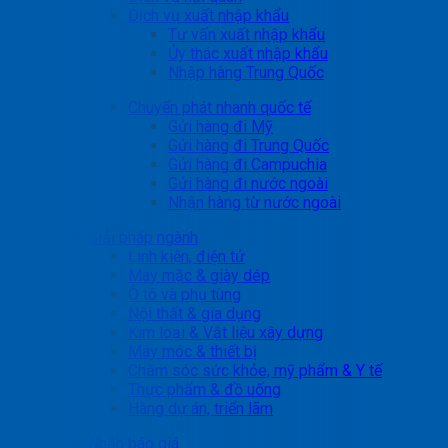
Dịch vụ xuất nhập khẩu
Tư vấn xuất nhập khẩu
Ủy thác xuất nhập khẩu
Nhập hàng Trung Quốc
Chuyển phát nhanh quốc tế
Gửi hàng đi Mỹ
Gửi hàng đi Trung Quốc
Gửi hàng đi Campuchia
Gửi hàng đi nước ngoài
Nhận hàng từ nước ngoài
Giải pháp ngành
Linh kiện, điện tử
May mặc & giày dép
Ô tô và phụ tùng
Nội thất & gia dụng
Kim loại & Vật liệu xây dựng
Máy móc & thiết bị
Chăm sóc sức khỏe, mỹ phẩm & Y tế
Thực phẩm & đồ uống
Hàng dự án, triển lãm
Nhận báo giá