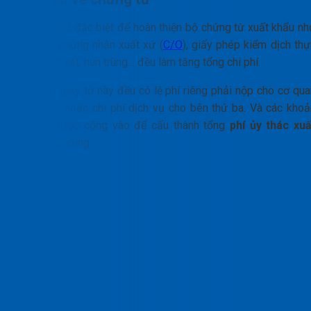
Các thủ tục đặc biệt để hoàn thiện bộ chứng từ xuất khẩu nh
xin Giấy chứng nhận xuất xứ (
C/O
), giấy phép kiểm dịch thự
vật/động vật, hun trùng… đều làm tăng tổng chi phí.
Mỗi loại giấy tờ này đều có lệ phí riêng phải nộp cho cơ qua
nhà nước hoặc chi phí dịch vụ cho bên thứ ba. Và các khoả
này sẽ được cộng vào để cấu thành tổng
phí ủy thác xuấ
khẩu
cuối cùng.