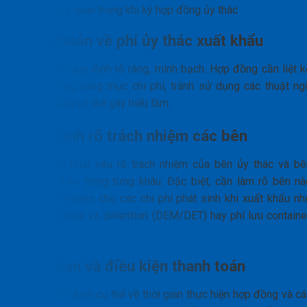
Lưu ý quan trọng khi ký hợp đồng ủy thác
Điều khoản về phí ủy thác xuất khẩu
Phải được quy định rõ ràng, minh bạch. Hợp đồng cần liệt k
chi tiết từng hạng mục chi phí, tránh sử dụng các thuật ng
chung chung có thể gây hiểu lầm.
Phân định rõ trách nhiệm các bên
Hợp đồng phải nêu rõ trách nhiệm của bên ủy thác và bê
nhận ủy thác trong từng khâu. Đặc biệt, cần làm rõ bên nà
chịu trách nhiệm cho các chi phí phát sinh khi xuất khẩu nh
phí demurrage và detention (DEM/DET) hay phí lưu container
lưu bãi.
Thời gian và điều kiện thanh toán
Cần có quy định cụ thể về thời gian thực hiện hợp đồng và cá