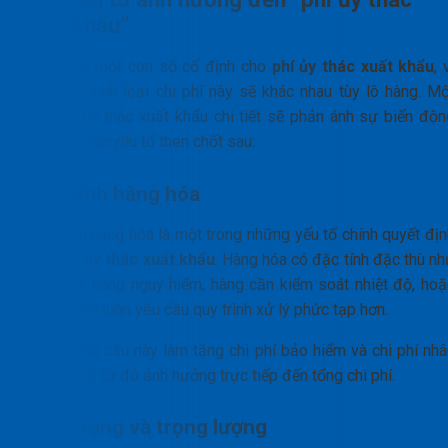
xuất khẩu”
Không có một con số cố định cho
phí ủy thác xuất khẩu
, 
vậy cách tính loại chi phí này sẽ khác nhau tùy lô hàng. Mộ
báo giá ủy thác xuất khẩu chi tiết sẽ phản ánh sự biến độn
dựa trên các yếu tố then chốt sau:
Loại hình hàng hóa
Loại hình hàng hóa là một trong những yếu tố chính quyết địn
mức
phí ủy thác xuất khẩu
. Hàng hóa có đặc tính đặc thù nh
hóa chất, hàng nguy hiểm, hàng cần kiểm soát nhiệt độ, hoặ
hàng dễ vỡ luôn yêu cầu quy trình xử lý phức tạp hơn.
Những yêu cầu này làm tăng chi phí bảo hiểm và chi phí nhâ
công xử lý, từ đó ảnh hưởng trực tiếp đến tổng chi phí.
Khối lượng và trọng lượng