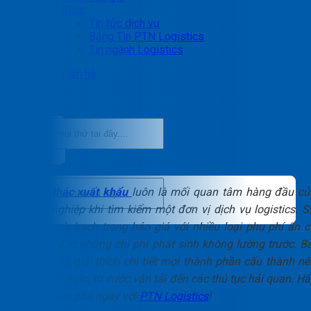
Blog
Tin tức dịch vụ
Bảng Tin PTN Logistics
Tin ngành Logistics
Liên hệ
Phí ủy thác xuất khẩu
luôn là mối quan tâm hàng đầu củ
doanh nghiệp khi tìm kiếm một đơn vị dịch vụ logistics. S
thiếu minh bạch trong báo giá với nhiều loại phụ phí ẩn c
thể dẫn đến những chi phí phát sinh không lường trước. Bà
viết này sẽ giải thích chi tiết mọi thành phần cấu thành nê
chi phí ủy thác, từ cước vận tải đến các thủ tục hải quan. H
cùng khám phá ngay với
PTN Logistics
!