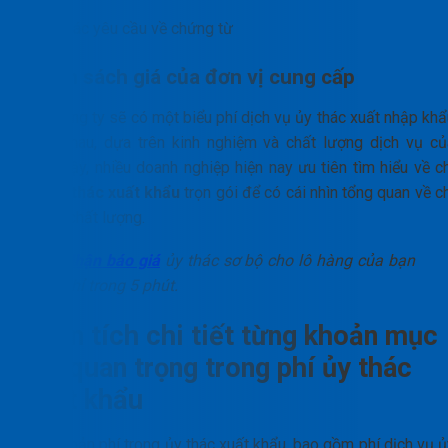
Các yêu cầu về chứng từ
Chính sách giá của đơn vị cung cấp
Mỗi công ty sẽ có một biểu phí dịch vụ ủy thác xuất nhập khẩ
khác nhau, dựa trên kinh nghiệm và chất lượng dịch vụ củ
họ.Vì vậy, nhiều doanh nghiệp hiện nay ưu tiên tìm hiểu về c
phí ủy thác xuất khẩu
trọn gói để có cái nhìn tổng quan về c
phí và chất lượng.
Nhận báo giá
ủy thác sơ bộ cho lô hàng của bạn
chỉ trong 5 phút.
Phân tích chi tiết từng khoản mục
phí quan trọng trong phí ủy thác
xuất khẩu
Các khoản phí trong ủy thác xuất khẩu, bao gồm phí dịch vụ ủ