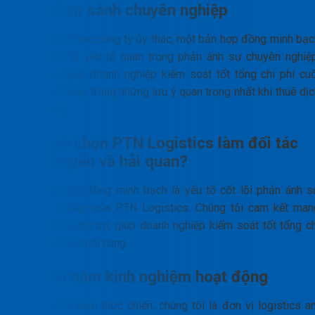
Yếu tố so sánh chuyên nghiệp
Khi so sánh các công ty ủy thác, một bản hợp đồng minh bạc
và chi tiết là yếu tố quan trọng phản ánh sự chuyên nghiệp
Điều này giúp doanh nghiệp kiểm soát tốt tổng chi phí cuố
cùng và là một trong những lưu ý quan trọng nhất khi thuê dị
vụ ủy thác.
Tại sao chọn PTN Logistics làm đối tác
vận chuyển và hải quan?
Một bản hợp đồng minh bạch là yếu tố cốt lõi phản ánh s
chuyên nghiệp của PTN Logistics. Chúng tôi cam kết man
đến dịch vụ tối ưu, giúp doanh nghiệp kiểm soát tốt tổng ch
phí logistics cuối cùng.
Hơn 15 năm kinh nghiệm hoạt động
Với hơn 15 năm thực chiến, chúng tôi là đơn vị logistics a