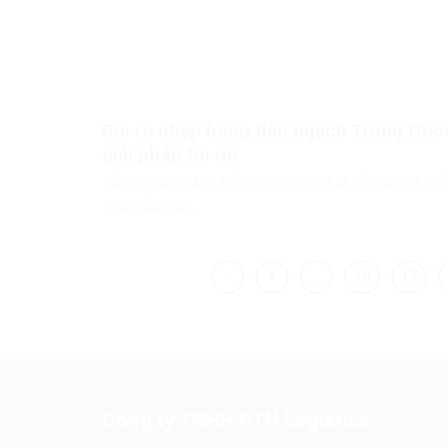
Rủi ro nhập hàng tiểu ngạch Trung Quố
giải pháp tối ưu
Rủi ro nhập hàng tiểu ngạch Trung Quốc luôn là mối
ngại của các...
1
…
16
17
Công ty TNHH PTN Logistics