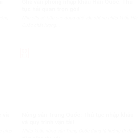
i
Ghế văn phòng nhập khẩu Hàn Quốc: Thủ
tục hải quan trọn gói!
ường
Nhu cầu sở hữu các dòng ghế văn phòng nhập khẩu Hà
Quốc chất lượng...
09
Th3
c và
Nông sản Trung Quốc: Thủ tục nhập khẩu
và quy trình vận tải!
c giúp
Nhập khẩu nông sản Trung Quốc đang là hướng đi đầy