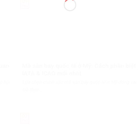
09
Th3
quan
Mã sân bay quốc tế ở Mỹ: Cách phân biệt
IATA & ICAO mới nhất
ơ hội
Lựa chọn chính xác mã sân bay quốc tế ở Mỹ đóng vai
trò then...
07
Th3