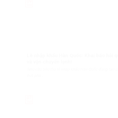
09
Th3
Lê nhập khẩu Hàn Quốc: Khai báo hải 
và vận chuyển lạnh!
Nhu cầu tiêu thụ lê nhập khẩu Hàn Quốc đang tạo c
bứt phá...
07
Th3