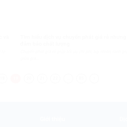
c và
Tìm hiểu dịch vụ chuyển phát giá rẻ nhưng
đảm bảo chất lượng
 lo
Chuyển phát giá rẻ giúp tối ưu chi phí, tuy nhiên, ranh gi
giữa giá...
18
19
20
21
22
…
85
Giới thiệu
Dị