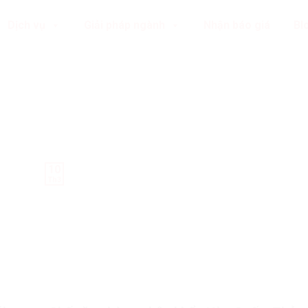
Dịch vụ
Giải pháp ngành
Nhận báo giá
Bl
10
Th3