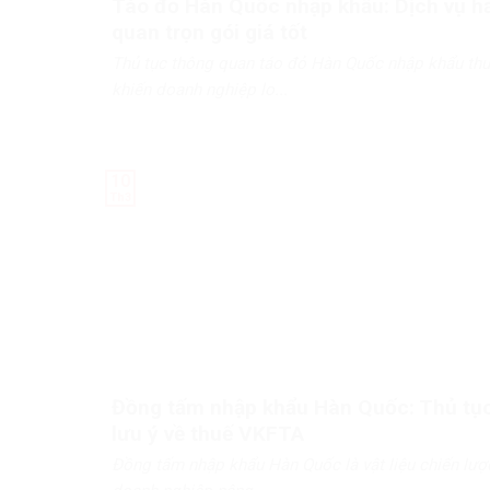
Táo đỏ Hàn Quốc nhập khẩu: Dịch vụ hả
quan trọn gói giá tốt
Thủ tục thông quan táo đỏ Hàn Quốc nhập khẩu th
khiến doanh nghiệp lo...
10
Th3
Đồng tấm nhập khẩu Hàn Quốc: Thủ tụ
lưu ý về thuế VKFTA
Đồng tấm nhập khẩu Hàn Quốc là vật liệu chiến lượ