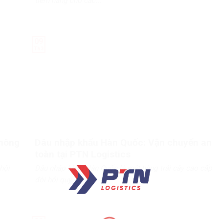
tiềm năng cho các...
09
Th3
thông
Dâu nhập khẩu Hàn Quốc: Vận chuyển an
toàn tại PTN Logistics
hội
Dâu nhập khẩu Hàn Quốc là mặt hàng trái cây cao cấp
đòi hỏi quy...