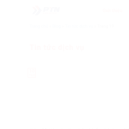
Bỏ
Giới thiệu
qua
nội
dung
Trang chủ
»
Blog
»
Tin tức dịch vụ
»
Trang 19
Tin tức dịch vụ
10
Th3