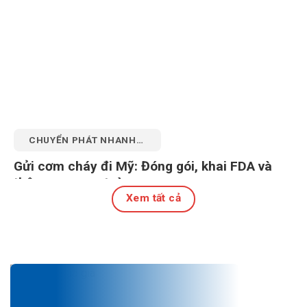
CHUYỂN PHÁT NHANH
QUỐC TẾ
Gửi cơm cháy đi Mỹ: Đóng gói, khai FDA và
thông quan an toàn
Xem tất cả
27 Tháng 7, 2026