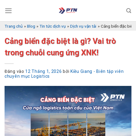
Bỏ
qua
nội
dung
Trang chủ
»
Blog
»
Tin tức dịch vụ
»
Dịch vụ vận tải
»
Cảng biển đặc biệt 
Cảng biển đặc biệt là gì? Vai trò
trong chuỗi cung ứng XNK!
Đăng vào
12 Tháng 1, 2026
bởi
Kiều Giang - Biên tập viên
chuyên mục Logistics