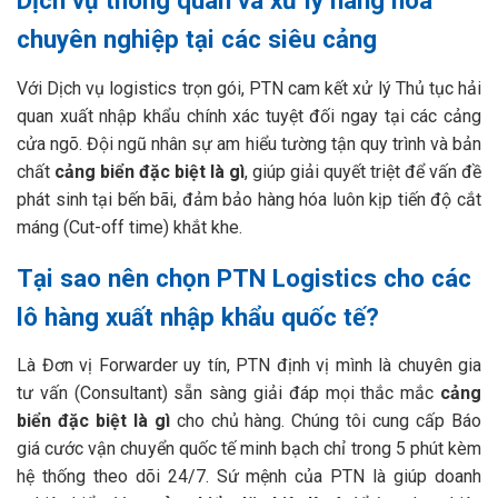
Dịch vụ thông quan và xử lý hàng hóa
chuyên nghiệp tại các siêu cảng
Với Dịch vụ logistics trọn gói, PTN cam kết xử lý Thủ tục hải
quan xuất nhập khẩu chính xác tuyệt đối ngay tại các cảng
cửa ngõ. Đội ngũ nhân sự am hiểu tường tận quy trình và bản
chất
cảng biển đặc biệt là gì
, giúp giải quyết triệt để vấn đề
phát sinh tại bến bãi, đảm bảo hàng hóa luôn kịp tiến độ cắt
máng (Cut-off time) khắt khe.
Tại sao nên chọn PTN Logistics cho các
lô hàng xuất nhập khẩu quốc tế?
Là Đơn vị Forwarder uy tín, PTN định vị mình là chuyên gia
tư vấn (Consultant) sẵn sàng giải đáp mọi thắc mắc
cảng
biển đặc biệt là gì
cho chủ hàng. Chúng tôi cung cấp Báo
giá cước vận chuyển quốc tế minh bạch chỉ trong 5 phút kèm
hệ thống theo dõi 24/7. Sứ mệnh của PTN là giúp doanh