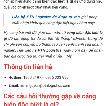
nghiệp hiểu đúng
cảng biển đặc biệt là gì
để ứng dụng hiệu
quả vào chiến lược xuất khẩu bền vững.
Liên hệ PTN Logistics để được tư vấn
giải pháp
xuất nhập khẩu qua cảng đặc biệt ngay hôm nay!
Hy vọng bài viết đã giúp bạn nắm rõ
cảng biển đặc biệt là
gì
để tận dụng tối đa lợi thế “đi thẳng” (Direct). Đừng để
chi phí vận chuyển trở thành rào cản cạnh tranh của doanh
nghiệp. Hãy liên hệ
PTN Logistics
ngay hôm nay để nhận
báo giá cước tàu ưu đãi nhất đi Âu – Mỹ.
Thông tin liên hệ
Hotline:
1900 2197 – 0935 333 999
Email:
nam.nguyen@ptnlogistics.com
Các câu hỏi thường gặp về cảng
biển đặc biệt là gì?