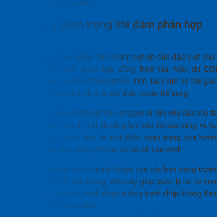
“Customary Quick”.
Các lưu ý quan trọng khi đàm phán hợp
đồng
Khi đàm phán hợp đồng, các doanh nghiệp cần đặc biệt chú 
đến lưu ý khi đàm phán hợp đồng thuê tàu. Mặc dù
CQ
terms
không xác định thời gian cố định, bạn vẫn có thể giả
thiểu rủi ro bằng cách đưa ra các điều khoản bổ sung.
Một trong những lời khuyên cho shipper là nên yêu cầu chủ tà
cung cấp thông tin chi tiết về năng lực xếp dỡ của cảng và lị
sử làm hàng tại đó. Đây là một phần quan trọng của hướn
dẫn đàm phán hợp đồng để bảo vệ lợi ích của mình
Hơn nữa, bạn cần làm rõ trách nhiệm của các bên trong trườn
hợp có sự cố bất khả kháng. Việc này giúp quản lý rủi ro tro
vận tải biển hiệu quả, tránh được những tranh chấp không đán
có và tổn thất về tài chính.