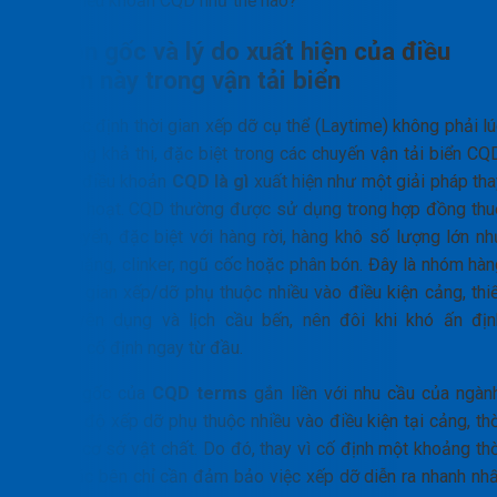
Điều khoản CQD như thế nào?
Nguồn gốc và lý do xuất hiện của điều
khoản này trong vận tải biển
Việc xác định thời gian xếp dỡ cụ thể (Laytime) không phải l
nào cũng khả thi, đặc biệt trong các chuyến vận tải biển CQD
Do đó, điều khoản
CQD là gì
xuất hiện như một giải pháp tha
thế linh hoạt. CQD thường được sử dụng trong hợp đồng thu
tàu chuyến, đặc biệt với hàng rời, hàng khô số lượng lớn nh
than, quặng, clinker, ngũ cốc hoặc phân bón. Đây là nhóm hàn
có thời gian xếp/dỡ phụ thuộc nhiều vào điều kiện cảng, thiế
bị chuyên dụng và lịch cầu bến, nên đôi khi khó ấn địn
laytime cố định ngay từ đầu.
Nguồn gốc của
CQD terms
gắn liền với nhu cầu của ngành
nơi tốc độ xếp dỡ phụ thuộc nhiều vào điều kiện tại cảng, th
tiết, và cơ sở vật chất. Do đó, thay vì cố định một khoảng th
gian, các bên chỉ cần đảm bảo việc xếp dỡ diễn ra nhanh nhấ