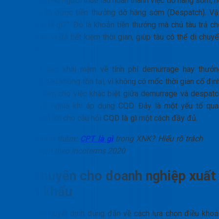
Ngược lại, nếu người thuê tàu hoàn thành việc dỡ hàng sớm, h
có thể nhận được tiền thưởng dỡ hàng sớm (Despatch). Vậ
“despatch là gì?”. Đó là khoản tiền thưởng mà chủ tàu trả ch
người thuê vì đã tiết kiệm thời gian, giúp tàu có thể di chuy
sớm hơn.
Với CQD, các khái niệm về tính phí demurrage hay thưởn
despatch đều không tồn tại, vì không có mốc thời gian cố địn
Điều này làm cho việc khác biệt giữa demurrage và despatc
trở nên vô nghĩa khi áp dụng CQD. Đây là một yếu tố qua
trọng để trả lời cho câu hỏi
CQD là gì
một cách đầy đủ.
>>Xem thêm:
CPT là gì
trong XNK? Hiểu rõ trách
nhiệm theo Incoterms 2020
Lời khuyên cho doanh nghiệp xuất
nhập khẩu
Để đưa ra quyết định đúng đắn về cách lựa chọn điều khoả