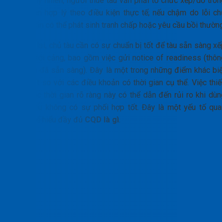
định. Tuy nhiên, người thuê tàu vẫn phải tổ chức xếp/dỡ tron
thời gian hợp lý theo điều kiện thực tế; nếu chậm do lỗi ch
quan, vẫn có thể phát sinh tranh chấp hoặc yêu cầu bồi thườn
Ngược lại, chủ tàu cần có sự chuẩn bị tốt để tàu sẵn sàng xế
dỡ khi tới cảng, bao gồm việc gửi notice of readiness (thôn
báo tàu đã sẵn sàng). Đây là một trong những điểm khác biệ
lớn nhất so với các điều khoản có thời gian cụ thể. Việc thi
các mốc thời gian rõ ràng này có thể dẫn đến rủi ro khi dùn
CQD nếu không có sự phối hợp tốt. Đây là một yếu tố qua
trọng để hiểu đầy đủ
CQD là gì
.