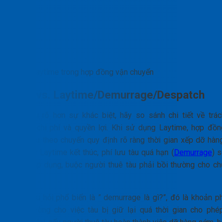
Laytime trong hợp đồng vận chuyển
CQD vs. Laytime/Demurrage/Despatch
Để hiểu rõ hơn sự khác biệt, hãy so sánh chi tiết về trác
nhiệm, chi phí và quyền lợi. Khi sử dụng Laytime, hợp đồn
thuê tàu theo chuyến quy định rõ ràng thời gian xếp dỡ hàng
Sau khi Laytime kết thúc, phí lưu tàu quá hạn (
Demurrage
) 
được áp dụng, buộc người thuê tàu phải bồi thường cho ch
tàu.
Một câu hỏi phổ biến là ” demurrage là gì?”, đó là khoản ph
bồi thường cho việc tàu bị giữ lại quá thời gian cho phép