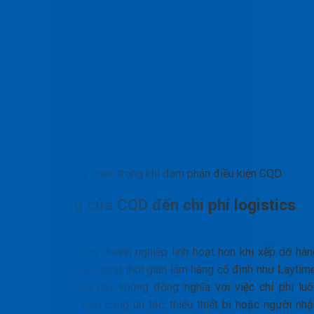
Các lưu ý quan trọng khi đàm phán điều kiện CQD
Tác động của CQD đến chi phí logistics
tổng thể
CQD có thể giúp doanh nghiệp linh hoạt hơn khi xếp dỡ hàn
rời, do không áp dụng thời gian làm hàng cố định như Laytime
Tuy nhiên, điều này không đồng nghĩa với việc chi phí luô
được tối ưu. Nếu cảng ùn tắc, thiếu thiết bị hoặc người nhậ