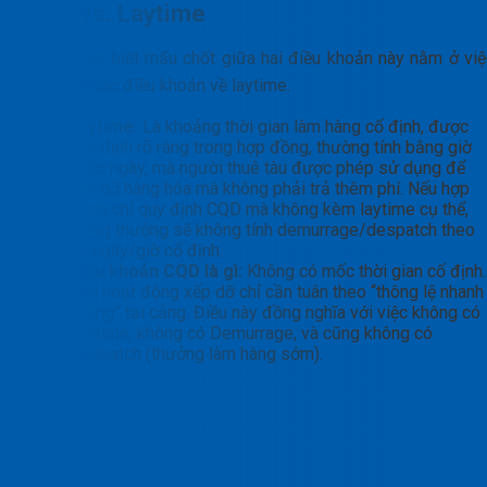
CQD vs. Laytime
Điểm khác biệt mấu chốt giữa hai điều khoản này nằm ở việ
xác định các điều khoản về laytime.
Laytime:
Là khoảng thời gian làm hàng cố định, được
quy định rõ ràng trong hợp đồng, thường tính bằng giờ
hoặc ngày, mà người thuê tàu được phép sử dụng để
xếp dỡ hàng hóa mà không phải trả thêm phí. Nếu hợp
đồng chỉ quy định CQD mà không kèm laytime cụ thể,
thông thường sẽ không tính demurrage/despatch theo
số ngày/giờ cố định.
Điều khoản CQD là gì:
Không có mốc thời gian cố định.
Mọi hoạt động xếp dỡ chỉ cần tuân theo “thông lệ nhanh
chóng” tại cảng. Điều này đồng nghĩa với việc không có
Laytime, không có Demurrage, và cũng không có
Despatch (thưởng làm hàng sớm).