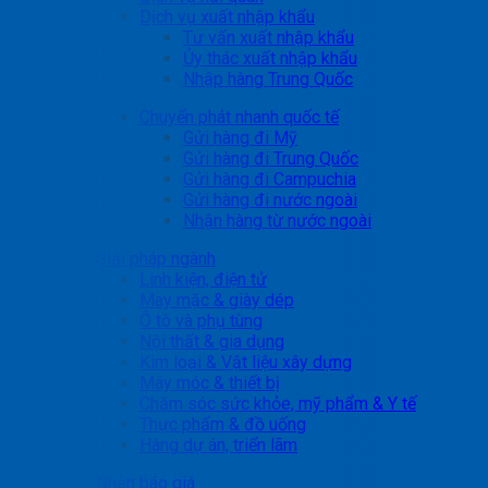
Dịch vụ xuất nhập khẩu
Tư vấn xuất nhập khẩu
Ủy thác xuất nhập khẩu
Nhập hàng Trung Quốc
Chuyển phát nhanh quốc tế
Gửi hàng đi Mỹ
Gửi hàng đi Trung Quốc
Gửi hàng đi Campuchia
Gửi hàng đi nước ngoài
Nhận hàng từ nước ngoài
Giải pháp ngành
Linh kiện, điện tử
May mặc & giày dép
Ô tô và phụ tùng
Nội thất & gia dụng
Kim loại & Vật liệu xây dựng
Máy móc & thiết bị
Chăm sóc sức khỏe, mỹ phẩm & Y tế
Thực phẩm & đồ uống
Hàng dự án, triển lãm
Nhận báo giá