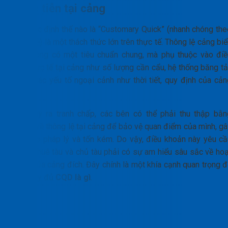
Thực tiễn tại cảng
Việc xác định thế nào là “Customary Quick” (nhanh chóng the
thông lệ) là một thách thức lớn trên thực tế. Thông lệ cảng bi
này không có một tiêu chuẩn chung, mà phụ thuộc vào điề
kiện thực tế tại cảng như số lượng cần cẩu, hệ thống băng tả
và cả các yếu tố ngoại cảnh như thời tiết, quy định của cản
vụ.
Nếu xảy ra tranh chấp, các bên có thể phải thu thập bằn
chứng về thông lệ tại cảng để bảo vệ quan điểm của mình, gâ
ra rủi ro pháp lý và tốn kém. Do vậy, điều khoản này yêu cầ
người thuê tàu và chủ tàu phải có sự am hiểu sâu sắc về hoạ
động của cảng đích. Đây chính là một khía cạnh quan trọng đ
hiểu đầy đủ
CQD là gì
.