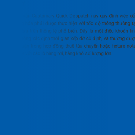
tại cảng”.
Điều khoản Customary Quick Despatch này quy định việc xế
dỡ hàng hóa phải được thực hiện với tốc độ thông thường tạ
cảng, dựa trên thông lệ phổ biến. Đây là một điều khoản lin
hoạt, không xác định thời gian xếp dỡ cố định, và thường đượ
thỏa thuận trong hợp đồng thuê tàu chuyến hoặc fixture note
đặc biệt với các lô hàng rời, hàng khô số lượng lớn.