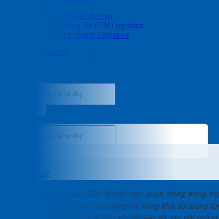
Blog
Tin tức dịch vụ
Bảng Tin PTN Logistics
Tin ngành Logistics
Liên hệ
Mục lục
CQD là gì
và vì sao điều khoản này quan trọng trong hợ
đồng thuê tàu chuyến? Với hàng rời, hàng khô số lượng lớn
CQD ảnh hưởng trực tiếp đến tốc độ xếp dỡ, chi phí chờ tà