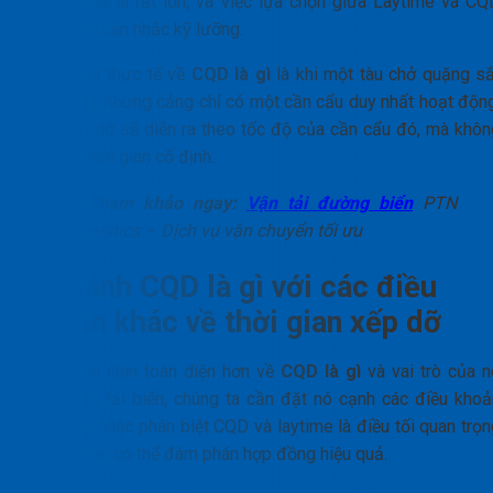
người thuê là rất lớn, và việc lựa chọn giữa Laytime và CQ
cần được cân nhắc kỹ lưỡng.
Một ví dụ thực tế về
CQD là gì
là khi một tàu chở quặng sắ
đến cảng, nhưng cảng chỉ có một cần cẩu duy nhất hoạt động
việc xếp dỡ sẽ diễn ra theo tốc độ của cần cẩu đó, mà khôn
có mốc thời gian cố định.
>>Tham khảo ngay:
Vận tải đường biển
PTN
Logistics – Dịch vụ vận chuyển tối ưu
So sánh CQD là gì với các điều
khoản khác về thời gian xếp dỡ
Để có cái nhìn toàn diện hơn về
CQD là gì
và vai trò của n
trong vận tải biển, chúng ta cần đặt nó cạnh các điều khoả
tương tự. Việc phân biệt CQD và laytime là điều tối quan trọ
để các bên có thể đàm phán hợp đồng hiệu quả.