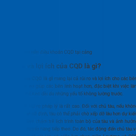
Thực tiễn điều khoản CQD tại cảng
Rủi ro và lợi ích của CQD là gì?
Điều khoản
CQD là gì
mang lại cả rủi ro và lợi ích cho các bê
Về lợi ích, nó giúp các bên linh hoạt hơn, đặc biệt khi việc l
hàng có thể kéo dài do những yếu tố không lường trước.
Tuy nhiên, rủi ro pháp lý là rất cao. Đối với chủ tàu, nếu khô
có Laytime cố định, tàu có thể phải chờ xếp dỡ lâu hơn dự kiế
Điều này làm chậm trễ lịch trình toàn bộ của tàu và ảnh hưởn
đến các chuyến hàng tiếp theo. Do đó, tác động đến chủ tàu v