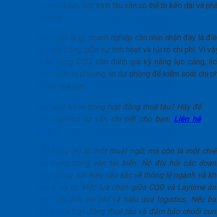
hàng phối hợp chậm, lịch trình tàu vẫn có thể bị kéo dài và ph
sinh tranh chấp.
Khi tìm hiểu CQD là gì, doanh nghiệp cần nhìn nhận đây là đi
khoản giúp cân bằng giữa sự linh hoạt và rủi ro chi phí. Vì vậ
trước khi áp dụng CQD, cần đánh giá kỹ năng lực cảng, lịc
cầu bến và chuẩn bị phương án dự phòng để kiểm soát chi ph
logistics hiệu quả hơn.
Kiểm soát rủi ro trong hợp đồng thuê tàu? Hãy để
PTN Logistics tư vấn chi tiết cho bạn.
Liên hệ
ngay!
CQD là gì
không chỉ là một thuật ngữ, mà còn là một chiế
lược quan trọng trong vận tải biển. Nó đòi hỏi các doan
nghiệp phải có sự am hiểu sâu sắc về thông lệ ngành và kh
năng quản lý rủi ro. Việc lựa chọn giữa CQD và Laytime ản
hưởng trực tiếp đến chi phí và hiệu quả logistics. Nếu bạ
muốn tối ưu hóa hợp đồng thuê tàu và đảm bảo chuỗi cun