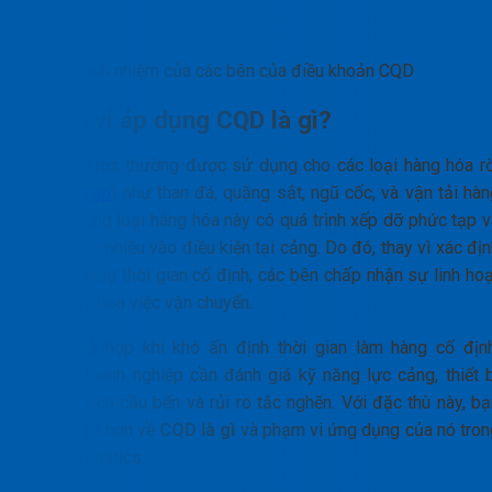
Trách nhiệm của các bên của điều khoản CQD
Phạm vi áp dụng CQD là gì?
CQD terms
thường được sử dụng cho các loại hàng hóa rờ
(
bulk cargo
) như than đá, quặng sắt, ngũ cốc, và vận tải hàn
khô. Những loại hàng hóa này có quá trình xếp dỡ phức tạp v
phụ thuộc nhiều vào điều kiện tại cảng. Do đó, thay vì xác đị
một khoảng thời gian cố định, các bên chấp nhận sự linh hoạ
để tối ưu hóa việc vận chuyển.
CQD phù hợp khi khó ấn định thời gian làm hàng cố định
nhưng doanh nghiệp cần đánh giá kỹ năng lực cảng, thiết b
xếp dỡ, lịch cầu bến và rủi ro tắc nghẽn. Với đặc thù này, b
đã hiểu rõ hơn về
CQD là gì
và phạm vi ứng dụng của nó tron
ngành logistics.