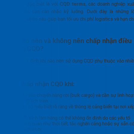
thuê tàu, đặc biệt là với
CQD terms
, các doanh nghiệp xuấ
nhập khẩu cần cân nhắc kỹ lưỡng. Dưới đây là những lờ
khuyên chuyên sâu giúp bạn tối ưu chi phí logistics và hạn c
rủi ro.
Khi nào nên và không nên chấp nhận điều
khoản CQD?
Việc quyết định khi nào nên sử dụng CQD phụ thuộc vào nhiề
yếu tố:
Nên chấp nhận CQD khi:
Bạn vận chuyển hàng rời (bulk cargo) và cần sự linh hoạ
trong lịch trình.
Bạn có hiểu biết rõ ràng về thông lệ cảng biển tại nơi xế
dỡ.
Lịch trình làm hàng có thể không ổn định do các yếu tố
khách quan như thời tiết, tắc nghẽn cảng hoặc sự sẵn c
của thiết bị.