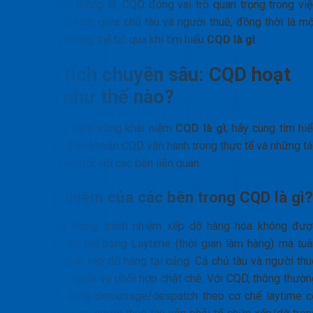
có thể theo thông lệ. CQD đóng vai trò quan trọng trong việ
cân bằng lợi ích giữa chủ tàu và người thuê, đồng thời là mộ
khía cạnh không thể bỏ qua khi tìm hiểu
CQD là gì
.
Phân tích chuyên sâu: CQD hoạt
động như thế nào?
Sau khi đã nắm vững khái niệm
CQD là gì
, hãy cùng tìm hi
cách thức điều khoản CQD vận hành trong thực tế và những tá
động của nó đối với các bên liên quan.
Trách nhiệm của các bên trong CQD là gì?
Trong hợp đồng, trách nhiệm xếp dỡ hàng hóa không đượ
phân chia cụ thể bằng Laytime (thời gian làm hàng) mà tuâ
theo quy định xếp dỡ hàng tại cảng. Cả chủ tàu và người thu
tàu đều có nghĩa vụ phối hợp chặt chẽ. Với CQD, thông thườn
không áp dụng demurrage/despatch theo cơ chế laytime c