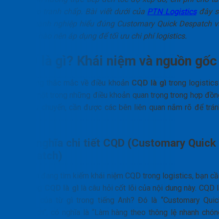
và rủi ro tranh chấp. Bài viết dưới của
PTN Logistics
đây s
giúp doanh nghiệp hiểu đúng Customary Quick Despatch v
biết khi nào nên áp dụng để tối ưu chi phí logistics.
CQD là gì? Khái niệm và nguồn gốc
Bạn đang thắc mắc về điều khoản
CQD là gì
trong logistics
Đây là một trong những điều khoản quan trọng trong hợp đồn
thuê tàu chuyến, cần được các bên liên quan nắm rõ để trán
rủi ro.
Định nghĩa chi tiết CQD (Customary Quick
Despatch)
Nếu bạn đang tìm kiếm khái niệm CQD trong logistics, bạn cầ
hiểu rằng
CQD là gì
là câu hỏi cốt lõi của nội dung này. CQD 
viết tắt của từ gì trong tiếng Anh? Đó là “Customary Quic
Despatch”, có nghĩa là “Làm hàng theo thông lệ nhanh chón