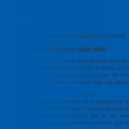
Cross docking xuất khẩu giao hàng nhanh, chi phí thấp
Ứng dụng cho hàng hóa nhập khẩu
Đối với hàng hóa nhập khẩu,
cross docking
đóng vai trò qua
trọng trong việc tăng tốc độ phân phối đến thị trường nội đị
Thay vì phải lưu trữ container tại cảng hoặc kho bãi tron
nhiều ngày, lô hàng lớn được vận chuyển trực tiếp đến kh
trung chuyển.
Tại đây, chúng được chia nhỏ thành các lô hàng phù hợp vớ
từng đại lý, cửa hàng hoặc điểm bán lẻ. Quy trình này được g
là dịch vụ chia hàng (deconsolidation). Nhờ đó, các doan
nghiệp có thể đưa sản phẩm ra thị trường nhanh hơn, giảm ch