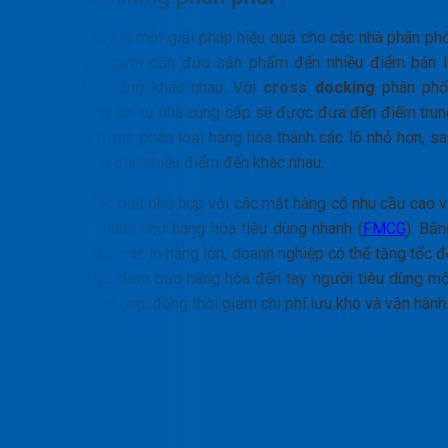
Loại hình này là một giải pháp hiệu quả cho các nhà phân phố
lớn, những người cần đưa sản phẩm đến nhiều điểm bán l
hoặc khách hàng khác nhau. Với
cross docking
phân phối
một tải hàng lớn từ nhà cung cấp sẽ được đưa đến điểm trun
chuyển và được phân loại hàng hóa thành các lô nhỏ hơn, sa
đó được gửi đến nhiều điểm đến khác nhau.
Điều này đặc biệt phù hợp với các mặt hàng có nhu cầu cao v
lưu thông nhanh như hàng hóa tiêu dùng nhanh (
FMCG
). Bằn
cách chia nhỏ các lô hàng lớn, doanh nghiệp có thể tăng tốc 
phân phối và đảm bảo hàng hóa đến tay người tiêu dùng mộ
cách nhanh chóng, đồng thời giảm chi phí lưu kho và vận hành