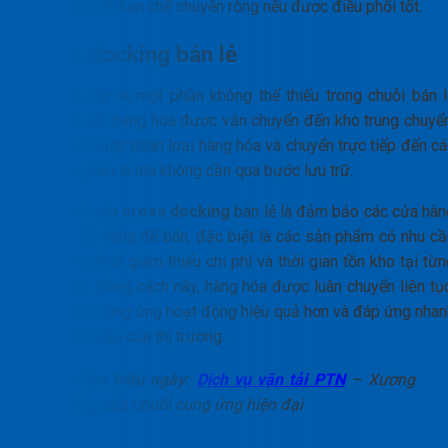
gom tuyến và hạn chế chuyến rỗng nếu được điều phối tốt.
Cross docking bán lẻ
Mô hình này là một phần không thể thiếu trong chuỗi bán l
hiện đại. Khi hàng hóa được vận chuyển đến kho trung chuyển
chúng sẽ được phân loại hàng hóa và chuyển trực tiếp đến cá
cửa hàng bán lẻ mà không cần qua bước lưu trữ.
Mục đích của
cross docking
bán lẻ là đảm bảo các cửa hàn
luôn có đủ hàng để bán, đặc biệt là các sản phẩm có nhu cầ
cao, đồng thời giảm thiểu chi phí và thời gian tồn kho tại từ
điểm bán. Bằng cách này, hàng hóa được luân chuyển liên tục
giúp chuỗi cung ứng hoạt động hiệu quả hơn và đáp ứng nhan
chóng nhu cầu của thị trường.
>>Tìm hiểu ngày:
Dịch vụ vận tải PTN
– Xương
sống của chuỗi cung ứng hiện đại