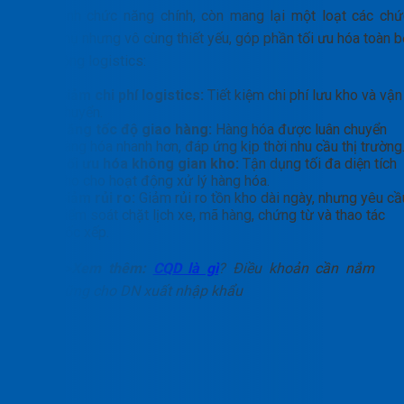
Bên cạnh chức năng chính, còn mang lại một loạt các chứ
năng phụ nhưng vô cùng thiết yếu, góp phần tối ưu hóa toàn b
hoạt động logistics:
Giảm chi phí logistics:
Tiết kiệm chi phí lưu kho và vận
chuyển.
Tăng tốc độ giao hàng:
Hàng hóa được luân chuyển
hàng hóa nhanh hơn, đáp ứng kịp thời nhu cầu thị trường
Tối ưu hóa không gian kho:
Tận dụng tối đa diện tích
kho cho hoạt động xử lý hàng hóa.
Giảm rủi ro:
Giảm rủi ro tồn kho dài ngày, nhưng yêu cầ
kiểm soát chặt lịch xe, mã hàng, chứng từ và thao tác
bốc xếp.
>>Xem thêm:
CQD là gì
? Điều khoản cần nắm
vững cho DN xuất nhập khẩu