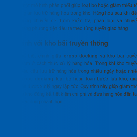
đây là một mô hình phân phối giúp loại bỏ hoặc giảm thiểu tố
đa thời gian lưu trữ hàng hóa trong kho. Hàng hóa sau khi đế
điểm trung chuyển sẽ được kiểm tra, phân loại và chuyể
nhanh sang phương tiện đầu ra theo từng tuyến giao hàng.
So sánh với kho bãi truyền thống
Sự khác biệt chính giữa
cross docking
và kho bãi truyề
thống nằm ở cách thức xử lý hàng hóa. Trong khi kho truyề
thống yêu cầu lưu trữ hàng hóa trong nhiều ngày hoặc nhiề
tuần,
cross docking
loại bỏ hoàn toàn bước lưu kho, giú
hàng đến được xử lý ngay lập tức. Quy trình này giúp giảm th
gian lưu kho đáng kể, tiết kiệm chi phí và đưa hàng hóa đến t
người tiêu dùng nhanh hơn.