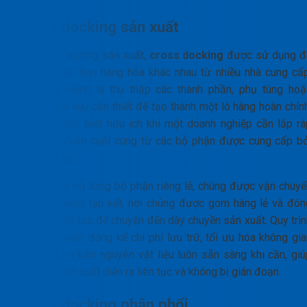
Cross docking sản xuất
Trong môi trường sản xuất,
cross docking
được sử dụng đ
tập hợp các loại hàng hóa khác nhau từ nhiều nhà cung cấp
Mục tiêu chính là thu thập các thành phần, phụ tùng hoặ
nguyên vật liệu cần thiết để tạo thành một lô hàng hoàn chỉn
Điều này đặc biệt hữu ích khi một doanh nghiệp cần lắp rá
một sản phẩm cuối cùng từ các bộ phận được cung cấp bở
nhiều đối tác.
Thay vì lưu trữ từng bộ phận riêng lẻ, chúng được vận chuyể
đến một điểm tập kết, nơi chúng được gom hàng lẻ và đón
gói ngay lập tức để chuyển đến dây chuyền sản xuất. Quy trìn
này giúp giảm đáng kể chi phí lưu trữ, tối ưu hóa không gia
kho và đảm bảo nguyên vật liệu luôn sẵn sàng khi cần, giú
quy trình sản xuất diễn ra liên tục và không bị gián đoạn.
Cross docking phân phối