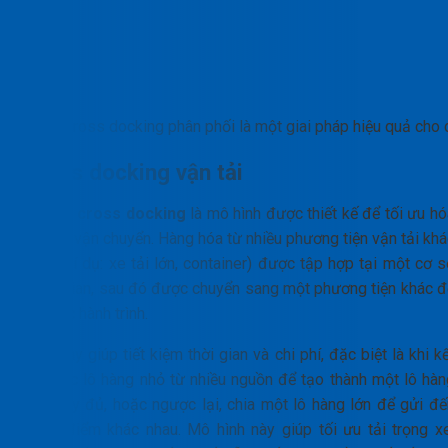
Cross docking phân phối là một giai pháp hiệu quả cho 
Cross docking vận tải
Vận tải
cross docking
là mô hình được thiết kế để tối ưu hó
lộ trình vận chuyển. Hàng hóa từ nhiều phương tiện vận tải kh
nhau (ví dụ: xe tải lớn, container) được tập hợp tại một cơ 
trung gian, sau đó được chuyển sang một phương tiện khác đ
tiếp tục hành trình.
Điều này giúp tiết kiệm thời gian và chi phí, đặc biệt là khi k
hợp các lô hàng nhỏ từ nhiều nguồn để tạo thành một lô hàn
lớn, đầy đủ, hoặc ngược lại, chia một lô hàng lớn để gửi đế
nhiều điểm khác nhau. Mô hình này giúp tối ưu tải trọng xe