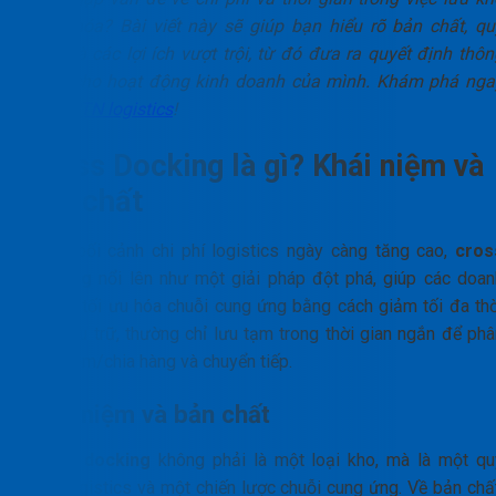
hàng hóa? Bài viết này sẽ giúp bạn hiểu rõ bản chất, qu
trình và các lợi ích vượt trội, từ đó đưa ra quyết định thôn
minh cho hoạt động kinh doanh của mình. Khám phá nga
cùng
PTN logistics
!
Cross Docking là gì? Khái niệm và
bản chất
Trong bối cảnh chi phí logistics ngày càng tăng cao,
cros
docking
nổi lên như một giải pháp đột phá, giúp các doan
nghiệp tối ưu hóa chuỗi cung ứng bằng cách giảm tối đa thờ
gian lưu trữ, thường chỉ lưu tạm trong thời gian ngắn để phâ
loại, gom/chia hàng và chuyển tiếp.
Khái niệm và bản chất
Cross docking
không phải là một loại kho, mà là một qu
trình logistics và một chiến lược chuỗi cung ứng. Về bản chấ