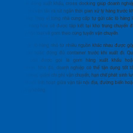
Trong hoạt động xuất khẩu, cross docking giúp doanh nghiệ
tối ưu chi phí vận tải và rút ngắn thời gian xử lý hàng trước k
đưa ra cảng. Thay vì từng nhà cung cấp tự gửi các lô hàng l
đến cảng, hàng hóa sẽ được tập kết tại kho trung chuyển đ
kiểm tra, phân loại và gom theo cùng tuyến vận chuyển.
Tại đây, các lô hàng nhỏ từ nhiều nguồn khác nhau được gộ
thành lô lớn hoặc đóng đủ container trước khi xuất đi. Qu
trình này còn được gọi là gom hàng xuất khẩu hoặ
consolidation. Nhờ đó, doanh nghiệp có thể tận dụng tốt tả
trọng container, giảm chi phí vận chuyển, hạn chế phát sinh l
kho và kết nối linh hoạt giữa vận tải nội địa, đường biển ho
đường hàng không.