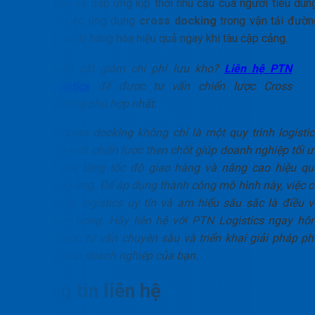
phí lưu kho và đáp ứng kịp thời nhu cầu của người tiêu dùng
Đặc biệt, việc ứng dụng
cross docking
trong vận tải đườn
biển giúp xử lý hàng hóa hiệu quả ngay khi tàu cập cảng.
Muốn cắt giảm chi phí lưu kho?
Liên hệ PTN
Logistics
để được tư vấn chiến lược Cross
Docking phù hợp nhất.
Tóm lại,
cross docking
không chỉ là một quy trình logistic
mà còn là một chiến lược then chốt giúp doanh nghiệp tối ư
hóa chi phí, tăng tốc độ giao hàng và nâng cao hiệu qu
chuỗi cung ứng. Để áp dụng thành công mô hình này, việc c
một đối tác logistics uy tín và am hiểu sâu sắc là điều v
cùng quan trọng. Hãy liên hệ với PTN Logistics ngay hô
nay để được tư vấn chuyên sâu và triển khai giải pháp ph
hợp nhất cho doanh nghiệp của bạn.
Thông tin liên hệ