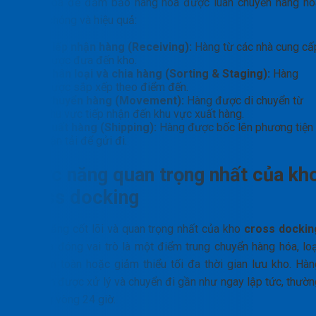
chìa khóa để đảm bảo hàng hóa được luân chuyển hàng hó
nhanh chóng và hiệu quả:
Tiếp nhận hàng (Receiving):
Hàng từ các nhà cung cấ
được đưa đến kho.
Phân loại và chia hàng (Sorting & Staging):
Hàng
được sắp xếp theo điểm đến.
Chuyển hàng (Movement):
Hàng được di chuyển từ
khu vực tiếp nhận đến khu vực xuất hàng.
Xuất hàng (Shipping):
Hàng được bốc lên phương tiện
vận tải để gửi đi.
Chức năng quan trọng nhất của kh
cross docking
Chức năng cốt lõi và quan trọng nhất của kho
cross dockin
chính là đóng vai trò là một điểm trung chuyển hàng hóa, loạ
bỏ hoàn toàn hoặc giảm thiểu tối đa thời gian lưu kho. Hàn
hóa đến được xử lý và chuyển đi gần như ngay lập tức, thườn
là trong vòng 24 giờ.