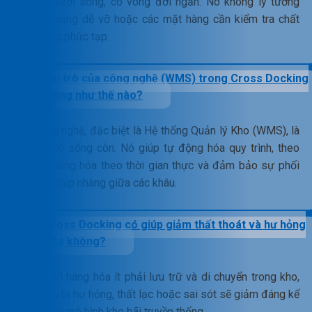
hóa tươi sống, có vòng đời ngắn. Nó không lý tưởng
cho hàng dễ vỡ hoặc các mặt hàng cần kiểm tra chất
lượng phức tạp.
Vai trò của công nghệ (WMS) trong Cross Docking
quan trọng như thế nào?
Công nghệ, đặc biệt là Hệ thống Quản lý Kho (WMS), là
yếu tố sống còn. Nó giúp tự động hóa quy trình, theo
dõi hàng hóa theo thời gian thực và đảm bảo sự phối
hợp nhịp nhàng giữa các khâu.
Cross Docking có giúp giảm thất thoát và hư hỏng
hàng hóa không?
Có. Vì hàng hóa ít phải lưu trữ và di chuyển trong kho,
rủi ro bị hư hỏng, thất lạc hoặc sai sót sẽ giảm đáng kể
so với mô hình kho bãi truyền thống.