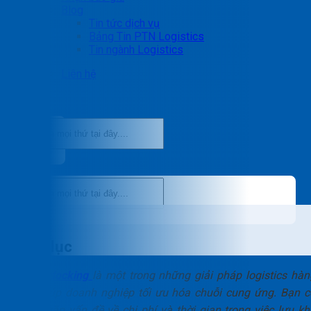
Blog
Tin tức dịch vụ
Bảng Tin PTN Logistics
Tin ngành Logistics
Liên hệ
Mục lục
Cross docking
là một trong những giải pháp logistics hàn
đầu giúp doanh nghiệp tối ưu hóa chuỗi cung ứng. Bạn c
đang gặp vấn đề về chi phí và thời gian trong việc lưu kh