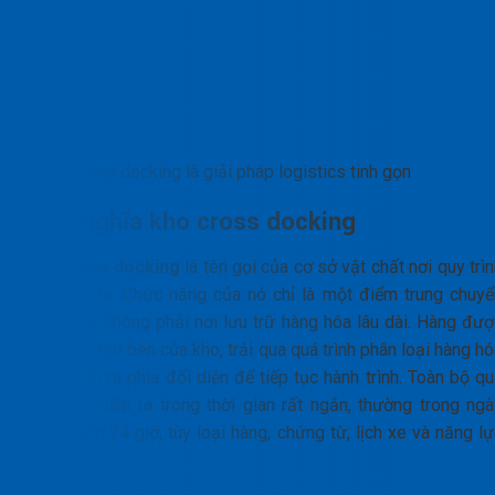
Cross docking là giải pháp logistics tinh gọn
Định nghĩa kho cross docking
Kho
cross docking
là tên gọi của cơ sở vật chất nơi quy trì
này diễn ra. Chức năng của nó chỉ là một điểm trung chuyể
hàng hóa, không phải nơi lưu trữ hàng hóa lâu dài. Hàng đượ
đưa vào một bên của kho, trải qua quá trình phân loại hàng h
và chuyển ra phía đối diện để tiếp tục hành trình. Toàn bộ q
trình này diễn ra trong thời gian rất ngắn, thường trong ngà
hoặc dưới 24 giờ, tùy loại hàng, chứng từ, lịch xe và năng l
kho.