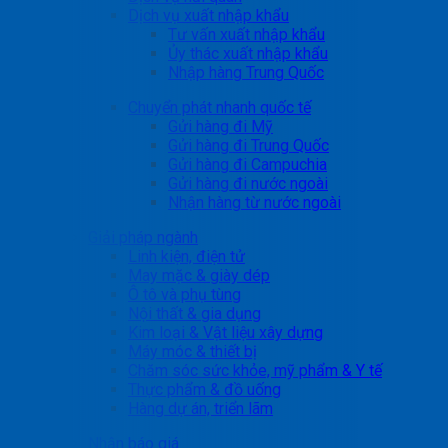
Dịch vụ xuất nhập khẩu
Tư vấn xuất nhập khẩu
Ủy thác xuất nhập khẩu
Nhập hàng Trung Quốc
Chuyển phát nhanh quốc tế
Gửi hàng đi Mỹ
Gửi hàng đi Trung Quốc
Gửi hàng đi Campuchia
Gửi hàng đi nước ngoài
Nhận hàng từ nước ngoài
Giải pháp ngành
Linh kiện, điện tử
May mặc & giày dép
Ô tô và phụ tùng
Nội thất & gia dụng
Kim loại & Vật liệu xây dựng
Máy móc & thiết bị
Chăm sóc sức khỏe, mỹ phẩm & Y tế
Thực phẩm & đồ uống
Hàng dự án, triển lãm
Nhận báo giá