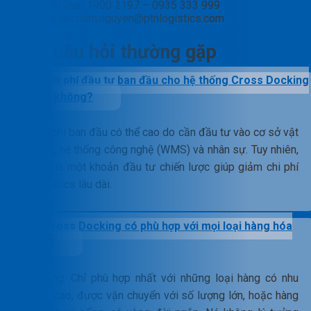
Hotline:
1900 2197 – 0935 333 999
Email:
nam.nguyen@ptnlogistics.com
Các câu hỏi thường gặp
Chi phí đầu tư ban đầu cho hệ thống Cross Docking
có cao không?
Chi phí ban đầu có thể cao do cần đầu tư vào cơ sở vật
chất, hệ thống công nghệ (WMS) và nhân sự. Tuy nhiên,
đây là một khoản đầu tư chiến lược giúp giảm chi phí
logistics lâu dài.
Cross Docking có phù hợp với mọi loại hàng hóa
không?
Không. Chỉ phù hợp nhất với những loại hàng có nhu
cầu cao, được vận chuyển với số lượng lớn, hoặc hàng