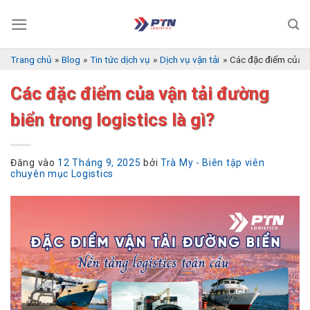
Bỏ
qua
nội
dung
Trang chủ
»
Blog
»
Tin tức dịch vụ
»
Dịch vụ vận tải
»
Các đặc điểm của vậ
Các đặc điểm của vận tải đường
biển trong logistics là gì?
Đăng vào
12 Tháng 9, 2025
bởi
Trà My - Biên tập viên
chuyên mục Logistics