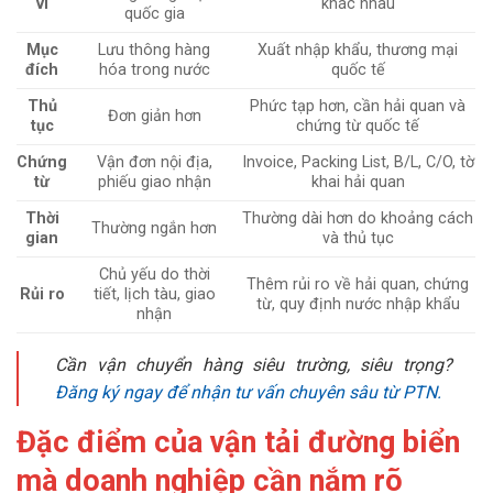
vi
khác nhau
quốc gia
Mục
Lưu thông hàng
Xuất nhập khẩu, thương mại
đích
hóa trong nước
quốc tế
Thủ
Phức tạp hơn, cần hải quan và
Đơn giản hơn
tục
chứng từ quốc tế
Chứng
Vận đơn nội địa,
Invoice, Packing List, B/L, C/O, tờ
từ
phiếu giao nhận
khai hải quan
Thời
Thường dài hơn do khoảng cách
Thường ngắn hơn
gian
và thủ tục
Chủ yếu do thời
Thêm rủi ro về hải quan, chứng
Rủi ro
tiết, lịch tàu, giao
từ, quy định nước nhập khẩu
nhận
Cần vận chuyển hàng siêu trường, siêu trọng?
Đăng ký ngay để nhận tư vấn chuyên sâu từ PTN.
Đặc điểm của vận tải đường biển
mà doanh nghiệp cần nắm rõ