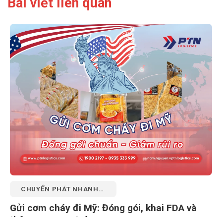
Bài viết liên quan
CHUYỂN PHÁT NHANH
QUỐC TẾ
Gửi cơm cháy đi Mỹ: Đóng gói, khai FDA và
thông quan an toàn