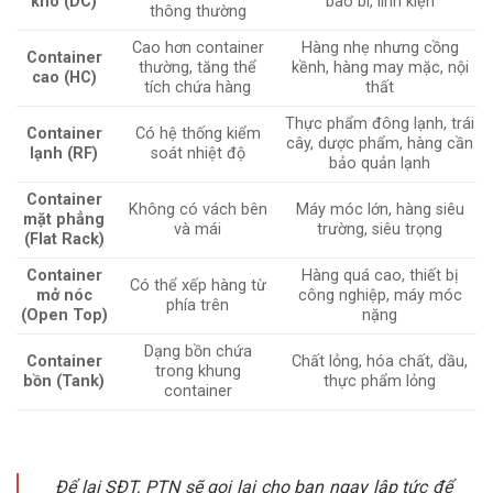
khô (DC)
bao bì, linh kiện
thông thường
Cao hơn container
Hàng nhẹ nhưng cồng
Container
thường, tăng thể
kềnh, hàng may mặc, nội
cao (HC)
tích chứa hàng
thất
Thực phẩm đông lạnh, trái
Container
Có hệ thống kiểm
cây, dược phẩm, hàng cần
lạnh (RF)
soát nhiệt độ
bảo quản lạnh
Container
Không có vách bên
Máy móc lớn, hàng siêu
mặt phẳng
và mái
trường, siêu trọng
(Flat Rack)
Container
Hàng quá cao, thiết bị
Có thể xếp hàng từ
mở nóc
công nghiệp, máy móc
phía trên
(Open Top)
nặng
Dạng bồn chứa
Container
Chất lỏng, hóa chất, dầu,
trong khung
bồn (Tank)
thực phẩm lỏng
container
Để lại SĐT, PTN sẽ gọi lại cho bạn ngay lập tức để