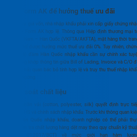
C/O Form AK để hưởng thuế ưu đãi
Để tối ưu giá vốn, nhà nhập khẩu phải xin cấp giấy chứng nhậ
xuất xứ Form AK hợp lệ. Thông qua Hiệp định thương mại t
do Việt Nam – Hàn Quốc (VKFTA/AKFTA), mặt hàng thời tran
nữ có thể được hưởng mức thuế ưu đãi 0%. Tuy nhiên, chứn
từ của lô
đầm Hàn Quốc nhập khẩu
cần sự chính xác tuyệ
đối, trùng khớp thông tin giữa Bill of Lading, Invoice và C/O 
tránh bị hải quan bác bỏ tính hợp lệ và truy thu thuế nhập kh
thông thường.
Kiểm soát chất liệu
Thành phần vải (cotton, polyester, silk) quyết định trực tiế
đến mã HS và chính sách nhập khẩu. Trước khi thông quan kiệ
đầm Hàn Quốc nhập khẩu
, doanh nghiệp có thể phải thự
hiện kiểm tra chất lượng hàng dệt may theo quy chuẩn kỹ thuậ
(QCVN 01:2017/BCT) về mức giới hạn hàm lượn