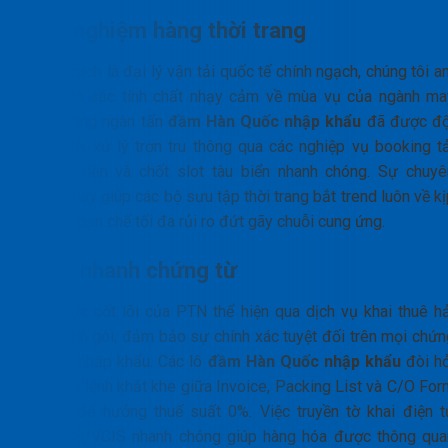
Kinh nghiệm hàng thời trang
Với tư cách là đại lý vận tải quốc tế chính ngạch, chúng tôi 
hiểu sâu sắc tính chất nhạy cảm về mùa vụ của ngành ma
mặc. Hàng ngàn tấn
đầm Hàn Quốc nhập khẩu
đã được độ
ngũ PTN xử lý trơn tru thông qua các nghiệp vụ booking tả
bay ưu tiên và chốt slot tàu biển nhanh chóng. Sự chuyê
nghiệp này giúp các bộ sưu tập thời trang bắt trend luôn về k
tiến độ, hạn chế tối đa rủi ro đứt gãy chuỗi cung ứng.
Xử lý nhanh chứng từ
Năng lực cốt lõi của PTN thể hiện qua dịch vụ khai thuê hả
quan trọn gói, đảm bảo sự chính xác tuyệt đối trên mọi chứn
từ xuất nhập khẩu. Các lô
đầm Hàn Quốc nhập khẩu
đòi hỏ
sự khớp lệnh khắt khe giữa Invoice, Packing List và C/O For
AK/VK để hưởng thuế suất 0%. Việc truyền tờ khai điện t
VNACCS/VCIS nhanh chóng giúp hàng hóa được thông qua