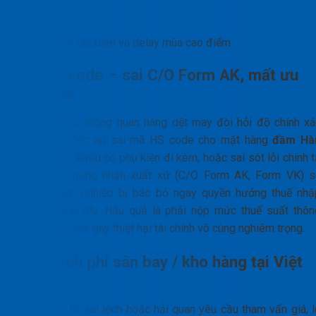
Rủi ro tắc biên và delay mùa cao điểm
Sai HS code – sai C/O Form AK, mất ưu
đãi thuế
Khâu thủ tục thông quan hàng dệt may đòi hỏi độ chính xá
tuyệt đối. Việc áp sai mã HS code cho mặt hàng
đầm Hà
Quốc nhập khẩu
có phụ kiện đi kèm, hoặc sai sót lỗi chính 
trên giấy chứng nhận xuất xứ (C/O Form AK, Form VK) s
khiến doanh nghiệp bị bác bỏ ngay quyền hưởng thuế nhậ
khẩu ưu đãi 0%. Hậu quả là phải nộp mức thuế suất thôn
thường rất cao, gây thiệt hại tài chính vô cùng nghiêm trọng.
Phát sinh phí sân bay / kho hàng tại Việt
Nam
Khi chứng từ sai lệch hoặc hải quan yêu cầu tham vấn giá, l