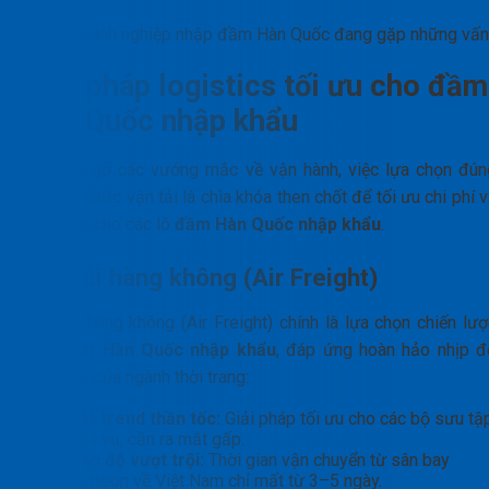
Doanh nghiệp nhập đầm Hàn Quốc đang gặp những vấn
Giải pháp logistics tối ưu cho đầm
Hàn Quốc nhập khẩu
Để tháo gỡ các vướng mắc về vận hành, việc lựa chọn đún
phương thức vận tải là chìa khóa then chốt để tối ưu chi phí 
thời gian cho các lô
đầm Hàn Quốc nhập khẩu
.
Vận tải hàng không (Air Freight)
Vận tải hàng không (Air Freight) chính là lựa chọn chiến lượ
cho
đầm Hàn Quốc nhập khẩu
, đáp ứng hoàn hảo nhịp đ
khắt khe của ngành thời trang:
Bắt trend thần tốc:
Giải pháp tối ưu cho các bộ sưu tậ
thời vụ, cần ra mắt gấp.
Tốc độ vượt trội:
Thời gian vận chuyển từ sân bay
Incheon về Việt Nam chỉ mất từ 3–5 ngày.