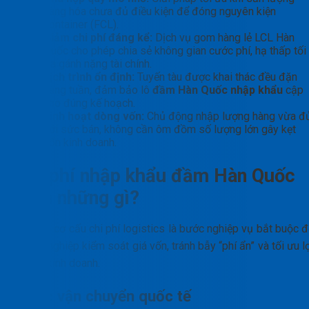
hàng hóa chưa đủ điều kiện để đóng nguyên kiện
container (FCL).
Giảm chi phí đáng kể:
Dịch vụ gom hàng lẻ LCL Hàn
Quốc cho phép chia sẻ không gian cước phí, hạ thấp tối
đa gánh nặng tài chính.
Lịch trình ổn định:
Tuyến tàu được khai thác đều đặn
hàng tuần, đảm bảo lô
đầm Hàn Quốc nhập khẩu
cập
kho đúng kế hoạch.
Linh hoạt dòng vốn:
Chủ động nhập lượng hàng vừa đ
với sức bán, không cần ôm đồm số lượng lớn gây kẹt
vốn kinh doanh.
Chi phí nhập khẩu đầm Hàn Quốc
gồm những gì?
Nắm rõ cơ cấu chi phí logistics là bước nghiệp vụ bắt buộc đ
doanh nghiệp kiểm soát giá vốn, tránh bẫy “phí ẩn” và tối ưu l
nhuận kinh doanh.
Cước vận chuyển quốc tế