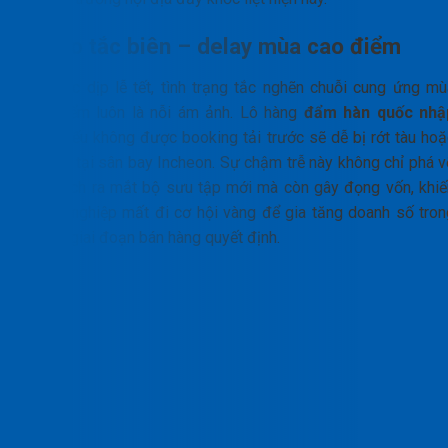
Rủi ro tắc biên – delay mùa cao điểm
Vào các dịp lễ tết, tình trạng tắc nghẽn chuỗi cung ứng mù
cao điểm luôn là nỗi ám ảnh. Lô hàng
đẩm hàn quốc nhậ
khẩu
nếu không được booking tải trước sẽ dễ bị rớt tàu hoặ
offload tại sân bay Incheon. Sự chậm trễ này không chỉ phá v
kế hoạch ra mắt bộ sưu tập mới mà còn gây đọng vốn, khiế
doanh nghiệp mất đi cơ hội vàng để gia tăng doanh số tron
những giai đoạn bán hàng quyết định.