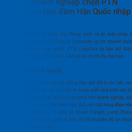
Vì sao doanh nghiệp chọn PTN
Logistics cho đầm Hàn Quốc nhập
khẩu?
Để vận hành chuỗi cung ứng thông suốt và an toàn pháp lý
việc hợp tác cùng một Công ty Forwarder uy tín chuyên tuyế
Hàn là điều kiện tiên quyết. PTN Logistics tự hào trở thàn
“người gác cổng” vững chắc, bảo vệ lợi ích tối đa cho bạn.
Báo giá minh bạch
PTN Logistics cung cấp hệ thống báo giá All-in chi tiết, ca
kết không phát sinh các loại phí ẩn trong suốt quá trình vận tả
Yếu tố này giúp tối ưu chi phí Logistics cho doanh nghiệp, đ
biệt khi tính toán giá vốn biên mậu. Đối với mặt hàng
đầm Hà
Quốc nhập khẩu
, sự rõ ràng về Ocean Freight, Local Charg
tại cảng và phí thông quan sẽ bảo vệ tối đa biên độ lợi nhuậ
của chủ shop thời trang.