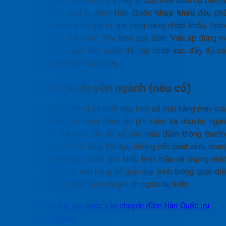
khẩu ưu đãi VKFTA ở mức 0% thay vì chịu thuế suất cơ bản rấ
cao. Tuy nhiên, mọi lô
đầm Hàn Quốc nhập khẩu
đều phả
chịu thêm khoản thuế giá trị gia tăng hàng nhập khẩu, thôn
thường áp mức 8% hoặc 10% theo quy định. Việc áp đúng m
HS code là điều kiện tiên quyết để nộp chính xác, đầy đủ cá
nghĩa vụ tài chính bắt buộc này.
Phí kiểm tra chuyên ngành (nếu có)
Tùy thuộc vào thành phần chất liệu, một số mặt hàng may mặ
đặc thù có thể phải chịu thêm chi phí kiểm tra chuyên ngàn
như hợp quy dệt may. Dù đa số các mẫu đầm thông thườn
hiện nay đã được nới lỏng thủ tục, nhưng nếu phát sinh, doan
nghiệp vẫn cần ngân sách cho khâu test mẫu và chứng nhận
Nắm rõ chính sách mặt hàng sẽ giúp quy trình thông quan diễ
ra trơn tru, không phát sinh chi phí ẩn ngoài dự kiến.
Nhận bảng giá cước vận chuyển đầm Hàn Quốc ưu
đãi hôm nay