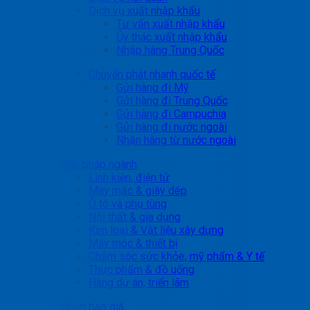
Dịch vụ xuất nhập khẩu
Tư vấn xuất nhập khẩu
Ủy thác xuất nhập khẩu
Nhập hàng Trung Quốc
Chuyển phát nhanh quốc tế
Gửi hàng đi Mỹ
Gửi hàng đi Trung Quốc
Gửi hàng đi Campuchia
Gửi hàng đi nước ngoài
Nhận hàng từ nước ngoài
Giải pháp ngành
Linh kiện, điện tử
May mặc & giày dép
Ô tô và phụ tùng
Nội thất & gia dụng
Kim loại & Vật liệu xây dựng
Máy móc & thiết bị
Chăm sóc sức khỏe, mỹ phẩm & Y tế
Thực phẩm & đồ uống
Hàng dự án, triển lãm
Nhận báo giá