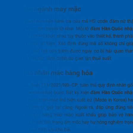
HS code ngành may mặc
Doanh nghiệp cần tiến hành tra cứu mã HS code đầm nữ thậ
cẩn thận trước khi truyền tờ khai. Mỗi lô
đầm Hàn Quốc nhậ
khẩu
sẽ có mã HS khác nhau tùy thuộc vào thiết kế, thành phầ
dệt và phụ kiện đi kèm. Xác định đúng mã số không chỉ giú
đóng đúng thuế mà còn tránh được nguy cơ bị hải quan tha
vấn giá và xử phạt hành chính do gian lận thuế suất.
Quy định nhãn mác hàng hóa
Theo
Nghị định 111/2021/NĐ-CP
, tuân thủ quy định nhãn g
hàng nhập khẩu là bắt buộc. Bất kỳ kiện
đầm Hàn Quốc nhậ
khẩu
nào thiếu nhãn mác thể hiện xuất xứ (Made in Korea) ha
thành phần đều bị giữ tại cảng. Ngoài ra, đáp ứng đúng tiê
chuẩn đóng gói hàng may mặc xuất khẩu giúp bảo vệ hàn
hóa an toàn, tránh tình trạng ẩm mốc hay hư hỏng nghiêm trọn
trong suốt quá trình lưu kho bãi.