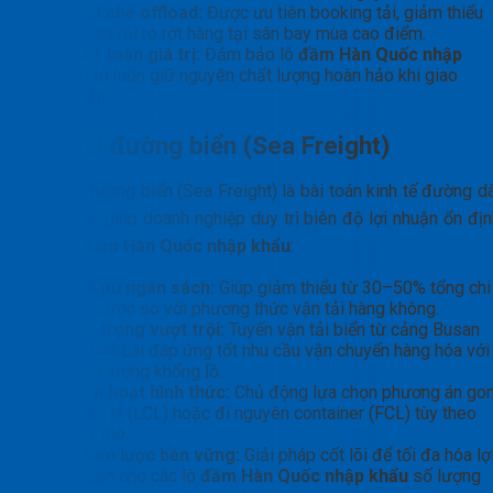
Hạn chế offload:
Được ưu tiên booking tải, giảm thiểu
tối đa rủi ro rớt hàng tại sân bay mùa cao điểm.
Bảo toàn giá trị:
Đảm bảo lô
đầm Hàn Quốc nhập
khẩu
luôn giữ nguyên chất lượng hoàn hảo khi giao
nhận.
Vận tải đường biển (Sea Freight)
Vận tải đường biển (Sea Freight) là bài toán kinh tế đường d
hoàn hảo, giúp doanh nghiệp duy trì biên độ lợi nhuận ổn địn
đối với
đầm Hàn Quốc nhập khẩu
:
Tối ưu ngân sách:
Giúp giảm thiểu từ 30–50% tổng chi
phí cước so với phương thức vận tải hàng không.
Tải trọng vượt trội:
Tuyến vận tải biển từ cảng Busan
về Cát Lái đáp ứng tốt nhu cầu vận chuyển hàng hóa với
khối lượng khổng lồ.
Linh hoạt hình thức:
Chủ động lựa chọn phương án go
hàng lẻ (LCL) hoặc đi nguyên container (FCL) tùy theo
quy mô.
Chiến lược bền vững:
Giải pháp cốt lõi để tối đa hóa lợ
nhuận cho các lô
đầm Hàn Quốc nhập khẩu
số lượng