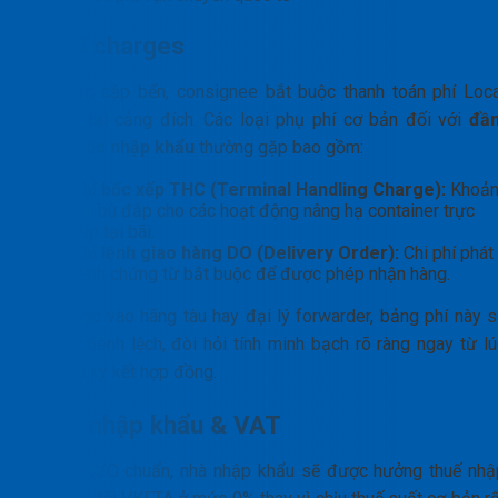
Local charges
Khi hàng cập bến, consignee bắt buộc thanh toán phí Loca
Charge tại cảng đích. Các loại phụ phí cơ bản đối với
đầ
Hàn Quốc nhập khẩu
thường gặp bao gồm:
Phí bốc xếp THC (Terminal Handling Charge):
Khoả
thu bù đắp cho các hoạt động nâng hạ container trực
tiếp tại bãi.
Phí lệnh giao hàng DO (Delivery Order):
Chi phí phát
hành chứng từ bắt buộc để được phép nhận hàng.
Tùy thuộc vào hãng tàu hay đại lý forwarder, bảng phí này s
có sự chênh lệch, đòi hỏi tính minh bạch rõ ràng ngay từ lú
bắt đầu ký kết hợp đồng.
Thuế nhập khẩu & VAT
Nếu có C/O chuẩn, nhà nhập khẩu sẽ được hưởng thuế nhậ