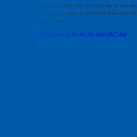
Formaldehyde. Việc kiểm soát chặt chẽ chất liệu từ nhà cun
cấp giúp giảm thiểu rủi ro pháp lý, đảm bảo khâu kiểm hó
diễn ra nhanh chóng, trơn tru.
Tư vấn mã HS Code và thủ tục hải quan 24/7 qua
Zalo OA