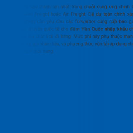
Khoản phí cấu thành lớn nhất trong chuỗi cung ứng chính l
cước Ocean Freight hoặc Air Freight. Để dự toán chính xác
doanh nghiệp cần yêu cầu các forwarder cung cấp báo gi
cước vận chuyển quốc tế cho
đầm Hàn Quốc nhập khẩu
ch
tiết trước khi chốt lịch đi hàng. Mức phí này phụ thuộc mạn
vào mùa vụ, giá nhiên liệu, và phương thức vận tải áp dụng c
lô hàng đầm thời trang.