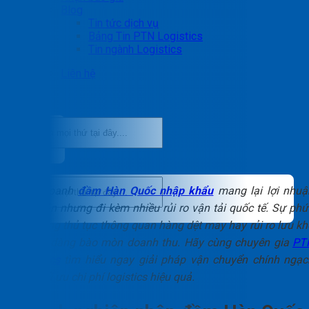
Blog
Tin tức dịch vụ
Bảng Tin PTN Logistics
Tin ngành Logistics
Liên hệ
Kinh doanh
đầm Hàn Quốc nhập khẩu
mang lại lợi nhuậ
hấp dẫn nhưng đi kèm nhiều rủi ro vận tải quốc tế. Sự phứ
tạp trong thủ tục thông quan hàng dệt may hay rủi ro lưu kh
bãi dễ dàng bào mòn doanh thu. Hãy cùng chuyên gia
PT
Logistics
tìm hiểu ngay giải pháp vận chuyển chính ngạc
giúp tối ưu chi phí logistics hiệu quả.