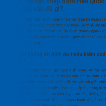
Doanh nghiệp nhập đầm Hàn Quốc
đang gặp vấn đề gì?
Kinh doanh
đầm Hàn Quốc nhập khẩu
mang lại lợi nhuận ca
nhưng luôn đi kèm nhiều thách thức vận hành. Sự thiếu am hiể
về nghiệp vụ hải quan chuyên sâu dễ khiến doanh nghiệp đố
mặt với việc đứt gãy nguồn hàng từ Hàn Quốc và các rủi ro vậ
tải quốc tế khó lường.
Giá nhập không ổn định do thiếu kiểm soá
logistics
Nhiều chủ shop gặp khó khi giá cước biến động liên tục, ản
hưởng trực tiếp đến biên độ lợi nhuận của các lô
đầm Hà
Quốc nhập khẩu
. Việc thiếu một đối tác vận chuyển chín
ngạch hàng thời trang uy tín khiến doanh nghiệp thụ động trư
các phụ phí logistics như cước biển hay cước hàng không tăn
đột biến. Điều này làm mất đi lợi thế cạnh tranh về giá bán 
trên thị trường nội địa đầy khốc liệt hiện nay.