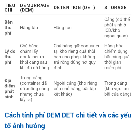
TIÊU
DEMURRAGE
DETENTION (DET)
STORAGE
CHÍ
(DEM)
Cảng (có thể
Bên
phát sinh ở
thu
Hãng tàu
Hãng tàu
ICD/kho
phí
ngoại quan)
Chủ hàng
Chủ hàng giữ container
Hàng hóa
Lý do
chậm lấy
tại kho riêng quá thời
chiếm dụng
thu
container ra
hạn cho phép, không
bãi cảng quá
phí
khỏi cảng sau
trả rỗng đúng nơi quy
thời gian
khi đã dỡ hàng
định
miễn phí
Trong cảng
Địa
(container đã
Ngoài cảng (kho riêng
Trong cảng
điểm
dỡ xuống cảng
của chủ hàng, bãi tập
(khu vực lưu
phát
nhưng chưa
kết khác)
bãi của cảng)
sinh
lấy ra)
Cách tính phí DEM DET chi tiết và các yếu
tố ảnh hưởng