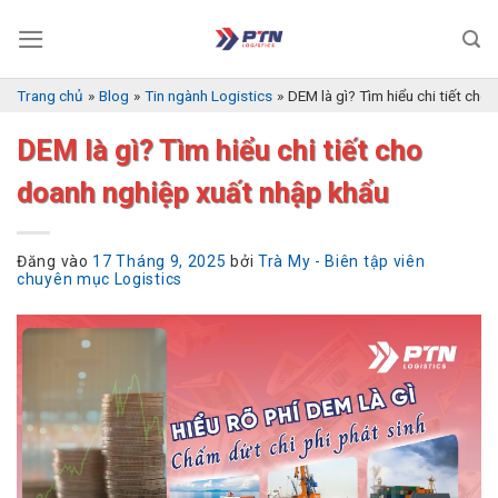
Bỏ
qua
nội
dung
Trang chủ
»
Blog
»
Tin ngành Logistics
»
DEM là gì? Tìm hiểu chi tiết ch
DEM là gì? Tìm hiểu chi tiết cho
doanh nghiệp xuất nhập khẩu
Đăng vào
17 Tháng 9, 2025
bởi
Trà My - Biên tập viên
chuyên mục Logistics