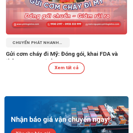
CHUYỂN PHÁT NHANH
QUỐC TẾ
Gửi cơm cháy đi Mỹ: Đóng gói, khai FDA và
thông quan an toàn
Xem tất cả
27 Tháng 7, 2026
Nhận báo giá vận chuyển ngay!