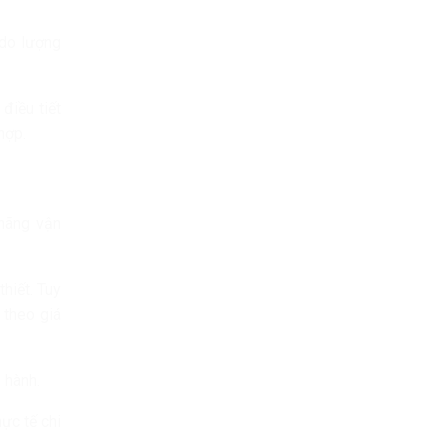
 do lượng
điều tiết
hợp.
 hãng vận
hiết. Tuy
 theo giá
 hành.
ực tế chi