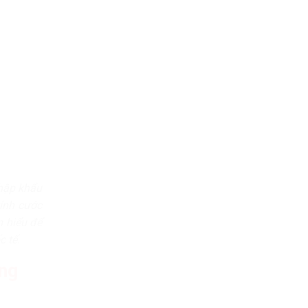
hập khẩu
tính cước
m hiểu để
c tế.
ng