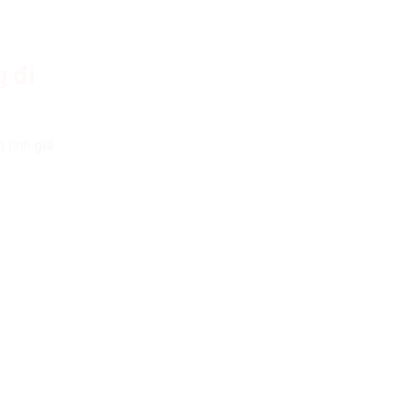
g đi
g tính
giá