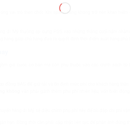
óng vai trò then chốt. Khi space hàng không trở nên khan hiếm
àng đi Mỹ thường áp dụng PSS vào những tháng cuối năm nhằm 
g hàng giúp chủ hàng đưa ra quyết định thời điểm xuất hàng phù 
bay
 gồm giá cước cơ bản mà còn phụ thuộc vào các chính sách từ
hợp đồng BAS để giữ tải và ổn định mức phí cho khách hàng thân t
àng không
vẫn phải gánh thêm phụ phí nhiên liệu, vốn biến động
chuyển hàng đi Mỹ sẽ điều chỉnh phụ phí này để bù đắp chi phí vận
 ngắn hạn. Đồng thời cần phải cập nhật liên tục để phản ánh đúng th