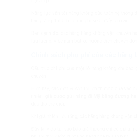
trực tiếp.
Năng lực vận tải hàng không của toàn hệ thống đ
hàng tăng đột biến, cước phí sẽ bị đẩy lên cao.
Bên cạnh đó, các hãng hàng không vận chuyển h
lưu lượng. Việc nắm bắt xu hướng dịch chuyển dòn
Chính sách phụ phí của các hãng 
Cấu trúc chi phí của một lô hàng không chỉ bao
chuyển.
Hiện nay, các đơn vị vận tải lớn thường dựa vào 
nhiên,
giá cước gửi hàng đi Mỹ bằng đường h
dầu thô thế giới.
Khi giá nhiên liệu tăng, các hãng hàng không vận 
Đây là lý do tại sao báo giá thường chỉ có giá trị
phí tại thời điểm xuất kho hàng hóa ra sân bay.