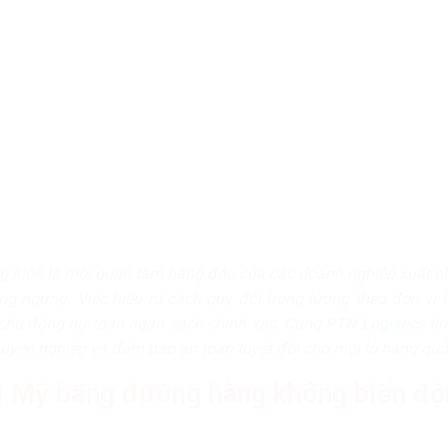
ng
luôn là mối quan tâm hàng đầu của các doanh nghiệp xuất n
ông ngừng. Việc hiểu rõ cách quy đổi trọng lượng theo đơn vị 
g chủ động dự toán ngân sách chính xác. Cùng
PTN Logistics
tì
chuyên nghiệp và đảm bảo an toàn tuyệt đối cho mọi lô hàng quố
đi Mỹ bằng đường hàng không biến độ