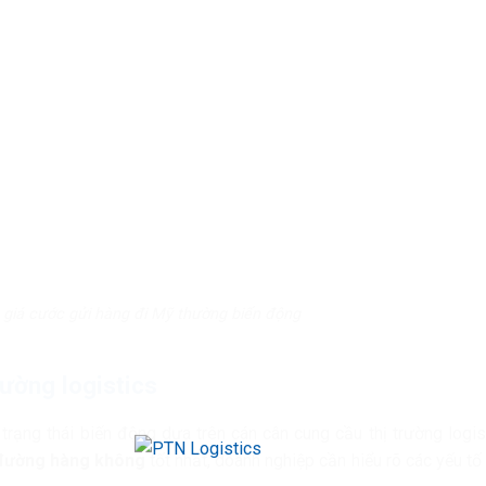
giá cước gửi hàng đi Mỹ thường biến động
rường logistics
 trạng thái biến động dựa trên cán cân cung cầu thị trường logis
 đường hàng không
tốt nhất, doanh nghiệp cần hiểu rõ các yếu tố