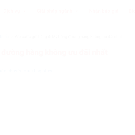
Dịch vụ
Giải pháp ngành
Nhận báo giá
Bl
 Khẩu
»
Giá cước gửi hàng đi Mỹ bằng đường hàng không ưu đãi nhất
 đường hàng không ưu đãi nhất
viên chuyên mục Logistics