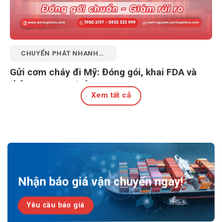
CHUYỂN PHÁT NHANH
QUỐC TẾ
Gửi cơm cháy đi Mỹ: Đóng gói, khai FDA và
thông quan an toàn
Xem tất cả
27 Tháng 7, 2026
Nhận báo giá vận chuyển ngay!
Yêu cầu báo giá