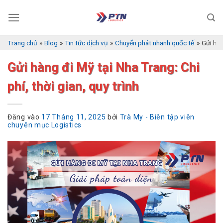
Bỏ
qua
nội
dung
Trang chủ
»
Blog
»
Tin tức dịch vụ
»
Chuyển phát nhanh quốc tế
»
Gửi hàn
Gửi hàng đi Mỹ tại Nha Trang: Chi
phí, thời gian, quy trình
Đăng vào
17 Tháng 11, 2025
bởi
Trà My - Biên tập viên
chuyên mục Logistics