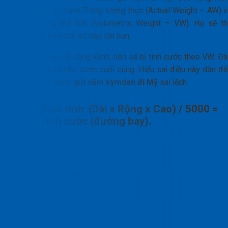
không luôn so sánh Trọng lượng thực (Actual Weight – AW) v
Trọng lượng thể tích (Volumetric Weight – VW). Họ sẽ th
cước dựa trên con số nào lớn hơn.
Nệm Kymdan rất cồng kềnh, nên sẽ bị tính cước theo VW. Đâ
chính là số kg tính cước cuối cùng. Hiểu sai điều này dẫn đế
dự toán giá cước
gửi nệm kymdan đi Mỹ
sai lệch.
Công thức tính: (Dài x Rộng x Cao) / 5000 =
Số Kg tính cước (đường bay).