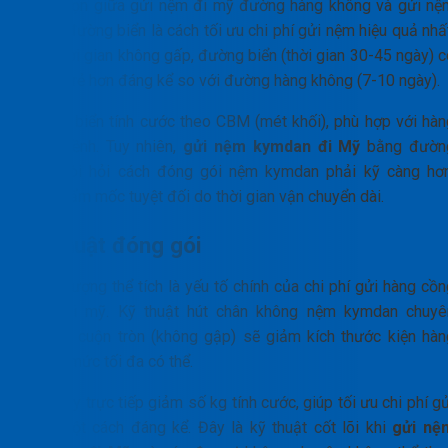
Lựa chọn giữa gửi nệm đi mỹ đường hàng không và gửi nệ
đi mỹ đường biển là cách tối ưu chi phí gửi nệm hiệu quả nhấ
Nếu thời gian không gấp, đường biển (thời gian 30-45 ngày) c
chi phí rẻ hơn đáng kể so với đường hàng không (7-10 ngày).
Đường biển tính cước theo CBM (mét khối), phù hợp với hàn
cồng kềnh. Tuy nhiên,
gửi nệm kymdan đi Mỹ
bằng đườn
biển đòi hỏi cách đóng gói nệm kymdan phải kỹ càng hơn
chống ẩm mốc tuyệt đối do thời gian vận chuyển dài.
Kỹ thuật đóng gói
Trọng lượng thể tích là yếu tố chính của chi phí gửi hàng cồ
kềnh đi mỹ. Kỹ thuật hút chân không nệm kymdan chuyê
nghiệp, cuộn tròn (không gập) sẽ giảm kích thước kiện hàn
xuống mức tối đa có thể.
Việc này trực tiếp giảm số kg tính cước, giúp tối ưu chi phí g
nệm một cách đáng kể. Đây là kỹ thuật cốt lõi khi
gửi nệ