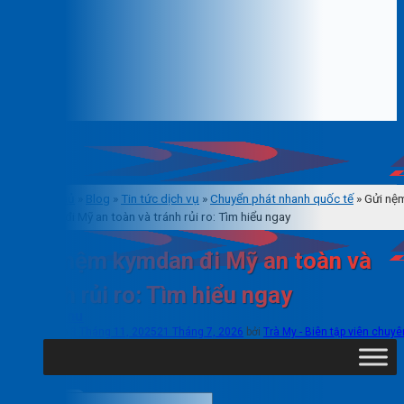
Trang chủ
»
Blog
»
Tin tức dịch vụ
»
Chuyển phát nhanh quốc tế
»
Gửi nệ
kymdan đi Mỹ an toàn và tránh rủi ro: Tìm hiểu ngay
Gửi nệm kymdan đi Mỹ an toàn và
tránh rủi ro: Tìm hiểu ngay
Menu
Đăng vào
3 Tháng 11, 2025
21 Tháng 7, 2026
bởi
Trà My - Biên tập viên chuyê
mục Logistics