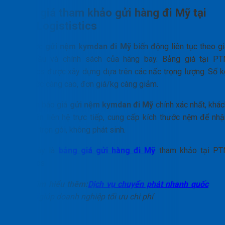
Bảng giá tham khảo gửi hàng đi Mỹ tại
PTN Logististics
Giá cước
gửi nệm kymdan đi Mỹ
biến động liên tục theo gi
xăng dầu và chính sách của hãng bay. Bảng giá tại PT
Logistics được xây dựng dựa trên các nấc trọng lượng. Số k
tính cước càng cao, đơn giá/kg càng giảm.
Để nhận báo giá
gửi nệm kymdan đi Mỹ
chính xác nhất, khác
hàng nên liên hệ trực tiếp, cung cấp kích thước nệm để nhậ
báo giá trọn gói, không phát sinh.
Dưới đây là
bảng giá gửi hàng đi Mỹ
tham khảo tại PT
Logistics
Tìm hiểu thêm:
Dịch vụ chuyển phát nhanh quốc
tế
giúp doanh nghiệp tối ưu chi phí