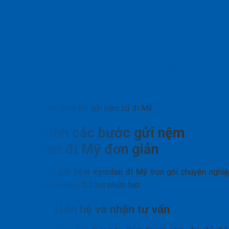
Những rủi ro khi gửi nệm cũ đi Mỹ
Quy trình các bước gửi nệm
Kymdan đi Mỹ đơn giản
Một dịch vụ
gửi nệm kymdan đi Mỹ
trọn gói chuyên nghiệ
sẽ tối giản hóa mọi thủ tục phức tạp.
Bước 1: Liên hệ và nhận tư vấn