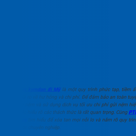
Gửi nệm kymdan đi Mỹ
là một quy trình phức tạp, tiềm ẩ
nhiều rủi ro về hư hỏng và chi phí. Để đảm bảo an toàn tuyệ
đối cho nệm và sử dụng dịch vụ tối ưu chi phí gửi nệm hiệ
quả, việc hiểu rõ các thách thức là rất quan trọng. Cùng
PT
Logistics
tìm hiểu để xóa tan mọi nỗi lo và nắm rõ quy trìn
các bước chuyên nghiệp.