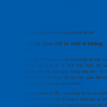
Chi phí tăng nguyên nhân do trọng lượng thể tích
Rủi ro 3: Bị hải quan Mỹ từ chối vì không
đạt chuẩn
Nệm nhập khẩu vào Mỹ cần lưu ý các tiêu chuẩn an toàn sả
phẩm của CPSC. Đặc biệt là 16 CFR Part 1632 đối vớ
nệm/nệm lót liên quan đến khả năng chống cháy âm ỉ và 1
CFR Part 1633 đối với nệm hoặc bộ nệm liên quan đến kh
năng chống cháy khi tiếp xúc với ngọn lửa mở.
Khi tự
gửi nệm kymdan đi Mỹ
, nếu không có hồ sơ chứn
minh hoặc khai báo sai mục đích, lô hàng có thể bị giữ lại, ti
hủy hoặc yêu cầu trả về. Mọi chi phí phát sinh (lưu kho, phí t