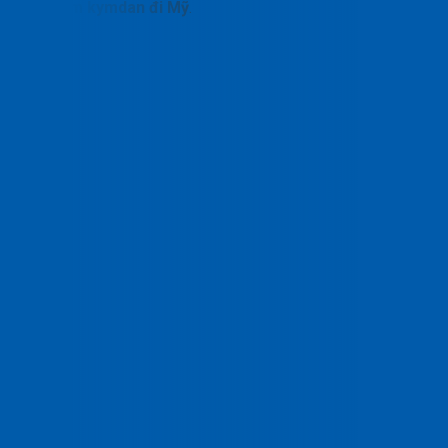
gửi nệm kymdan đi Mỹ
.