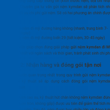
Khách hàng cung cấp thông tin (kích thước nệm, địa chỉ nhậ
tại Mỹ). Chuyên gia tư vấn gửi nệm kymdan sẽ phân tích nh
cầu để tối ưu chi phí gửi nệm. Sẽ có hai phương án chính đượ
đưa ra:
Gửi nệm đi mỹ đường hàng không (nhanh, trung bình 7-
10 ngày)
Gửi nệm đi mỹ đường biển 29 (tiết kiệm, 30-45 ngày)
Việc tư vấn giúp chọn đúng giải pháp
gửi nệm kymdan đi M
phù hợp nhất với ngân sách và thời gian, tránh phát sinh chi phí
Bước 2: Nhận hàng và đóng gói tận nơi
Đây là bước quan trọng nhất trong quy trình gửi nệm kymdan
Đội ngũ kỹ thuật sẽ áp dụng cách đóng gói nệm kymda
chuyên biệt.
Đối với nệm cao su, kỹ thuật hút chân không nệm kymdan đún
chuẩn (cuộn tròn, không gấp) được ưu tiên để giảm thể tích m
không gãy nệm. Sau đó, nệm được bọc nhiều lớp và đóng kiệ