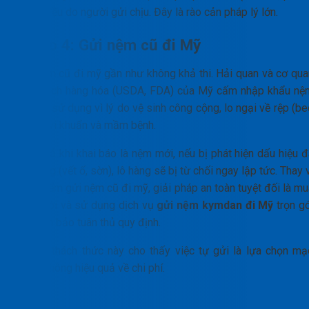
hàng) đều do người gửi chịu. Đây là rào cản pháp lý lớn.
Rủi ro 4: Gửi nệm cũ đi Mỹ
Gửi nệm cũ đi mỹ gần như không khả thi. Hải quan và cơ qua
kiểm dịch hàng hóa (USDA, FDA) của Mỹ cấm nhập khẩu nệ
đã qua sử dụng vì lý do vệ sinh công cộng, lo ngại về rệp (b
bugs), vi khuẩn và mầm bệnh.
Ngay cả khi khai báo là nệm mới, nếu bị phát hiện dấu hiệu đ
sử dụng (vết ố, sờn), lô hàng sẽ bị từ chối ngay lập tức. Thay 
mạo hiểm gửi nệm cũ đi mỹ, giải pháp an toàn tuyệt đối là mu
nệm mới và sử dụng dịch vụ
gửi nệm kymdan đi Mỹ
trọn gó
để đảm bảo tuân thủ quy định.
Những thách thức này cho thấy việc tự gửi là lựa chọn mạ
hiểm, không hiệu quả về chi phí.