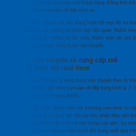
khỏi quy trình gửi nệm kymdan của khách hàng. Đồng thời đả
bảo việc
gửi nệm kymdan đi Mỹ
suôn sẻ.
Phía đơn vị vận chuyển sẽ chủ động hoàn tất mọi hồ sơ kha
báo hải quan và các chứng từ phức tạp liên quan. Khách hàn
chỉ cần kiểm tra lại thông tin lần cuối, thanh toán chi phí 
được chốt và chờ ngày hàng được vận chuyển.
Bước 4: Vận chuyển và cung cấp mã
tracking theo dõi real-time
Sau khi hoàn tất thủ tục, lô hàng được vận chuyển theo lộ trì
đã chọn. Thời gian
gửi nệm kymdan đi Mỹ
trung bình là 7-1
ngày (bay) hoặc 30-45 ngày (biển).
Khách hàng sẽ nhận được một mã tracking real-time từ cá
hãng vận chuyển quốc tế uy tín. Mã này cho phép theo dõi đơ
hàng 24/7, biết chính xác vị trí và tình trạng của nệm. Sự mi
bạch này giúp khách hàng an tâm tuyệt đối trong suốt quá trì