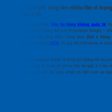
Rủi ro 2: Chi phí tăng lên nhiều lần vì trọn
lượng thể tích
Nệm là hàng cồng kềnh.
Vận tải hàng không quốc tế
tín
cước dựa trên trọng lượng thể tích (Volumetric Weight – VW
chứ không phải cân nặng thực. Công thức
(Dài x Rộng 
Cao)/5000
là quy chuẩn (
IATA
) để quy đổi kích thước ra số 
tính cước.
Nếu tự
gửi nệm kymdan đi Mỹ
và đóng gói không tối ưu, kíc
thước kiện hàng lớn sẽ khiến chi phí bị đẩy lên gấp 2-3 lần 
tính. Đây là bẫy chi phí lớn nhất, khiến số tiền vượt xa ngâ
sách.