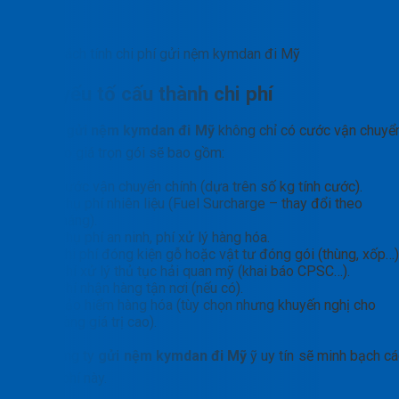
Cách tính chi phí gửi nệm kymdan đi Mỹ
Các yếu tố cấu thành chi phí
Chi phí
gửi nệm kymdan đi Mỹ
không chỉ có cước vận chuyển
Một báo giá trọn gói sẽ bao gồm:
Cước vận chuyển chính (dựa trên số kg tính cước).
Phụ phí nhiên liệu (Fuel Surcharge – thay đổi theo
tháng).
Phụ phí an ninh, phí xử lý hàng hóa.
Chi phí đóng kiện gỗ hoặc vật tư đóng gói (thùng, xốp…)
Phí xử lý thủ tục hải quan mỹ (khai báo CPSC…).
Phí nhận hàng tận nơi (nếu có).
Bảo hiểm hàng hóa (tùy chọn nhưng khuyến nghị cho
hàng giá trị cao).
Một công ty
gửi nệm kymdan đi Mỹ
ỹ uy tín sẽ minh bạch cá
khoản phí này.