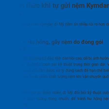
Thách thức khi tự gửi nệm Kymda
đi Mỹ
Tự vận chuyển nệm Kymdan đi Mỹ tiềm ẩn nhiều rủi ro hơn d
tính.
Rủi ro 1: Hư hỏng, gãy nệm do đóng gói
sai cách
Nệm Kymdan thường có đặc tính đàn hồi cao, dễ bị ảnh hưởn
nếu bị gập, ép hoặc cuộn sai kỹ thuật trong thời gian dài. V
vậy, khâu đóng gói cần được xử lý đúng cách để hạn chế biế
dạng, nứt gãy hoặc giảm chất lượng nệm khi vận chuyển quố
tế
Việc gửi nệm cao su thiên nhiên đi Mỹ đòi hỏi kỹ thuật cuộ
tròn và hút chân không đúng chuẩn, để tránh hư hỏng nệ
nghiêm trọng.