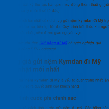
làm thêm bất kỳ thủ tục hải quan hay đóng thêm thuế gì (nế
đã được xử lý miễn thuế từ đầu).
Đây là lợi ích lớn nhất của dịch vụ
gửi nệm kymdan đi Mỹ
trọ
gói, đảm bảo sự tiện lợi tối đa. Quy trình kết thúc khi ngườ
nhận ký xác nhận, nệm được giao nguyên vẹn.
Xem chi tiết:
Gửi hàng đi Mỹ
chuyên nghiệp, giá
tốt cùng PTN Logistics!
Bảng giá gửi nệm Kymdan đi Mỹ
cập nhật mới nhất
Chi phí
gửi nệm kymdan đi Mỹ
là yếu tố quan trọng nhất, ả
hưởng tới việc ra quyết định của khách hàng.
Cách tính cước phí chính xác
Cần nắm rõ cách tính cước gửi nệm đi mỹ. Các hãng hàn