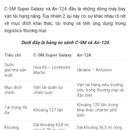
C-5M Super Galaxy và An-124 đều là những dòng máy bay
vận tải hạng nặng. Tuy nhiên 2 lại này có sự khác nhau rõ rệt
về mục đích khai thác, tải trọng và tính ứng dụng trong
logistics thương mại.
Dưới đây là bảng so sánh C-5M và An-124
Tiêu chí
C-5M Super Galaxy
An-124
Quốc
Hoa Kỳ – Lockheed
gia/nhà sản
Ukraine – Antonov
Martin
xuất
Vận tải hàng siêu trường,
Mục đích
Vận tải quân sự
siêu trọng thương mại và
chính
chiến lược
đặc biệt
Khoảng 120 tấn trong
Tải trọng tối
Khoảng 127 tấn
khai thác charter phổ
đa
biến
Dài khoảng 43,8 m;
Khoang
Dài khoảng 36,5 m; rộng