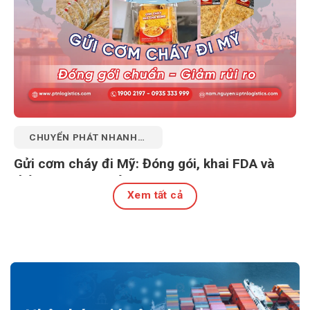
CHUYỂN PHÁT NHANH
QUỐC TẾ
Gửi cơm cháy đi Mỹ: Đóng gói, khai FDA và
thông quan an toàn
Xem tất cả
27 Tháng 7, 2026