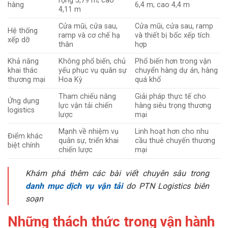
rộng 5,79 m; cao
hàng
6,4 m; cao 4,4 m
4,11 m
Cửa mũi, cửa sau,
Cửa mũi, cửa sau, ramp
Hệ thống
ramp và cơ chế hạ
và thiết bị bốc xếp tích
xếp dỡ
thân
hợp
Khả năng
Không phổ biến, chủ
Phổ biến hơn trong vận
khai thác
yếu phục vụ quân sự
chuyển hàng dự án, hàng
thương mại
Hoa Kỳ
quá khổ
Tham chiếu năng
Giải pháp thực tế cho
Ứng dụng
lực vận tải chiến
hàng siêu trọng thương
logistics
lược
mại
Mạnh về nhiệm vụ
Linh hoạt hơn cho nhu
Điểm khác
quân sự, triển khai
cầu thuê chuyến thương
biệt chính
chiến lược
mại
Khám phá thêm các bài viết chuyên sâu trong
danh mục dịch vụ vận tải
do PTN Logistics biên
soạn
Những thách thức trong vận hành