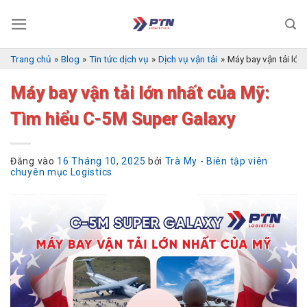
Bỏ
qua
nội
dung
Trang chủ
»
Blog
»
Tin tức dịch vụ
»
Dịch vụ vận tải
»
Máy bay vận tải lớn
Máy bay vận tải lớn nhất của Mỹ:
Tìm hiểu C-5M Super Galaxy
Đăng vào
16 Tháng 10, 2025
bởi
Trà My - Biên tập viên
chuyên mục Logistics