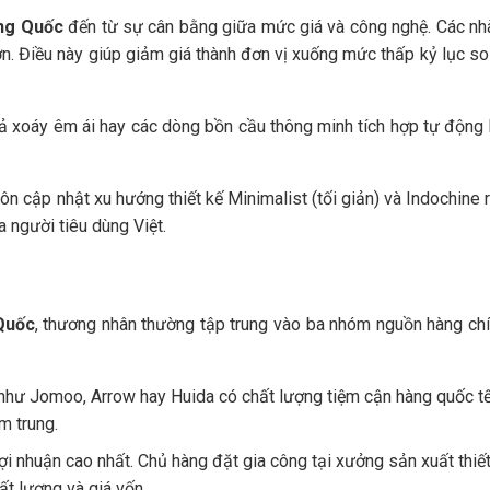
ung Quốc
đến từ sự cân bằng giữa mức giá và công nghệ. Các nh
. Điều này giúp giảm giá thành đơn vị xuống mức thấp kỷ lục so
ả xoáy êm ái hay các dòng bồn cầu thông minh tích hợp tự động
uôn cập nhật xu hướng thiết kế Minimalist (tối giản) và Indochine r
a người tiêu dùng Việt.
 Quốc
, thương nhân thường tập trung vào ba nhóm nguồn hàng chí
hư Jomoo, Arrow hay Huida có chất lượng tiệm cận hàng quốc tế
m trung.
ợi nhuận cao nhất. Chủ hàng đặt gia công tại xưởng sản xuất thiết
ất lượng và giá vốn.