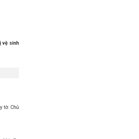
ị vệ sinh
y tờ. Chủ