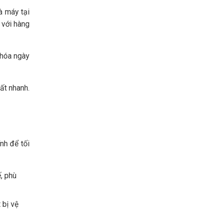
à máy tại
 với hàng
 hóa ngày
ất nhanh.
nh để tối
, phù
 bị vệ