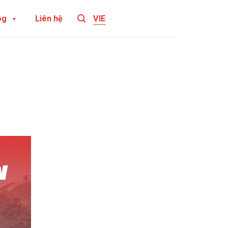
og
Liên hệ
VIE