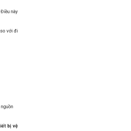
 Điều này
so với đi
c nguồn
iết bị vệ