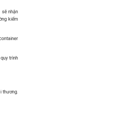
p sẽ nhận
ường kiểm
container
quy trình
i thương.