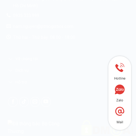
Hồ Chí Minh)
0935.333.999
nam.nguyen@ptnlogistics.com
Thứ hai - Thứ bảy: 08.00 - 18.00
Về chúng tôi
Dịch vụ
Hotline
Hỗ trợ
Zalo
Mail