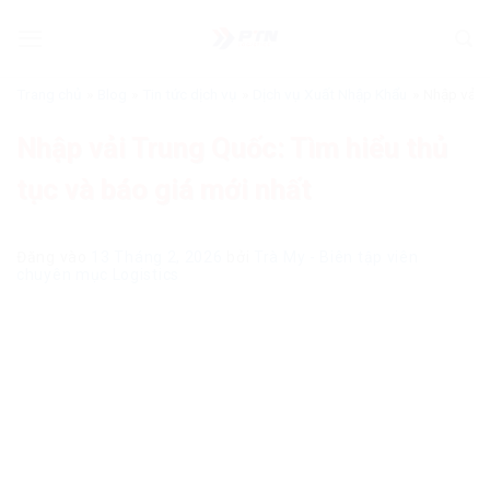
Bỏ
qua
nội
dung
Trang chủ
»
Blog
»
Tin tức dịch vụ
»
Dịch vụ Xuất Nhập Khẩu
»
Nhập vải T
Nhập vải Trung Quốc: Tìm hiểu thủ
tục và báo giá mới nhất
Đăng vào
13 Tháng 2, 2026
bởi
Trà My - Biên tập viên
chuyên mục Logistics