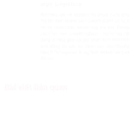
mục Logistics
Am hiểu sâu về logistics và chuỗi cung ứng,
Trà My đảm nhiệm vai trò kiểm duyệt với sự tỉ
mỉ và chuẩn xác trong từng chi tiết. Phong
cách làm việc chuyên nghiệp cùng tư duy nội
dung rõ ràng giúp cô góp phần định hình hình
ảnh đáng tin cậy và đẳng cấp cho thương
hiệu PTN Logistics trong mắt khách hàng và
đối tác.
Bài viết liên quan