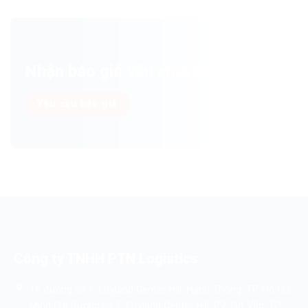
Nhận báo giá vận chuyển ngay!
Yêu cầu báo giá
Công ty TNHH PTN Logistics
16 đường số 1, Cityland Center Hill, Hạnh Thông, TP. Hồ Chí
Minh (16 đường số 1, Cityland Center Hill, P.7, Gò Vấp, TP.