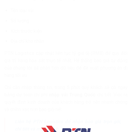
Tên loại vải
Số lượng
Kích thước kiện
Địa chỉ kho nhận
PTN Logistics cập nhật liên tục tỷ giá tệ (RMB) để quy đổi
giá trị hàng hóa sát thực tế nhất. Hệ thống báo giá tự động
của chúng tôi sẽ phân tích dữ liệu để đề xuất phương án đi
hàng tối ưu.
Chỉ cần nhập thông tin, trong 5 phút quý khách sẽ có ngay
bảng dự toán chi phí
nhập vải Trung Quốc
chi tiết. Việc ra
quyết định kinh doanh của khách hàng trở nên nhanh chóng
và chính xác hơn bao giờ hết.
Liên hệ PTN Logistics để nhận báo giá trọn gói,
chi tiết và minh bạch