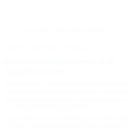
Các cách tối ưu chi phí nhập vải Trung Quốc
=Cách tối ưu chi phí nhập vải Trung Quốc
Đàm phán điều kiện Incoterms và tận
dụng C/O ưu đãi thuế
Chi phí mua hàng và thuế chiếm tỷ trọng lớn trong cấu thành
giá. Khi
nhập vải Trung Quốc
, doanh nghiệp nên đàm phán
giá EXW trong
Incoterms
(giá tại xưởng) để chủ động lựa
chọn đơn vị vận chuyển có cước phí tốt hơn.
Song song đó, việc yêu cầu nhà cung cấp cam kết cung cấp
C/O Form E chuẩn chỉnh là bắt buộc. Chứng từ này giúp lô