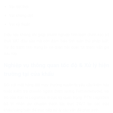
Vải dệt thoi
Vải không dệt
Vải kỹ thuật…
Điều này không chỉ giúp doanh nghiệp tính toán chính xác số
thuế VAT đầu vào mà còn đảm bảo tính tuân thủ pháp luật.
Từ đó tránh tình trạng bị cơ quan hải quan tái tham vấn giá
sau này.
Nghiệp vụ thông quan tốc độ & Xử lý hiện
trường tại cửa khẩu
Đối với mặt hàng dệt may thường xuyên bị yêu cầu kiểm hóa
hoặc kiểm tra chuyên ngành (hàm lượng Formaldehyde), vai
trò của đơn vị Logistics là cực kỳ quan trọng. PTN Logistics
bố trí nhân sự chuyên trách túc trực 24/7 tại các cửa
khẩu/cảng biển để trực tiếp xử lý các vấn đề phát sinh.