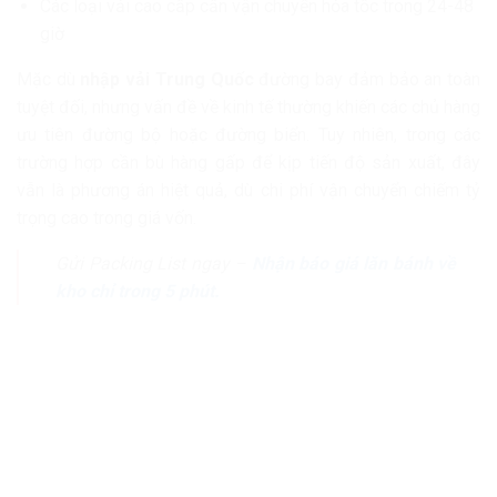
Các loại vải cao cấp cần vận chuyển hỏa tốc trong 24-48
giờ
Mặc dù
nhập vải Trung Quốc
đường bay đảm bảo an toàn
tuyệt đối, nhưng vấn đề về kinh tế thường khiến các chủ hàng
ưu tiên đường bộ hoặc đường biển. Tuy nhiên, trong các
trường hợp cần bù hàng gấp để kịp tiến độ sản xuất, đây
vẫn là phương án hiệt quả, dù chi phí vận chuyển chiếm tỷ
trọng cao trong giá vốn.
Gửi Packing List ngay –
Nhận báo giá lăn bánh về
kho chỉ trong 5 phút.