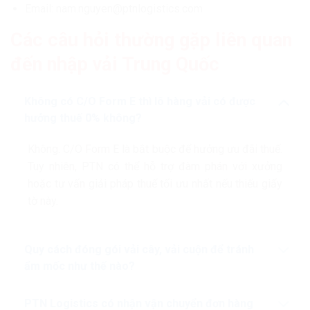
Email: nam.nguyen@ptnlogistics.com
Các câu hỏi thường gặp liên quan
đến nhập vải Trung Quốc
Không có C/O Form E thì lô hàng vải có được
hưởng thuế 0% không?
Không. C/O Form E là bắt buộc để hưởng ưu đãi thuế.
Tuy nhiên, PTN có thể hỗ trợ đàm phán với xưởng
hoặc tư vấn giải pháp thuế tối ưu nhất nếu thiếu giấy
tờ này.
Quy cách đóng gói vải cây, vải cuộn để tránh
ẩm mốc như thế nào?
PTN Logistics có nhận vận chuyển đơn hàng