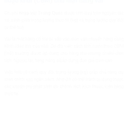
hoặc khối (CBM) cho mặt hàng vải
Chi phí
nhập vải Trung Quốc
được tính dựa trên nguyên tắc
so sánh giữa trọng lượng thực tế (kg) và trọng lượng quy đổi
từ thể tích.
Vải là mặt hàng có thể bị xếp vào diện vận chuyển hàng cồng
kềnh (đặc thù của vải). Do đó việc cách tính cước theo CBM
(m3) thường được áp dụng cho hàng nhẹ nhưng chiếm diện
tích. Ngược lại, hàng nặng sẽ áp dụng đơn giá theo cân.
Việc hiểu rõ cách quy đổi trọng lượng (kg) giúp chủ hàng dự
toán chính xác ngân sách. Nhờ đó có thể tránh bị động trước
các khoản phí phát sinh do chênh lệch kích thước kiện hàng
thực tế.