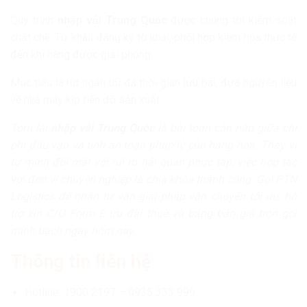
Quy trình
nhập vải Trung Quốc
được chúng tôi kiểm soát
chặt chẽ. Từ khâu đăng ký tờ khai, phối hợp kiểm hóa thực tế
đến khi hàng được giải phóng.
Mục tiêu là rút ngắn tối đa thời gian lưu bãi, đưa nguyên liệu
về nhà máy kịp tiến độ sản xuất.
Tóm lại
nhập vải Trung Quốc
là bài toán cân não giữa chi
phí đầu vào và tính an toàn pháp lý của hàng hóa. Thay vì
tự mình đối mặt với rủi ro hải quan phức tạp, việc hợp tác
với đơn vị chuyên nghiệp là chìa khóa thành công. Gọi PTN
Logistics để nhận tư vấn giải pháp vận chuyển tối ưu, hỗ
trợ xin C/O Form E ưu đãi thuế và bảng báo giá trọn gói
minh bạch ngay hôm nay.
Thông tin liên hệ
Hotline: 1900 2197 – 0935 333 999