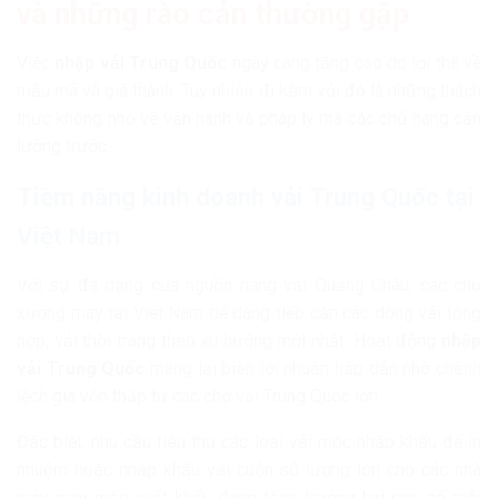
và những rào cản thường gặp
Việc
nhập vải Trung Quốc
ngày càng tăng cao do lợi thế về
mẫu mã và giá thành. Tuy nhiên đi kèm với đó là những thách
thức không nhỏ về vận hành và pháp lý mà các chủ hàng cần
lường trước.
Tiềm năng kinh doanh vải Trung Quốc tại
Việt Nam
Với sự đa dạng của nguồn hàng vải Quảng Châu, các chủ
xưởng may tại Việt Nam dễ dàng tiếp cận các dòng vải tổng
hợp, vải thời trang theo xu hướng mới nhất. Hoạt động
nhập
vải Trung Quốc
mang lại biên lợi nhuận hấp dẫn nhờ chênh
lệch giá vốn thấp từ các chợ vải Trung Quốc lớn.
Đặc biệt, nhu cầu tiêu thụ các loại vải mộc nhập khẩu để in
nhuộm hoặc nhập khẩu vải cuộn số lượng lớn cho các nhà
máy may mặc xuất khẩu đang tăng trưởng hai con số mỗi