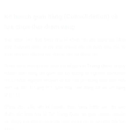
Kế hoạch gom hàng (Consolidation) và
lựa chọn thời điểm vàng
Việc phân tán đơn hàng nhỏ lẻ khiến chi phí logistics tăng
cao. Nguyên nhân là do các khoản phí cố định (phí mở tờ
khai, phí vận chuyển nội địa) bị lặp lại nhiều lần.
Chiến lược thông minh nhất khi
nhập vải Trung Quốc
là quy
hoạch đơn hàng để gom đủ số lượng đi nguyên container
(FCL) hoặc nguyên chuyến xe tải. Chi phí trung bình trên mỗi
mét vải khi đi hàng FCL luôn thấp hơn đáng kể so với hàng
lẻ (LCL).
Đồng thời, việc lên kế hoạch nhập hàng tránh các dịp cao
điểm tắc biên hay lễ Tết Trung Quốc sẽ giúp doanh nghiệp
né được các khoản phụ phí mùa vụ và rủi ro lưu kho bãi tốn
kém.