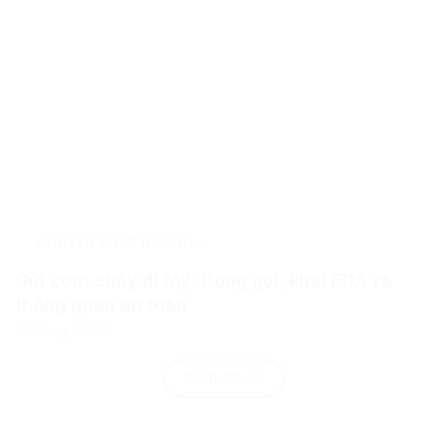
CHUYỂN PHÁT NHANH
QUỐC TẾ
Gửi cơm cháy đi Mỹ: Đóng gói, khai FDA và
thông quan an toàn
27 Tháng 7, 2026
Xem tất cả