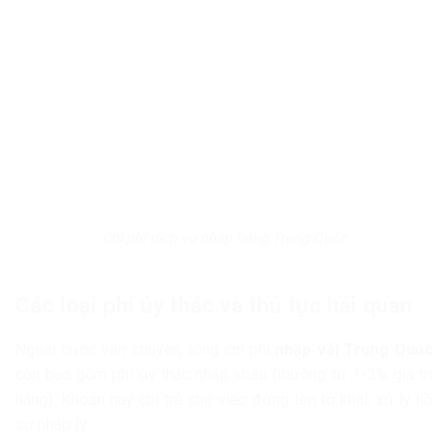
Chi phí dịch vụ nhập hàng Trung Quốc
Các loại phí ủy thác và thủ tục hải quan
Ngoài cước vận chuyển, tổng chi phí
nhập vải Trung Quốc
còn bao gồm phí ủy thác nhập khẩu (thường từ 1-3% giá trị
hàng). Khoản này chi trả cho việc đứng tên tờ khai, xử lý hồ
sơ pháp lý.