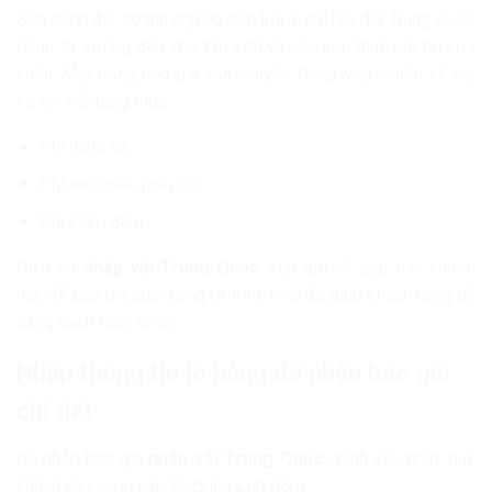
Bên cạnh đó, doanh nghiệp cần lưu ý phí nội địa Trung Quốc
(ship từ xưởng đến kho tập kết) và các loại thuế phí tại cửa
khẩu. Một bảng báo giá vận chuyển Trung Việt chuẩn sẽ liệt
kê chi tiết từng mục:
Phí nâng hạ
Phí soi chiếu (nếu có)
Phí kiểm đếm
Dịch vụ
nhập vải Trung Quốc
trọn gói sẽ gộp các khoản
này để báo giá cuối cùng (All-in). Nhờ đó giúp khách hàng dễ
dàng hạch toán lãi lỗ.
Nhập thông tin lô hàng để nhận báo giá
chi tiết
Để nhận báo giá
nhập vải Trung Quốc
chính xác nhất, quý
khách cần cung cấp Packing List gồm: