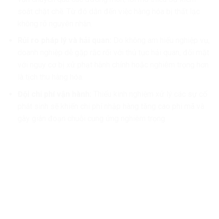
soát chặt chẽ. Từ đó dẫn đến việc hàng hóa bị thất lạc
không rõ nguyên nhân.
Rủi ro pháp lý và hải quan:
Do không am hiểu nghiệp vụ,
doanh nghiệp dễ gặp rắc rối với thủ tục hải quan, đối mặt
với nguy cơ bị xử phạt hành chính hoặc nghiêm trọng hơn
là tịch thu hàng hóa.
Đội chi phí vận hành:
Thiếu kinh nghiệm xử lý các sự cố
phát sinh sẽ khiến chi phí nhập hàng tăng cao phi mã và
gây gián đoạn chuỗi cung ứng nghiêm trọng.