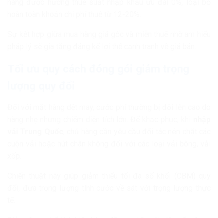
hàng được hưởng thuế suất nhập khẩu ưu đãi 0%, loại bỏ
hoàn toàn khoản chi phí thuế từ 12-20%.
Sự kết hợp giữa mua hàng giá gốc và miễn thuế nhờ am hiểu
pháp lý sẽ gia tăng đáng kể lợi thế cạnh tranh về giá bán.
Tối ưu quy cách đóng gói giảm trọng
lượng quy đổi
Đối với mặt hàng dệt may, cước phí thường bị đội lên cao do
hàng nhẹ nhưng chiếm diện tích lớn. Để khắc phục, khi
nhập
vải Trung Quốc
, chủ hàng cần yêu cầu đối tác nén chặt các
cuộn vải hoặc hút chân không đối với các loại vải bông, vải
xốp.
Chiến thuật này giúp giảm thiểu tối đa số khối (CBM) quy
đổi, đưa trọng lượng tính cước về sát với trọng lượng thực
tế.