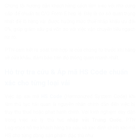
Chúng tôi hướng dẫn khách hàng cách làm việc với nhà cung
cấp để chuẩn bị C/O Form E hợp lệ. Đây là cơ sở quan trọng
nhất để lô hàng vải được hưởng mức thuế nhập khẩu ưu đãi
0%, giúp giảm sâu giá vốn so với việc vận chuyển tiểu ngạch
rủi ro.
PTN cam kết rà soát tính hợp lệ của chứng từ trước khi hàng
về cửa khẩu, đảm bảo tiến độ thông quan nhanh nhất.
Hỗ trợ tra cứu & Áp mã HS Code chuẩn
xác cho từng loại vải
Việc áp sai mã
HS Code
(Harmonized System Code) khi
làm thủ tục hải quan là nguyên nhân chính dẫn đến việc bị
truy thu thuế hoặc phạt hành chính. Với kinh nghiệm dày dặn
trong việc xử lý thủ tục
nhập vải Trung Quốc
, PTN
Logistics hỗ trợ khách hàng tra cứu và xác định chính xác mã
HS cho từng dòng sản phẩm đặc thù như: