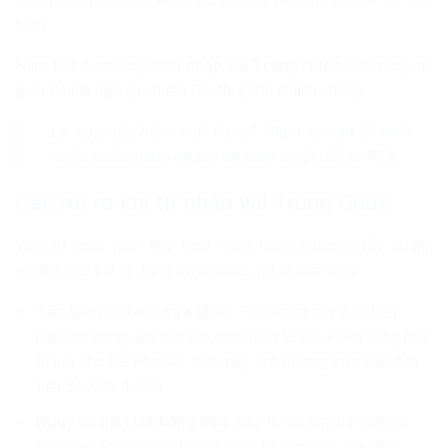
năm.
Nắm bắt được quy trình
nhập vải Trung Quốc
chính quy sẽ
giúp doanh nghiệp chiếm lĩnh thị phần nhanh chóng.
Lo ngại tắc biên, mất hàng?
Nhận tư vấn lộ trình
nhập khẩu chính ngạch an toàn tuyệt đối từ PTN
Các rủi ro khi tự nhập vải Trung Quốc
Việc tự thực hiện quy trình nhập hàng thường đẩy doanh
nghiệp vào thế bị động trước nhiều rủi ro hiện hữu:
Tắc biên và ùn ứ cửa khẩu:
Tình trạng này đặc biệt
nghiêm trọng vào các dịp cao điểm lễ Tết, khiến hàng hóa
bị lưu kho bãi kéo dài. Điều này ảnh hưởng trực tiếp đến
tiến độ kinh doanh.
Nguy cơ mất lạc hàng hóa:
Đây là nỗi ám ảnh lớn khi
vận chuyển qua các đường mòn, lối mở thiếu sự kiểm