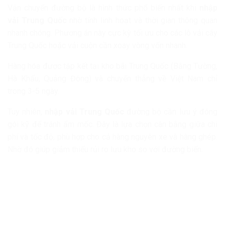
Vận chuyển đường bộ là hình thức phổ biến nhất khi
nhập
vải Trung Quốc
nhờ tính linh hoạt và thời gian thông quan
nhanh chóng. Phương án này cực kỳ tối ưu cho các lô vải cây
Trung Quốc hoặc vải cuộn cần xoay vòng vốn nhanh.
Hàng hóa được tập kết tại kho bãi Trung Quốc (Bằng Tường,
Hà Khẩu, Quảng Đông) và chuyển thẳng về Việt Nam chỉ
trong 3-5 ngày.
Tuy nhiên,
nhập vải Trung Quốc
đường bộ cần lưu ý đóng
gói kỹ để tránh ẩm mốc. Đây là lựa chọn cân bằng giữa chi
phí và tốc độ, phù hợp cho cả hàng nguyên xe và hàng ghép.
Nhờ đó giúp giảm thiểu rủi ro lưu kho so với đường biển.