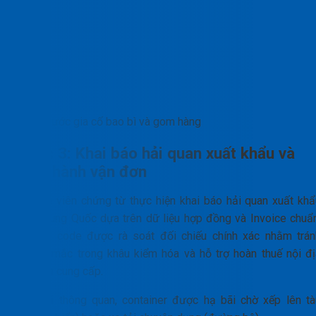
Bước gia cố bao bì và gom hàng
Bước 3: Khai báo hải quan xuất khẩu và
phát hành vận đơn
Chuyên viên chứng từ thực hiện khai báo hải quan xuất khẩ
phía Trung Quốc dựa trên dữ liệu hợp đồng và Invoice chuẩn
Mã HS code được rà soát đối chiếu chính xác nhằm trán
vướng mắc trong khâu kiểm hóa và hỗ trợ hoàn thuế nội đị
cho nhà cung cấp.
Sau khi thông quan, container được hạ bãi chờ xếp lên tà