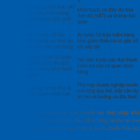
Không có hóa đơn VAT
Hóa
Minh bạch, có đầy đủ hóa
đầu vào, khó chứng
đơn &
đơn đỏ (VAT) và tờ khai hải
minh nguồn gốc xuất
Pháp lý
quan
xứ
An
Rủi ro cao: Dễ tắc
An toàn: Có bảo hiểm hàng
toàn
biên, hàng lưu kho lâu
hóa, giảm thiểu rủi ro gãy vỡ
hàng
gây ẩm mốc, hư hỏng
khi xếp dỡ
hóa
Nguy cơ cao bị Quản
Rủi ro
Yên tâm trước các đợt thanh
lý thị trường thu giữ
kiểm
kiểm tra của cơ quan chức
hàng và xử phạt hành
tra
năng
chính
Định
Phù hợp doanh nghiệp muốn
hướng
Phù hợp shop nhỏ lẻ,
mở rộng quy mô, tiếp cận dự
kinh
kinh doanh ngắn hạn
án lớn và hưởng ưu đãi thuế
doanh
Việc lựa chọn phương thức vận chuyển
nội thất nhập khẩ
Trung Quốc
chỉ là bước khởi đầu, để lô hàng về kho an toàn
doanh nghiệp cần tuân thủ quy trình 6 bước chuẩn hóa dướ
đây.