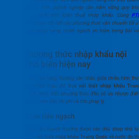
Châu và Phật Sơn, doanh nghiệp cần nắm vững quy trìn
pháp lý và cách tính toán thuế nhập khẩu. Cùng
PT
Logistics
tìm hiểu chi tiết các phương thức vận chuyển tối ư
và quy trình nhập hàng chính ngạch an toàn trong bài viế
dưới đây.
Các phương thức nhập khẩu nội
thất phổ biến hiện nay
Hiện nay, các chủ hàng thường cân nhắc giữa nhiều hình thứ
vận chuyển khác nhau để đưa
nội thất nhập khẩu Trun
Quốc
về Việt Nam. Mỗi phương thức đều có ưu nhược điể
riêng biệt liên quan đến chi phí và tính pháp lý.
Nhập khẩu tiểu ngạch
Phương thức tiểu ngạch thường được các chủ shop nhỏ lự
chọn để đưa
nội thất nhập khẩu Trung Quốc
về nước do th