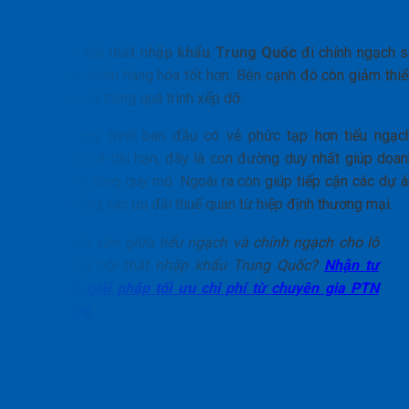
đỏ.
Đặc biệt,
nội thất nhập khẩu Trung Quốc
đi chính ngạch s
được bảo hiểm hàng hóa tốt hơn. Bên cạnh đó còn giảm thiể
rủi ro gãy vỡ trong quá trình xếp dỡ.
Mặc dù quy trình ban đầu có vẻ phức tạp hơn tiểu ngạch
nhưng xét về dài hạn, đây là con đường duy nhất giúp doan
nghiệp mở rộng quy mô. Ngoài ra còn giúp tiếp cận các dự á
lớn và hưởng các ưu đãi thuế quan từ hiệp định thương mại.
Phân vân giữa tiểu ngạch và chính ngạch cho lô
hàng nội thất nhập khẩu Trung Quốc?
Nhận tư
vấn giải pháp tối ưu chi phí từ chuyên gia PTN
ngay.