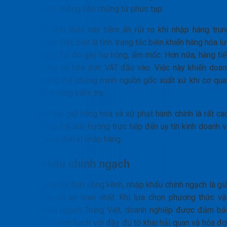
tục đơn giản, không cần chứng từ phức tạp.
Tuy nhiên, hình thức này tiềm ẩn rủi ro khi nhập hàng trun
quốc cực lớn. Đặc biệt là tình trạng tắc biên khiến hàng hóa l
kho lâu ngày. Từ đó gây hư hỏng, ẩm mốc. Hơn nữa, hàng tiể
ngạch không có hóa đơn VAT đầu vào. Việc này khiến doan
nghiệp không thể chứng minh nguồn gốc xuất xứ khi cơ qua
quản lý thị trường kiểm tra.
Nguy cơ bị thu giữ hàng hóa và xử phạt hành chính là rất cao
Đồng thời có thể ảnh hưởng trực tiếp đến uy tín kinh doanh v
dòng vốn của đơn vị nhập hàng.
Nhập khẩu chính ngạch
Đối với hàng nội thất cồng kềnh, nhập khẩu chính ngạch là gi
pháp tối ưu và an toàn nhất. Khi lựa chọn phương thức vậ
chuyển chính ngạch Trung Việt, doanh nghiệp được đảm bả
tính pháp lý minh bạch với đầy đủ tờ khai hải quan và hóa đơ