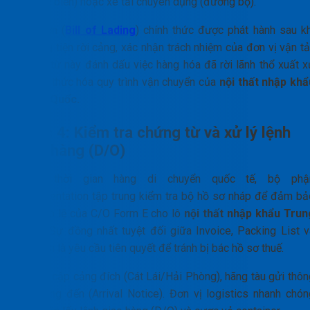
(đường biển) hoặc xe tải chuyên dụng (đường bộ).
Vận đơn (
Bill of Lading
) chính thức được phát hành sau kh
phương tiện rời cảng, xác nhận trách nhiệm của đơn vị vận tả
Chứng từ này đánh dấu việc hàng hóa đã rời lãnh thổ xuất x
và hợp thức hóa quy trình vận chuyển của
nội thất nhập khẩ
Trung Quốc.
Bước 4: Kiểm tra chứng từ và xử lý lệnh
giao hàng (D/O)
Trong thời gian hàng di chuyển quốc tế, bộ phậ
Documentation tập trung kiểm tra bộ hồ sơ nháp để đảm bả
tính hợp lệ của C/O Form E cho lô
nội thất nhập khẩu Trun
Quốc
. Sự đồng nhất tuyệt đối giữa Invoice, Packing List v
vận đơn là yêu cầu tiên quyết để tránh bị bác hồ sơ thuế.
Khi tàu cập cảng đích (Cát Lái/Hải Phòng), hãng tàu gửi thôn
báo hàng đến (Arrival Notice). Đơn vị logistics nhanh chón