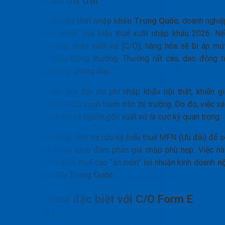
Khi nhập khẩu
nội thất nhập khẩu Trung Quốc
, doanh nghiệ
chịu sự điều chỉnh của biểu thuế xuất nhập khẩu 2026. Nế
không có chứng nhận xuất xứ (C/O), hàng hóa sẽ bị áp mứ
thuế nhập khẩu thông thường. Thường rất cao, dao động t
20% đến 35% tùy chủng loại.
Mức thuế này làm đội chi phí nhập khẩu nội thất, khiến gi
thành sản phẩm khó cạnh tranh trên thị trường. Do đó, việc x
định đúng mã HS và nguồn gốc xuất xứ là cực kỳ quan trọng.
Các doanh nghiệp cần tra cứu kỹ biểu thuế MFN (Ưu đãi) để s
sánh và có chiến lược đàm phán giá nhập phù hợp. Việc nà
giúp tránh để mức thuế cao “ăn mòn” lợi nhuận kinh doanh
nộ
thất nhập khẩu Trung Quốc
.
Ưu đãi thuế đặc biệt với C/O Form E
(ACFTA)