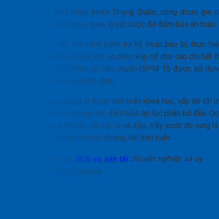
Đối với
nội thất nhập khẩu Trung Quốc
, công đoạn gia c
hàng hóa tại kho ngoại quan là bắt buộc để đảm bảo an toàn.
Đội ngũ kho vận tiến hành kiểm tra kỹ thuật bao bì, thực hiệ
đóng kiện gỗ thưa hoặc kín và chèn xốp nổ cho các chi tiết d
vỡ như kính, đá. Pallet gỗ tiêu chuẩn ISPM 15 được sử dụn
để đáp ứng yêu cầu kiểm dịch.
Nghiệp vụ gom hàng lẻ được tính toán khoa học, xếp dỡ tối ư
thể tích container nhưng vẫn đảm bảo áp lực phân bố đều. Qu
trình này giúp triệt tiêu các rủi ro va đập, trầy xước do rung l
trong suốt quá trình vận tải đường dài trên biển.
Đừng bỏ lỡ:
Dịch vụ vận tải
chuyên nghiệp và uy
tín tại PTN Logistics