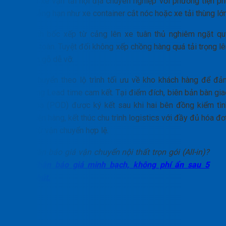
cầu đội xe vận tải nội địa chuyên nghiệp với phương tiện ph
hợp. Chẳng hạn như xe container cắt nóc hoặc xe tải thùng lớn
Quá trình bốc xếp từ cảng lên xe tuân thủ nghiêm ngặt qu
định an toàn. Tuyệt đối không xếp chồng hàng quá tải trọng l
các kiện gỗ dễ vỡ.
Xe di chuyển theo lộ trình tối ưu về kho khách hàng để đả
bảo đúng Lead time cam kết. Tại điểm đích, biên bản bàn gia
hàng hóa (POD) được ký kết sau khi hai bên đồng kiểm tìn
trạng kiện hàng, kết thúc chu trình logistics với đầy đủ hóa đ
chứng từ vận chuyển hợp lệ.
Cần báo giá vận chuyển nội thất trọn gói (All-in)?
Nhận báo giá minh bạch, không phí ẩn sau 5
phút.