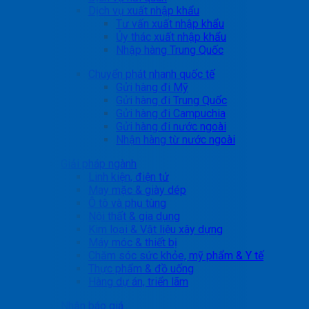
Dịch vụ xuất nhập khẩu
Tư vấn xuất nhập khẩu
Ủy thác xuất nhập khẩu
Nhập hàng Trung Quốc
Chuyển phát nhanh quốc tế
Gửi hàng đi Mỹ
Gửi hàng đi Trung Quốc
Gửi hàng đi Campuchia
Gửi hàng đi nước ngoài
Nhận hàng từ nước ngoài
Giải pháp ngành
Linh kiện, điện tử
May mặc & giày dép
Ô tô và phụ tùng
Nội thất & gia dụng
Kim loại & Vật liệu xây dựng
Máy móc & thiết bị
Chăm sóc sức khỏe, mỹ phẩm & Y tế
Thực phẩm & đồ uống
Hàng dự án, triển lãm
Nhận báo giá