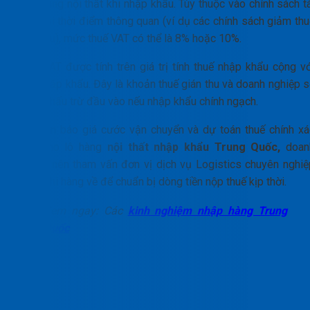
tăng hàng nội thất khi nhập khẩu. Tùy thuộc vào chính sách t
khóa tại thời điểm thông quan (ví dụ các chính sách giảm thu
kích cầu), mức thuế VAT có thể là 8% hoặc 10%.
Thuế VAT được tính trên giá trị tính thuế nhập khẩu cộng vớ
thuế nhập khẩu. Đây là khoản thuế gián thu và doanh nghiệp s
được khấu trừ đầu vào nếu nhập khẩu chính ngạch.
Để nhận báo giá cước vận chuyển và dự toán thuế chính xá
nhất cho lô hàng
nội thất nhập khẩu Trung Quốc,
doan
nghiệp nên tham vấn đơn vị dịch vụ Logistics chuyên nghiệ
trước khi hàng về để chuẩn bị dòng tiền nộp thuế kịp thời.
Xem ngay: Các
kinh nghiệm nhập hàng Trung
Quốc