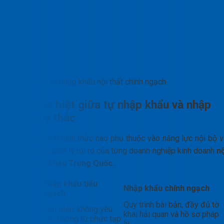
Dịch vụ nhập khẩu nội thất chính ngạch
Sự khác biệt giữa tự nhập khẩu và nhập
khẩu ủy thác
Việc lựa chọn hình thức nào phụ thuộc vào năng lực nội bộ v
chiến lược quản lý rủi ro của từng doanh nghiệp kinh doanh
nộ
thất nhập khẩu Trung Quốc.
Tiêu
Nhập khẩu tiểu
Nhập khẩu chính ngạch
chí
ngạch
Thủ
Quy trình bài bản, đầy đủ tờ
Đơn giản, không yêu
tục &
khai hải quan và hồ sơ pháp
cầu chứng từ phức tạp
Hồ sơ
lý