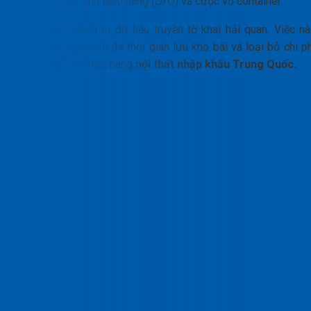
thực hiện lấy lệnh giao hàng (D/O) và cược vỏ container.
Đồng thời chuẩn bị dữ liệu truyền tờ khai hải quan. Việc nà
giúp giảm thiểu tối đa thời gian lưu kho bãi và loại bỏ chi p
DEM/DET. cho mặt hàng
nội thất nhập khẩu Trung Quốc.