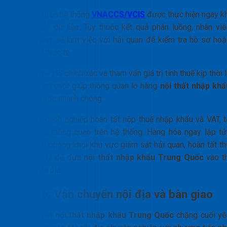
Khai báo trên hệ thống
VNACCS/VCIS
được thực hiện ngay kh
có đầy đủ dữ liệu. Tùy thuộc kết quả phân luồng, nhân viê
hiện trường sẽ làm việc với hải quan để kiểm tra hồ sơ hoặ
kiểm hóa thực tế.
Việc áp mã HS chính xác và tham vấn giá trị tính thuế kịp thời 
yếu tố then chốt giúp thông quan lô hàng
nội thất nhập khẩ
Trung Quốc
nhanh chóng.
Sau khi doanh nghiệp hoàn tất nộp thuế nhập khẩu và VAT, t
khai được thông quan trên hệ thống. Hàng hóa ngay lập tứ
được giải phóng khỏi khu vực giám sát hải quan, hoàn tất th
tục pháp lý để đưa
nội thất nhập khẩu Trung Quốc
vào th
trường nội địa.
Bước 6: Vận chuyển nội địa và bàn giao
Vận chuyển
nội thất nhập khẩu Trung Quốc
chặng cuối yê