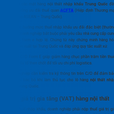
Hầu hết các mặt hàng
nội thất nhập khẩu Trung Quốc
đề
được hưởng ưu đãi thuế quan
ACFTA
(Hiệp định Thương mạ
Hàng hóa ASEAN – Trung Quốc).
Để được hưởng mức thuế nhập khẩu ưu đãi đặc biệt (thườn
là 0%), doanh nghiệp bắt buộc phải yêu cầu nhà cung cấp cun
cấp c/o form e hợp lệ. Chứng từ này chứng minh hàng hó
được sản xuất tại Trung Quốc và đáp ứng quy tắc xuất xứ.
Việc có C/O Form E giúp giảm hàng chục phần trăm tiền thuế
Đây là yếu tố then chốt để tối ưu chi phí logistics.
Doanh nghiệp cần kiểm tra kỹ thông tin trên C/O để đảm bả
không bị bác bỏ khi làm thủ tục cho lô hàng
nội thất nhậ
khẩu Trung Quốc.
Thuế giá trị gia tăng (VAT) hàng nội thất
Ngoài thuế nhập khẩu, doanh nghiệp phải nộp thuế giá trị gi