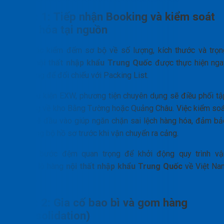
Bước 1: Tiếp nhận Booking và kiểm soát
hàng hóa tại nguồn
Công tác kiểm đếm sơ bộ về số lượng, kích thước và trọn
lượng
nội thất nhập khẩu Trung Quốc
được thực hiện nga
tại xưởng để đối chiếu với Packing List.
Với điều kiện EXW, phương tiện chuyên dụng sẽ điều phối tậ
kết hàng về kho Bằng Tường hoặc Quảng Châu. Việc kiểm soá
chặt chẽ đầu vào giúp ngăn chặn sai lệch hàng hóa, đảm bả
tính đồng bộ hồ sơ trước khi vận chuyển ra cảng.
Đây là bước đệm quan trọng để khởi động quy trình vậ
chuyển lô hàng
nội thất nhập khẩu Trung Quốc
về Việt Na
an toàn.
Bước 2: Gia cố bao bì và gom hàng
(Consolidation)