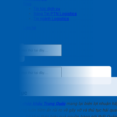
Blog
Tin tức dịch vụ
Bảng Tin PTN Logistics
Tin ngành Logistics
Liên hệ
Mục lục
Nội thất nhập khẩu Trung Quốc
mang lại biên lợi nhuận hấ
dẫn nhưng luôn tiềm ẩn rủi ro về gãy vỡ và thủ tục hải qua
phức tạp. Để khai thác hiệu quả nguồn hàng nội thất Quản