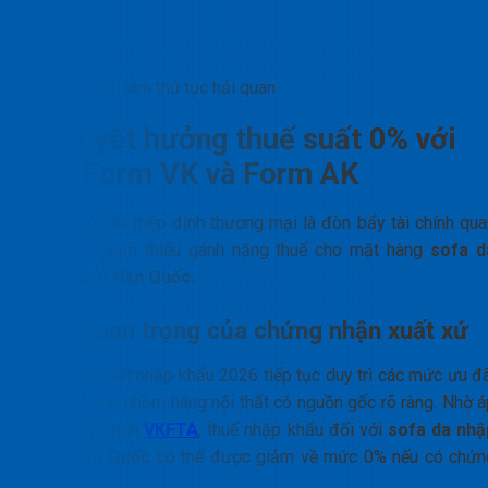
Chi phí làm thủ tục hải quan
Bí quyết hưởng thuế suất 0% với
C/O Form VK và Form AK
Tận dụng các hiệp định thương mại là đòn bẩy tài chính qua
trọng để giảm thiểu gánh nặng thuế cho mặt hàng
sofa d
nhập khẩu Hàn Quốc.
Tầm quan trọng của chứng nhận xuất xứ
Biểu thuế xuất nhập khẩu 2026 tiếp tục duy trì các mức ưu đã
đặc biệt cho nhóm hàng nội thất có nguồn gốc rõ ràng. Nhờ á
dụng hiệp định
VKFTA
, thuế nhập khẩu đối với
sofa da nhậ
khẩu Hàn Quốc
có thể được giảm về mức 0% nếu có chứn
từ hợp lệ.