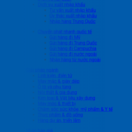
Dịch vụ xuất nhập khẩu
Tư vấn xuất nhập khẩu
Ủy thác xuất nhập khẩu
Nhập hàng Trung Quốc
Chuyển phát nhanh quốc tế
Gửi hàng đi Mỹ
Gửi hàng đi Trung Quốc
Gửi hàng đi Campuchia
Gửi hàng đi nước ngoài
Nhận hàng từ nước ngoài
Giải pháp ngành
Linh kiện, điện tử
May mặc & giày dép
Ô tô và phụ tùng
Nội thất & gia dụng
Kim loại & Vật liệu xây dựng
Máy móc & thiết bị
Chăm sóc sức khỏe, mỹ phẩm & Y tế
Thực phẩm & đồ uống
Hàng dự án, triển lãm
Nhận báo giá