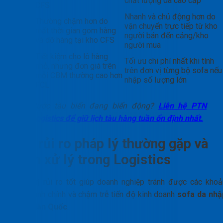
chất lượng da cao cấp
quản
CFS
Nhanh và chủ động hơn do
Thường chậm hơn do
Thời
vận chuyển trực tiếp từ kho
mất thời gian gom hàng
gian
người bán đến cảng/kho
và dỡ hàng tại kho CFS
người mua
Tiết kiệm cho lô hàng
Tối ưu chi phí nhất khi tính
Chi
nhỏ, nhưng đơn giá trên
trên đơn vị từng bộ sofa nếu
phí
mỗi CBM thường cao hơn
nhập số lượng lớn
FCL
Cước tàu biển đang biến động?
Liên hệ PTN
Logistics để giữ lịch tàu hàng tuần ổn định nhất.
Các rủi ro pháp lý thường gặp và
cách xử lý trong Logistics
Quản trị rủi ro tốt giúp doanh nghiệp tránh được các khoả
phạt hành chính và chậm trễ tiến độ kinh doanh
sofa da nhậ
khẩu Hàn Quốc
.