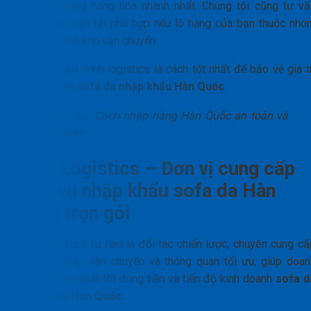
để giải phóng hàng hóa nhanh nhất. Chúng tôi cũng tư vấ
phương án vận tải phù hợp nếu lô hàng của bạn thuộc nhó
hàng quá khổ khó vận chuyển.
Làm chủ quy trình logistics là cách tốt nhất để bảo vệ giá t
cho từng bộ
sofa da nhập khẩu Hàn Quốc
.
Tìm hiểu: Cách nhập hàng Hàn Quốc an toàn và
tiết kiệm
PTN Logistics – Đơn vị cung cấp
dịch vụ nhập khẩu sofa da Hàn
Quốc trọn gói
PTN Logistics tự hào là đối tác chiến lược, chuyên cung cấ
các giải pháp vận chuyển và thông quan tối ưu, giúp doan
nghiệp kiểm soát tốt dòng tiền và tiến độ kinh doanh
sofa d
nhập khẩu Hàn Quốc
.