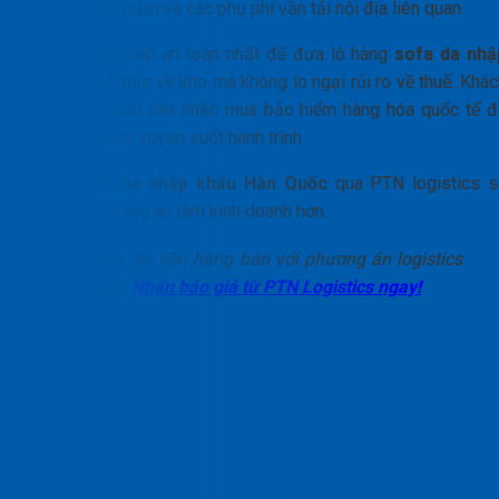
khai báo hải quan và các phụ phí vận tải nội địa liên quan.
Đây là giải pháp an toàn nhất để đưa lô hàng
sofa da nhậ
khẩu Hàn Quốc
về kho mà không lo ngại rủi ro về thuế. Khác
hàng cũng nên cân nhắc mua bảo hiểm hàng hóa quốc tế đ
bảo vệ tài sản xuyên suốt hành trình.
Nhập
sofa da nhập khẩu Hàn Quốc
qua PTN logistics s
giúp khách hàng an tâm kinh doanh hơn.
Tối ưu giá vốn hàng bán với phương án logistics
chi tiết.
Nhận báo giá từ PTN Logistics ngay!