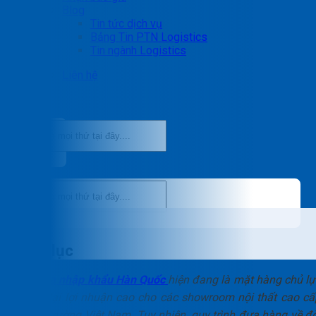
Blog
Tin tức dịch vụ
Bảng Tin PTN Logistics
Tin ngành Logistics
Liên hệ
Mục lục
Sofa da nhập khẩu Hàn Quốc
hiện đang là mặt hàng chủ lự
mang lại lợi nhuận cao cho các showroom nội thất cao cấ
tại thị trường Việt Nam. Tuy nhiên, quy trình đưa hàng về đò