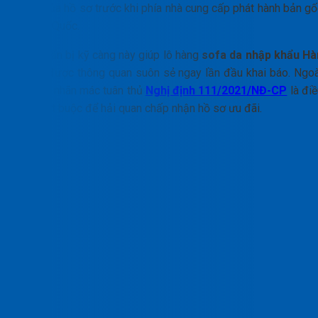
logic của hồ sơ trước khi phía nhà cung cấp phát hành bản gố
từ Hàn Quốc.
Sự chuẩn bị kỹ càng này giúp lô hàng
sofa da nhập khẩu Hà
Quốc
được thông quan suôn sẻ ngay lần đầu khai báo. Ngoà
ra, việc nhãn mác tuân thủ
Nghị định 111/2021/NĐ-CP
là điề
kiện bắt buộc để hải quan chấp nhận hồ sơ ưu đãi.