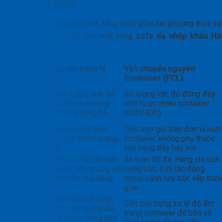
phương thức
Dưới đây là bảng so sánh tổng quan giữa hai phương thức vậ
chuyển LCL và FCL cho mặt hàng
sofa da nhập khẩu Hà
Quốc
:
Tiêu
Vận chuyển hàng lẻ
Vận chuyển nguyên
chí
(LCL)
Container (FCL)
Quy
Số lượng ít, phù hợp để
Số lượng lớn, đủ đóng đầy
mô
thử nghiệm thị trường
một hoặc nhiều container
lô
hoặc nhập lẻ từng bộ
(20ft/40ft)
hàng
Cách
Dựa trên thể tích thực
Tính trọn gói trên đơn vị một
tính
(CBM) hoặc trọng lượng
container, không phụ thuộc
cước
quy đổi
vào hàng đầy hay vơi
Rủi ro trầy xước, đè nén
An toàn tối đa. Hàng chỉ của
Độ
cao hơn do xếp chung với
riêng bạn, ít bị tác động
an
hàng hóa của chủ hàng
ngoại cảnh hay bốc xếp trun
toàn
khác
gian
Yêu
Cần đóng kiện gỗ hoặc
Cần chú trọng xử lý độ ẩm
cầu
chống sốc kỹ lưỡng để
trong container để bảo vệ
bảo
tránh va chạm trong kho