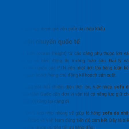
Chi phí tạo thành giá vốn sofa da nhập khẩu
Cước vận chuyển quốc tế
Cước tàu biển (ocean freight) từ các cảng phụ thuộc lớn và
tính mùa vụ và biến động thị trường toàn cầu. Đại lý vậ
chuyển tại hàn quốc của PTN cập nhật lịch tàu hàng tuần liê
tục nhằm giúp khách hàng chủ động kế hoạch sản xuất.
Do mặt hàng nội thất chiếm diện tích lớn, việc nhập
sofa d
nhập khẩu Hàn Quốc
cần đơn vị vận tải có năng lực giữ ch
tốt để tránh rớt hàng tại cảng đi.
Quy trình phối hợp nhịp nhàng sẽ giúp lô hàng
sofa da nhậ
khẩu Hàn Quốc
về Việt Nam đúng tiến độ cam kết. Đây là biế
số chi phí cần được ưu tiên tối ưu hàng đầu.