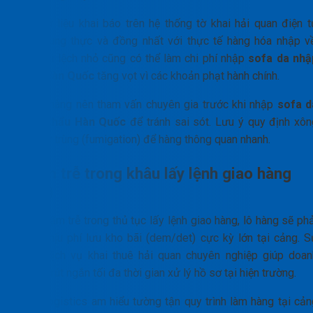
Mọi dữ liệu khai báo trên hệ thống tờ khai hải quan điện t
phải trung thực và đồng nhất với thực tế hàng hóa nhập về
Một sai lệch nhỏ cũng có thể làm chi phí nhập
sofa da nhậ
khẩu Hàn Quốc
tăng vọt vì các khoản phạt hành chính.
Khách hàng nên tham vấn chuyên gia trước khi nhập
sofa d
nhập khẩu Hàn Quốc
để tránh sai sót. Lưu ý quy định xôn
hơi khử trùng (fumigation) để hàng thông quan nhanh.
Chậm trễ trong khâu lấy lệnh giao hàng
(D/O)
Nếu chậm trễ trong thủ tục lấy lệnh giao hàng, lô hàng sẽ ph
gánh chịu phí lưu kho bãi (dem/det) cực kỳ lớn tại cảng. S
dụng dịch vụ khai thuê hải quan chuyên nghiệp giúp doan
nghiệp rút ngắn tối đa thời gian xử lý hồ sơ tại hiện trường.
PTN Logistics am hiểu tường tận quy trình làm hàng tại cản