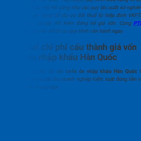
hỏi sự am hiểu mã HS cũng như các quy tắc xuất xứ nghiê
ngặt. Việc tận dụng tối đa ưu đãi thuế từ hiệp định VKFT
giúp doanh nghiệp tiết kiệm đáng kể giá vốn. Cùng
PT
Logistics
tìm hiểu để tối ưu quy trình vận hành ngay.
Các loại chi phí cấu thành giá vốn
sofa da nhập khẩu Hàn Quốc
Phân tích cơ cấu chi phí
sofa da nhập khẩu Hàn Quốc
bước quan trọng để chủ doanh nghiệp kiểm soát dòng tiền v
định giá bán ra hiệu quả.