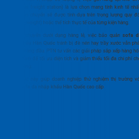
(container freight station) là lựa chọn mang tính kinh tế nhấ
Cước vận chuyển sẽ được tính dựa trên trọng lượng quy đổ
(volume weight) hoặc thể tích thực tế của từng kiện hàng.
Dù vận chuyển dưới dạng hàng lẻ, việc bảo quản
sofa d
nhập khẩu Hàn Quốc
tránh bị đè nén hay trầy xước vẫn phả
đặt lên hàng đầu. PTN tư vấn các giải pháp sắp xếp hàng hó
thông minh để tối ưu diện tích và giảm thiểu tối đa chi phí c
khách hàng.
Hình thức này giúp doanh nghiệp thử nghiệm thị trường vớ
dòng
sofa da nhập khẩu Hàn Quốc
cao cấp.