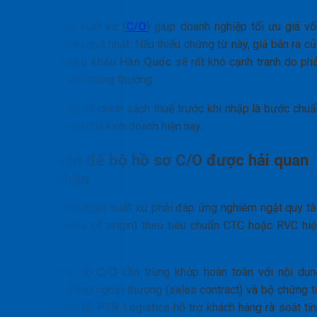
Chứng nhận xuất xứ (
C/O
) giúp doanh nghiệp tối ưu giá vố
hàng bán hiệu quả nhất. Nếu thiếu chứng từ này, giá bán ra c
sofa da nhập khẩu Hàn Quốc
sẽ rất khó cạnh tranh do phả
chịu thuế suất thông thường.
Việc tìm hiểu kỹ chính sách thuế trước khi nhập là bước chuẩ
bị đối với mọi nhà kinh doanh hiện nay.
Điều kiện để bộ hồ sơ C/O được hải quan
chấp nhận
Hồ sơ chứng nhận xuất xứ phải đáp ứng nghiêm ngặt quy tắ
xuất xứ (rules of origin) theo tiêu chuẩn CTC hoặc RVC hiệ
hành.
Dữ liệu trên tờ C/O cần trùng khớp hoàn toàn với nội dun
trong hợp đồng ngoại thương (sales contract) và bộ chứng t
vận tải quốc tế. PTN Logistics hỗ trợ khách hàng rà soát tín