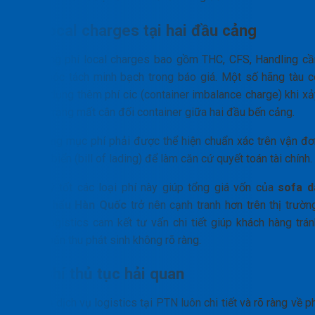
Phí local charges tại hai đầu cảng
Hệ thống phí local charges bao gồm THC, CFS, Handling cầ
được bóc tách minh bạch trong báo giá. Một số hãng tàu c
thể áp dụng thêm phí cic (container imbalance charge) khi xả
ra tình trạng mất cân đối container giữa hai đầu bến cảng.
Mọi hạng mục phí phải được thể hiện chuẩn xác trên vận đơ
đường biển (bill of lading) để làm căn cứ quyết toán tài chính.
Quản lý tốt các loại phí này giúp tổng giá vốn của
sofa d
nhập khẩu Hàn Quốc
trở nên cạnh tranh hơn trên thị trường
PTN Logistics cam kết tư vấn chi tiết giúp khách hàng trán
các khoản thu phát sinh không rõ ràng.
Chi phí thủ tục hải quan
Báo giá dịch vụ logistics tại PTN luôn chi tiết và rõ ràng về p