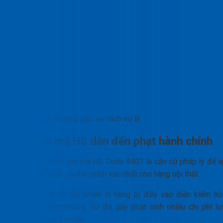
Rủi ro thường gặp và cách xử lý
Khai sai mã HS dẫn đến phạt hành chính
Xác định chuẩn xác mã HS Code 9401 là căn cứ pháp lý để á
dụng thuế suất ưu đãi chính xác nhất cho hàng nội thất.
Khai sai mã có thể khiến lô hàng bị đẩy vào diện kiểm hó
(physical inspection). Từ đó gây phát sinh nhiều chi phí lư
kho bãi ngoài ý muốn.