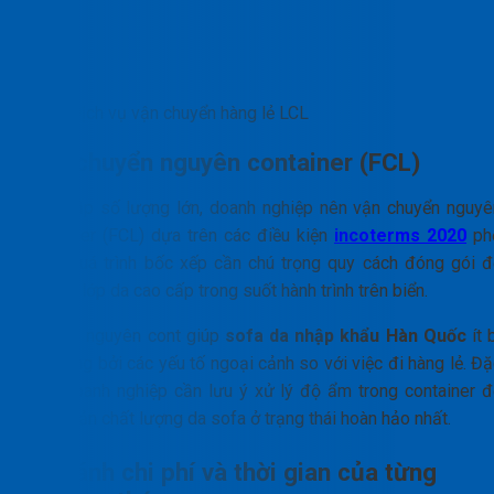
Dịch vụ vận chuyển hàng lẻ LCL
Vận chuyển nguyên container (FCL)
Khi nhập số lượng lớn, doanh nghiệp nên vận chuyển nguyê
container (FCL) dựa trên các điều kiện
incoterms 2020
ph
biến. Quá trình bốc xếp cần chú trọng quy cách đóng gói đ
bảo vệ lớp da cao cấp trong suốt hành trình trên biển.
Vận tải nguyên cont giúp
sofa da nhập khẩu Hàn Quốc
ít 
tác động bởi các yếu tố ngoại cảnh so với việc đi hàng lẻ. Đ
biệt, doanh nghiệp cần lưu ý xử lý độ ẩm trong container đ
bảo quản chất lượng da sofa ở trạng thái hoàn hảo nhất.
So sánh chi phí và thời gian của từng