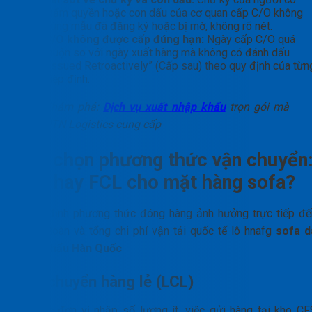
thẩm quyền hoặc con dấu của cơ quan cấp C/O không
đúng mẫu đã đăng ký hoặc bị mờ, không rõ nét.
C/O không được cấp đúng hạn:
Ngày cấp C/O quá
muộn so với ngày xuất hàng mà không có đánh dấu
“Issued Retroactively” (Cấp sau) theo quy định của từn
hiệp định.
Khám phá:
Dịch vụ xuất nhập khẩu
trọn gói mà
PTN Logistics cung cấp
Lựa chọn phương thức vận chuyển
LCL hay FCL cho mặt hàng sofa?
Quyết định phương thức đóng hàng ảnh hưởng trực tiếp đế
độ an toàn và tổng chi phí vận tải quốc tế lô hnafg
sofa d
nhập khẩu Hàn Quốc
Vận chuyển hàng lẻ (LCL)
Với các đơn vị nhập số lượng ít, việc gửi hàng tại kho CF