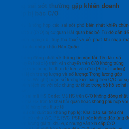
Những sai sót thường gặp khiến doanh
nghiệp bị bác C/O
Dưới đây là tổng hợp các sai sót phổ biến nhất khiến chứn
nhận xuất xứ (C/O) bị cơ quan Hải quan bác bỏ. Từ đó dẫn đế
việc doanh nghiệp bị truy thu thuế và xử phạt khi nhập mặ
hàng
sofa da nhập khẩu Hàn Quốc
Không đồng nhất về thông tin vận tải:
Tên tàu, số
chuyến hoặc lộ trình vận chuyển trên C/O không trùng
khớp với thông tin thực tế trên vận đơn (Bill of Lading).
Sai lệch trọng lượng và số lượng:
Trọng lượng gộp
(Gross Weight) hoặc số lượng kiện hàng trên C/O có sự
chênh lệch so với các chứng từ khác trong bộ hồ sơ hải
quan.
Áp sai mã HS Code:
Mã HS trên C/O không đồng nhất
với mã HS trên tờ khai hải quan hoặc không phù hợp với
mô tả hàng hóa thực tế.
Tiêu chí xuất xứ không hợp lệ:
Khai báo sai tiêu chí
xuất xứ (như WO, PE, RVC, PSR) hoặc không đáp ứng đ
hàm lượng giá trị khu vực nhưng vẫn xin cấp C/O.
Sai sót về chữ ký và con dấu:
Chữ ký của người có