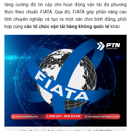
tăng cường độ tin cậy cho hoạt động vận tải đa phương
thức theo chuẩn FIATA. Qua đó, FIATA góp phần nâng cao
tính chuyên nghiệp và tạo ra một sân chơi bình đẳng, phối
hợp cùng
các tổ chức vận tải hàng không quốc tế
khác.