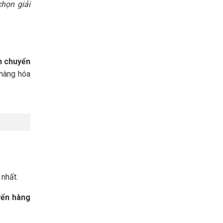
chọn giải
n chuyển
 hàng hóa
 nhất.
yển hàng