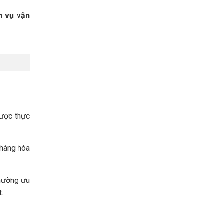
h vụ vận
được thực
 hàng hóa
thường ưu
t.