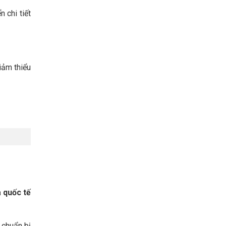
 chi tiết
iảm thiểu
 quốc tế
 chuẩn bị