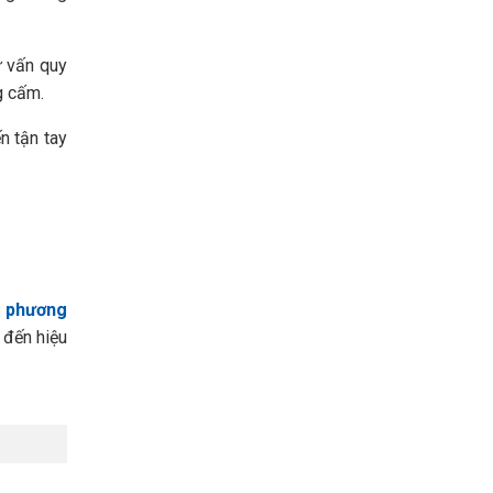
ư vấn quy
g cấm.
n tận tay
c
phương
 đến hiệu