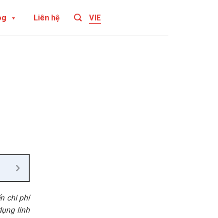
og
Liên hệ
VIE
n chi phí
dụng linh