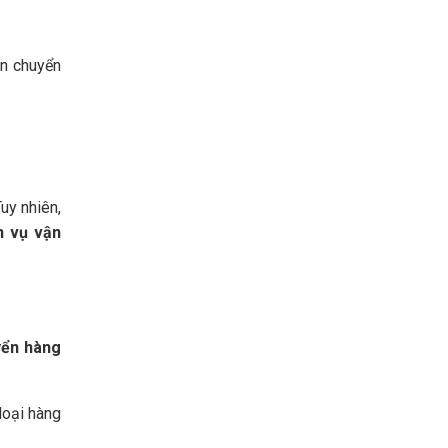
ận chuyển
uy nhiên,
h vụ vận
yển hàng
loại hàng