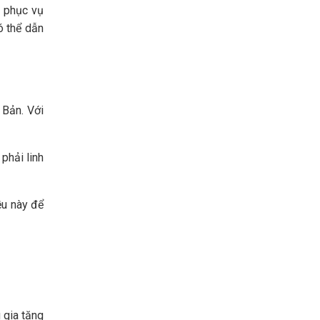
 phục vụ
ó thể dẫn
 Bản. Với
phải linh
ều này để
 gia tăng