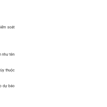
kiểm soát
n như tên
tùy thuộc
úp dự báo