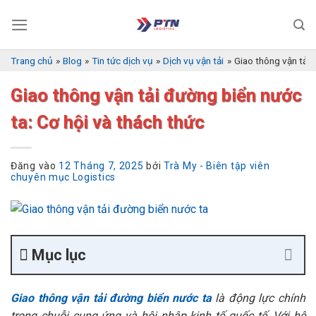
Bỏ
qua
nội
dung
Trang chủ
»
Blog
»
Tin tức dịch vụ
»
Dịch vụ vận tải
»
Giao thông vận tải 
Giao thông vận tải đường biển nước
ta: Cơ hội và thách thức
Đăng vào
12 Tháng 7, 2025
bởi
Trà My - Biên tập viên
chuyên mục Logistics
Mục lục
Giao thông vận tải đường biển nước ta
là động lực chính
trong chuỗi cung ứng và hội nhập kinh tế quốc tế. Với hệ