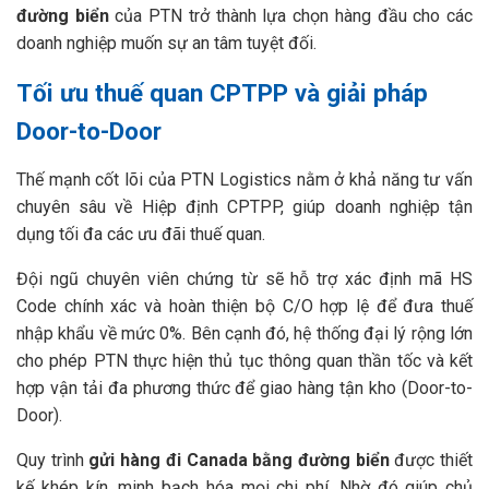
đường biển
của PTN trở thành lựa chọn hàng đầu cho các
doanh nghiệp muốn sự an tâm tuyệt đối.
Tối ưu thuế quan CPTPP và giải pháp
Door-to-Door
Thế mạnh cốt lõi của PTN Logistics nằm ở khả năng tư vấn
chuyên sâu về Hiệp định CPTPP, giúp doanh nghiệp tận
dụng tối đa các ưu đãi thuế quan.
Đội ngũ chuyên viên chứng từ sẽ hỗ trợ xác định mã HS
Code chính xác và hoàn thiện bộ C/O hợp lệ để đưa thuế
nhập khẩu về mức 0%. Bên cạnh đó, hệ thống đại lý rộng lớn
cho phép PTN thực hiện thủ tục thông quan thần tốc và kết
hợp vận tải đa phương thức để giao hàng tận kho (Door-to-
Door).
Quy trình
gửi hàng đi Canada bằng đường biển
được thiết
kế khép kín, minh bạch hóa mọi chi phí. Nhờ đó giúp chủ