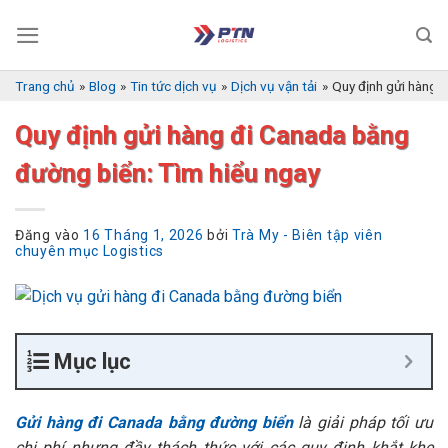
Bỏ
qua
nội
dung
Trang chủ
»
Blog
»
Tin tức dịch vụ
»
Dịch vụ vận tải
»
Quy định gửi hàng 
Quy định gửi hàng đi Canada bằng
đường biển: Tìm hiểu ngay
Đăng vào
16 Tháng 1, 2026
bởi
Trà My - Biên tập viên
chuyên mục Logistics
Mục lục
Gửi hàng đi Canada bằng đường biển
là giải pháp tối ưu
chi phí nhưng đầy thách thức với các quy định khắt khe