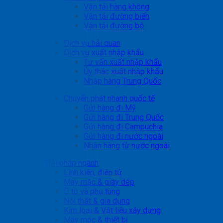
Vận tải hàng không
Vận tải đường biển
Vận tải đường bộ
Dịch vụ hải quan
Dịch vụ xuất nhập khẩu
Tư vấn xuất nhập khẩu
Ủy thác xuất nhập khẩu
Nhập hàng Trung Quốc
Chuyển phát nhanh quốc tế
Gửi hàng đi Mỹ
Gửi hàng đi Trung Quốc
Gửi hàng đi Campuchia
Gửi hàng đi nước ngoài
Nhận hàng từ nước ngoài
Giải pháp ngành
Linh kiện, điện tử
May mặc & giày dép
Ô tô và phụ tùng
Nội thất & gia dụng
Kim loại & Vật liệu xây dựng
Máy móc & thiết bị