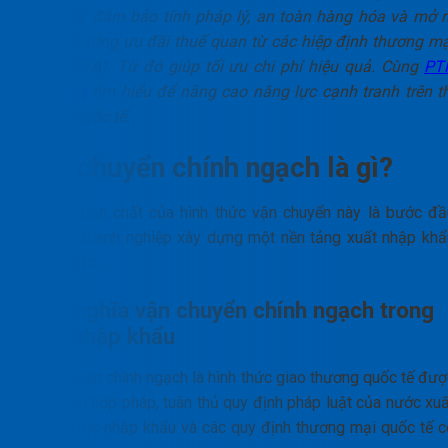
thức này đảm bảo tính pháp lý, an toàn hàng hóa và mở r
cơ hội hưởng ưu đãi thuế quan từ các hiệp định thương mạ
tự do (FTA). Từ đó giúp tối ưu chi phí hiệu quả. Cùng
PT
Logistics
tìm hiểu để nâng cao năng lực cạnh tranh trên th
trường quốc tế.
Vận chuyển chính ngạch là gì?
Hiểu rõ bản chất của hình thức vận chuyển này là bước đầ
tiên để doanh nghiệp xây dựng một nền tảng xuất nhập khẩ
vững chắc.
Định nghĩa vận chuyển chính ngạch trong
xuất nhập khẩu
Vận chuyển chính ngạch là hình thức giao thương quốc tế đượ
thực hiện hợp pháp, tuân thủ quy định pháp luật của nước xuấ
khẩu, nước nhập khẩu và các quy định thương mại quốc tế c