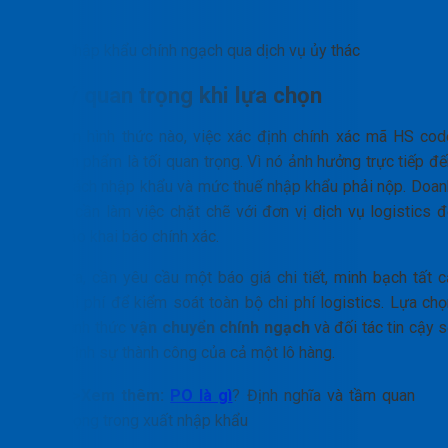
Nhập khẩu chính ngạch qua dịch vụ ủy thác
Lưu ý quan trọng khi lựa chọn
Dù chọn hình thức nào, việc xác định chính xác mã HS cod
của sản phẩm là tối quan trọng. Vì nó ảnh hưởng trực tiếp đế
chính sách nhập khẩu và mức thuế nhập khẩu phải nộp. Doan
nghiệp cần làm việc chặt chẽ với đơn vị dịch vụ logistics đ
đảm bảo khai báo chính xác.
Ngoài ra, cần yêu cầu một báo giá chi tiết, minh bạch tất c
các loại phí để kiểm soát toàn bộ chi phí logistics. Lựa chọ
đúng hình thức
vận chuyển chính ngạch
và đối tác tin cậy 
quyết định sự thành công của cả một lô hàng.
>>Xem thêm:
PO là gì
? Định nghĩa và tầm quan
trọng trong xuất nhập khẩu