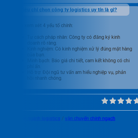
Tiêu chí chọn công ty logistics uy tín là gì?
Cần xem xét 4 yếu tố chính:
Tư cách pháp nhân: Công ty có đăng ký kinh
doanh rõ ràng.
Kinh nghiệm: Có kinh nghiệm xử lý đúng mặt hàng
của bạn.
Minh bạch: Báo giá chi tiết, cam kết không có chi
phí ẩn.
Hỗ trợ: Đội ngũ tư vấn am hiểu nghiệp vụ, phản
hồi nhanh chóng.
Tags:
tin ngành logistics
/
vận chuyển chính ngạch
Chia sẻ