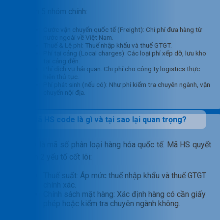
Gồm 5 nhóm chính:
Cước vận chuyển quốc tế (Freight): Chi phí đưa hàng từ
nước ngoài về Việt Nam.
Thuế & Lệ phí: Thuế nhập khẩu và thuế GTGT.
Phí tại cảng (Local charges): Các loại phí xếp dỡ, lưu kho
tại cảng đến.
Phí dịch vụ hải quan: Chi phí cho công ty logistics thực
hiện thủ tục.
Phí phát sinh (nếu có): Như phí kiểm tra chuyên ngành, vận
chuyển nội địa.
Mã HS code là gì và tại sao lại quan trọng?
Đây là mã số phân loại hàng hóa quốc tế. Mã HS quyết
định 2 yếu tố cốt lõi:
Thuế suất: Áp mức thuế nhập khẩu và thuế GTGT
chính xác.
Chính sách mặt hàng: Xác định hàng có cần giấy
phép hoặc kiểm tra chuyên ngành không.