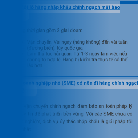
Một lô hàng nhập khẩu chính ngạch mất bao
lâu?
Tổng thời gian gồm 2 giai đoạn:
Vận chuyển: Vài ngày (hàng không) đến vài tuần
(đường biển), tùy quốc gia.
Làm thủ tục hải quan: Từ 1-3 ngày làm việc nếu
chứng từ hợp lệ. Hàng bị kiểm tra thực tế có thể
lâu hơn.
Doanh nghiệp nhỏ (SME) có nên đi hàng chính ngạc
không?
Có. Vận chuyển chính ngạch đảm bảo an toàn pháp lý
và uy tín để phát triển bền vững. Với các SME chưa có
kinh nghiệm, dịch vụ ủy thác nhập khẩu là giải pháp tối
ưu nhất.