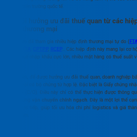
nghiệp trên trường quốc tế.
Cơ hội hưởng ưu đãi thuế quan từ các hiệ
định thương mại
Việt Nam đã tham gia nhiều hiệp định thương mại tự do (
FT
như
EVFTA
,
CPTPP
,
RCEP
… Các hiệp định này mang lại cơ hộ
giảm thuế nhập khẩu cực lớn, nhiều mặt hàng có thuế suất v
0%.
Tuy nhiên, để được hưởng ưu đãi thuế quan, doanh nghiệp bắ
buộc phải có bộ chứng từ hợp lệ. Đặc biệt là Giấy chứng nhậ
xuất xứ (C/O). Điều này chỉ có thể thực hiện được thông qu
con đường
vận chuyển chính ngạch
. Đây là một lợi thế cạ
tranh trực tiếp, giúp tối ưu hóa chi phí logistics và giá thà
sản phẩm.