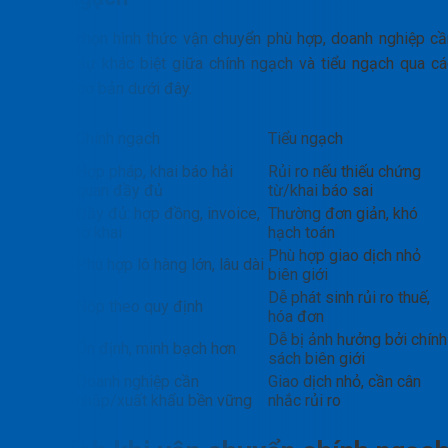
Để lựa chọn hình thức vận chuyển phù hợp, doanh nghiệp cầ
hiểu rõ sự khác biệt giữa chính ngạch và tiểu ngạch qua cá
tiêu chí cơ bản dưới đây.
Tiêu
Chính ngạch
Tiểu ngạch
chí
Pháp
Hợp pháp, khai báo hải
Rủi ro nếu thiếu chứng
lý
quan đầy đủ
từ/khai báo sai
Chứng
Đầy đủ: hợp đồng, invoice,
Thường đơn giản, khó
từ
tờ khai
hạch toán
Quy
Phù hợp giao dịch nhỏ
Phù hợp lô hàng lớn, lâu dài
mô
biên giới
Thuế
Dễ phát sinh rủi ro thuế,
Nộp theo quy định
phí
hóa đơn
Độ ổn
Dễ bị ảnh hưởng bởi chính
Ổn định, minh bạch hơn
định
sách biên giới
Phù
Doanh nghiệp cần
Giao dịch nhỏ, cần cân
hợp
nhập/xuất khẩu bền vững
nhắc rủi ro