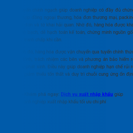
Vận chuyển chính ngạch giúp doanh nghiệp có đầy đủ chứn
từ như hợp đồng ngoại thương, hóa đơn thương mại, packin
list, vận đơn và tờ khai hải quan. Nhờ đó, hàng hóa được kha
báo minh bạch, dễ hạch toán kế toán, chứng minh nguồn gố
và xử lý tranh chấp khi cần.
Bên cạnh đó, hàng hóa được vận chuyển qua tuyến chính thức
có lịch trình, trách nhiệm các bên và phương án bảo hiểm r
ràng nếu phát sinh. Điều này giúp doanh nghiệp hạn chế rủi r
pháp lý, giảm thiểu tổn thất và duy trì chuỗi cung ứng ổn đị
hơn.
>>Khám phá ngay:
Dịch vụ xuất nhập khẩu
giúp
doanh nghiệp xuất nhập khẩu tối ưu chi phí