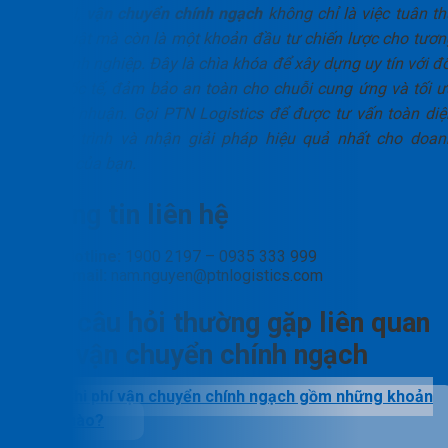
Tóm lại,
vận chuyển chính ngạch
không chỉ là việc tuân th
pháp luật mà còn là một khoản đầu tư chiến lược cho tươn
lai doanh nghiệp. Đây là chìa khóa để xây dựng uy tín với đố
tác quốc tế, đảm bảo an toàn cho chuỗi cung ứng và tối ư
hóa lợi nhuận. Gọi PTN Logistics để được tư vấn toàn diệ
về quy trình và nhận giải pháp hiệu quả nhất cho doan
nghiệp của bạn.
Thông tin liên hệ
Hotline:
1900 2197 – 0935 333 999
Email:
nam.nguyen@ptnlogistics.com
Các câu hỏi thường gặp liên quan
đến vận chuyển chính ngạch
Chi phí vận chuyển chính ngạch gồm những khoản
chính nào?