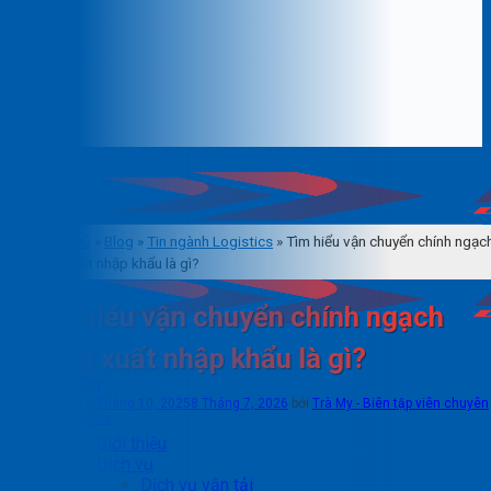
Trang chủ
»
Blog
»
Tin ngành Logistics
»
Tìm hiểu vận chuyển chính ngạc
trong xuất nhập khẩu là gì?
Tìm hiểu vận chuyển chính ngạch
trong xuất nhập khẩu là gì?
Menu
Đăng vào
6 Tháng 10, 2025
8 Tháng 7, 2026
bởi
Trà My - Biên tập viên chuyên
mục Logistics
Giới thiệu
Dịch vụ
Dịch vụ vận tải