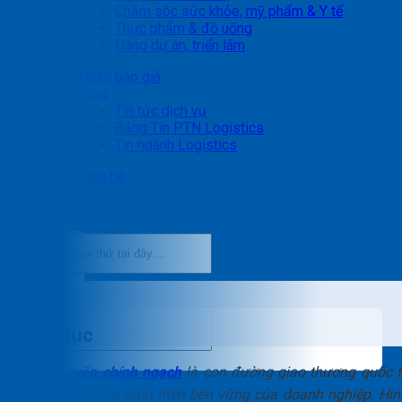
Chăm sóc sức khỏe, mỹ phẩm & Y tế
Thực phẩm & đồ uống
Hàng dự án, triển lãm
Nhận báo giá
Blog
Tin tức dịch vụ
Bảng Tin PTN Logistics
Tin ngành Logistics
Liên hệ
Mục lục
Vận chuyển chính ngạch
là con đường giao thương quốc t
an toàn, tạo sự phát triển bền vững của doanh nghiệp. Hìn