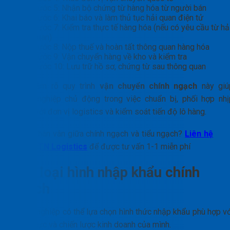
Bước 5: Nhận bộ chứng từ hàng hóa từ người bán
Bước 6: Khai báo và làm thủ tục hải quan điện tử
Bước 7: Kiểm tra thực tế hàng hóa (nếu có yêu cầu từ hả
quan)
Bước 8: Nộp thuế và hoàn tất thông quan hàng hóa
Bước 9: Vận chuyển hàng về kho và kiểm tra
Bước 10: Lưu trữ hồ sơ, chứng từ sau thông quan
Việc nắm rõ quy trình
vận chuyển chính ngạch
này giú
doanh nghiệp chủ động trong việc chuẩn bị, phối hợp nhị
nhàng với đơn vị logistics và kiểm soát tiến độ lô hàng.
Phân vân giữa chính ngạch và tiểu ngạch?
Liên hệ
PTN Logistics
để được tư vấn 1-1 miễn phí
Các loại hình nhập khẩu chính
ngạch
Doanh nghiệp có thể lựa chọn hình thức nhập khẩu phù hợp vớ
nguồn lực và chiến lược kinh doanh của mình.