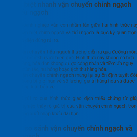
Phân biệt nhanh vận chuyển chính ngạch
và tiểu ngạch
Nhiều doanh nghiệp vẫn còn nhầm lẫn giữa hai hình thức này
Việc phân biệt chính ngạch và tiểu ngạch là cực kỳ quan trọn
để nhận diện đúng rủi ro.
Vận chuyển tiểu ngạch
thường diễn ra qua đường mòn
lối mở ở khu vực biên giới. Hình thức này không có hợp
đồng, hóa đơn không được công nhận và tiềm ẩn nguy
cơ ùn tắc, hư hỏng hoặc tịch thu hàng hóa.
Vận chuyển chính ngạch
mang lại sự ổn định tuyệt đối
không bị giới hạn về số lượng, giá trị hàng hóa và được
pháp luật bảo vệ.
Hiểu rõ rủi ro của hình thức giao dịch thiếu chứng từ giú
doanh nghiệp thấy rõ giá trị của vận chuyển chính ngạch tron
hoạt động xuất nhập khẩu dài hạn.
Bảng so sánh vận chuyển chính ngạch và
tiểu ngạch