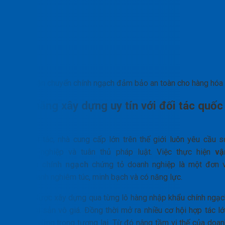
Vận chuyển chính ngạch đảm bảo an toàn cho hàng hóa
Khả năng xây dựng uy tín với đối tác quốc
tế
Các đối tác, nhà cung cấp lớn trên thế giới luôn yêu cầu s
chuyên nghiệp và tuân thủ pháp luật. Việc thực hiện
vậ
chuyển chính ngạch
chứng tỏ doanh nghiệp là một đơn v
kinh doanh nghiêm túc, minh bạch và có năng lực.
Uy tín được xây dựng qua từng lô hàng nhập khẩu chính ngạc
sẽ là tài sản vô giá. Đồng thời mở ra nhiều cơ hội hợp tác l
và bền vững trong tương lai. Từ đó nâng tầm vị thế của doan